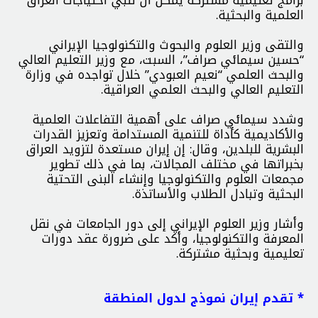
برامج تعليمية مشتركة يمكن أن تلبي احتياجات العراق
العلمية والبحثية.
والتقى وزير العلوم والبحوث والتكنولوجيا الإیراني
“حسين سيمائي صراف”، السبت، مع وزير التعليم العالي
والبحث العلمي “نعيم العبودي” خلال تواجده في وزارة
التعليم العالي والبحث العلمي العراقية.
وشدد سيمائي صراف على أهمية التفاعلات العلمية
والأكاديمية كأداة للتنمية المستدامة وتعزيز القدرات
البشرية للبلدين، وقال: إن إيران مستعدة لتزويد العراق
بخبراتها في مختلف المجالات، بما في ذلك تطوير
مجمعات العلوم والتكنولوجيا وإنشاء البنى التحتية
البحثية وتبادل الطلاب والأساتذة.
وأشار وزير العلوم الإيراني إلى دور الجامعات في نقل
المعرفة والتكنولوجيا، وأكد على ضرورة عقد دورات
تعليمية وبحثية مشتركة.
* تقدم إيران نموذج لدول المنطقة