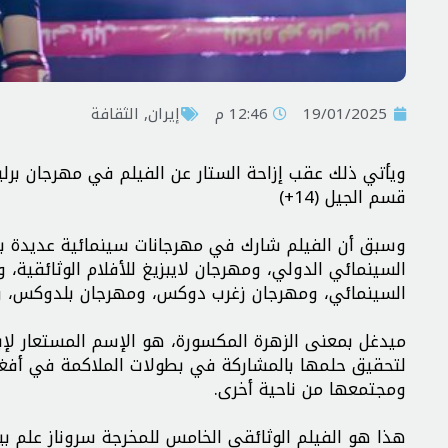
19/01/2025
12:46 م
إيران
,
الثقافة
ویأتي ذلك عقب إزاحة الستار عن الفیلم في مهرجان برلی
قسم الجيل (14+)
وسبق أن الفیلم شارك في مهرجانات سینمائية عدیدة بی
السينمائي الدولي، ومهرجان لايبزيغ للأفلام الوثائقية
السينمائي، ومهرجان زغرب دوكس، ومهرجان بلدوكس، ومه
میدغل بمعنی الزهرة المكسورة، هو الإسم المستعار لإبن
لتحقيق حلمها بالمشاركة في بطولات الملاكمة في أفغا
ومجتمعها من ناحية أخرى.
هذا هو الفيلم الوثائقي الخامس للمخرجة سروناز علم بي