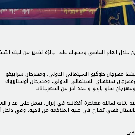
ن خلال العام الماضي وحصوله على جائزة تقدير من لجنة التح
نها مهرجان طوكيو السينمائي الدولي، ومهرجان سراييفو
، ومهرجان شنغهاي السينمائي الدولي، ومهرجان أوسنابروك
رجان ساو باولو و عدد آخر من المهرجانات.
ة شابة لعائلة مهاجرة أفغانية في إيران، تعمل على مدار الس
نستان.فهي تصارع في حلبة الملاكمة من ناحیة، وفي داخل أ
غي.