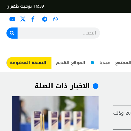
16:39
توقيت طهران
لمجتمع
ميديا
الموقع القديم
​النسخة المطبوعة
الاخبار ذات الصلة
سیعرض الفيلم الوثائقي"مید غُل" من إخراج سروناز علم بیغي في مهرجان سانتا باربارا خلال یومي 13 و14 فبرایر/شباط 2025 وذلك