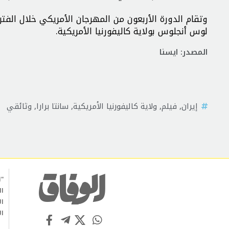
لوس أنجلوس بولایة کالیفورنیا الأمریکیة.
المصدر: ايسنا
إيران
,
فيلم
,
ولایة کالیفورنیا الأمریکیة
,
سانتا برارا
,
وثائقي
"ا
ال
ال
ال