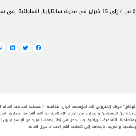
وتقام الدورة الأربعون من المهرجان الأمریکي خلال الفترة من 4 إلی 15 فبرایر في مدینة سانتاباربار الشاطئیة 
لوفاق" موقع إلكتروني تابع لمؤسسة ايران الثقافية - الصحفية لمخاطبة العالم ال
وحدة بين المسلمين والتقارب بين الدول الإسلامية من أهم أهدافه. يتطرق المو
إقتصادية، الثقافية، الرياضية، و... تدخل في إطار إضفاء المزيد من الإنسجام بين ا
إسلامية والعربية، بالإضافة إلى تغطيته أهم الأحداث حول العالم.