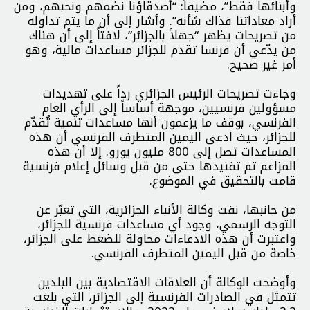
وأبنائها فقط”، مضيفاً: “أصدقاؤنا نضمهم ونحبهم، ومن
أراد معاداتنا فذاك شأنه”. وأشار إلى أن ما يتم تداوله
من تصريحات يظهر “جهلاً بالجزائر”، لافتاً إلى أن هناك
من يدّعي أن فرنسا تقدم للجزائر مساعدات مالية، وهو
أمر غير صحيح.
وجاءت تصريحات الرئيس الجزائري رداً على تهديدات
مسؤولين فرنسيين، موجهة أساساً إلى الرأي العام
الفرنسي، بوقف ما يزعمون أنها مساعدات تنمية تُقدّم
للجزائر، حيث ادعى اليمين المتطرف الفرنسي أن هذه
المساعدات تصل إلى 800 مليون يورو. إلا أن هذه
المزاعم تم تفنيدها حتى من قبل وسائل إعلام فرنسية
قامت بالتحقيق في الموضوع.
من جانبها، نفت وكالة الأنباء الجزائرية، التي تعبّر عن
التوجه الرسمي، وجود أي مساعدات فرنسية للجزائر،
واعتبرت أن هذه الادعاءات محاولة للضغط على الجزائر،
خاصة من قبل اليمين المتطرف الفرنسي.
وأوضحت الوكالة أن العلاقات الاقتصادية بين البلدين
تتمثل في الصادرات الفرنسية إلى الجزائر، التي بلغت