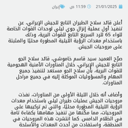
21/01/2025
11:59 ص
إيران
أعلن قائد سلاح الطيران التابع للجيش الإيراني، عن
تنفيذ أول عملية إنزال جوي ليلي لوحدات القوات الخاصة
للواء 65 للرد السريع التابع للقوات البرية، وذلك
باستخدام معدات الرؤية الليلية المطورة محليًا والمثبتة
على مروحيات الجيش.
صرّح العميد سيد قاسم خاموشي، قائد سلاح الجو
التابع للجيش الإيراني، خلال المناورات الأمنية الهجومية
للقوات البرية، بأن سلاح الجو مستعد لتنفيذ جميع
المهام والمسؤوليات الموكلة إليه في جميع مراحل
المناورات.
وأضاف أنه خلال الليلة الأولى من المناورات، نفذت
مروحيات الجيش عمليات طيران ليلي باستخدام معدات
الرؤية الليلية المطورة محليًا، والتي تم تركيبها على
المروحيات، مما مكّنها من تنفيذ مهامها بكفاءة تامة
في الظلام الدامس. كما انتشرت هذه المروحيات في
المنطقة، واستفادت من أحدث المعدات والأسلحة