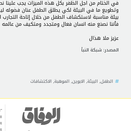
في الختام من اجل الظفر بكل هذه الميزات يجب علينا نح
وتطويع ما في البيئة لكي يطلق الطفل عنان فضوله لينم
بيئة مناسبة لاستكشاف الطفل من خلال إتاحة التجارب الكث
فأننا نصنع منه انسان فعال ومتجدد ومتكيف من عالمه ال
عزيز ملا هذال
المصدر: شبكة النبأ
الطفل
,
البيئة
,
الابوين
,
الموهبة
,
الاكتشافات
"ا
ال
ال
ال