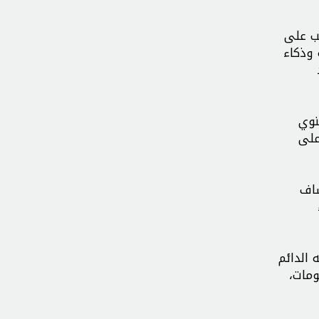
ب على
 وذكاء
نوي
على
شاف
 الدائم
ومات،