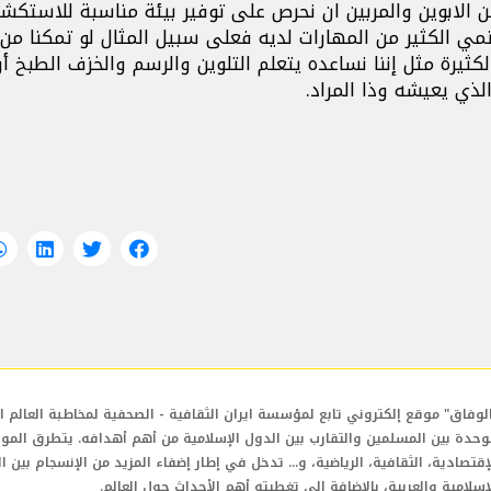
ن الابوين والمربين ان نحرص على توفير بيئة مناسبة للاستكش
ي الكثير من المهارات لديه فعلى سبيل المثال لو تمكنا من 
يرة مثل إننا نساعده يتعلم التلوين والرسم والخزف الطبخ أو 
ذي يعيشه وذا المراد.
لوفاق" موقع إلكتروني تابع لمؤسسة ايران الثقافية - الصحفية لمخاطبة العالم ال
وحدة بين المسلمين والتقارب بين الدول الإسلامية من أهم أهدافه. يتطرق المو
إقتصادية، الثقافية، الرياضية، و... تدخل في إطار إضفاء المزيد من الإنسجام بين ا
إسلامية والعربية، بالإضافة إلى تغطيته أهم الأحداث حول العالم.