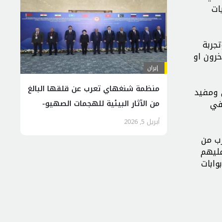
ات
جربة
خرون او
إيران
منظمة شنغهاي تعرب عن قلقها البالغ
 ومفيد
في
من الآثار البيئية للهجمات الصهيو-
أمريكية على إيران
أبريل 5, 2026
رب من
عليهم
وابات