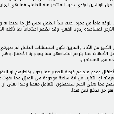
ل الوالدين ليؤدي دوره المنتظر منه للطفل، فما هي ايجابي
وغه عاماً من عمره، حيث يبدأ الطفل بمس كل ما يحيط به وت
لأرض لمشاهدة ردود الفعل، وقد يظهر اهتماماً بما يأكله الآ
الكثير من الآباء والمربين بكون استكشاف الطفل امر طبيعي
ل الأمهات مما يترجم امتعاضهن مما يقوم به الأطفال وهم 
حة في المستقبل.
الأطفال وعدم منحهم فرصة للتعبير عما يجول بخاطرهم او التق
رفته او التقرب من اية سلعة موجودة في المنزل مما يفوت 
طهم مما يعني انهم سيجهلون التعامل معها وهذا يعني ان ب
هو من يدفع ثمن هذا.