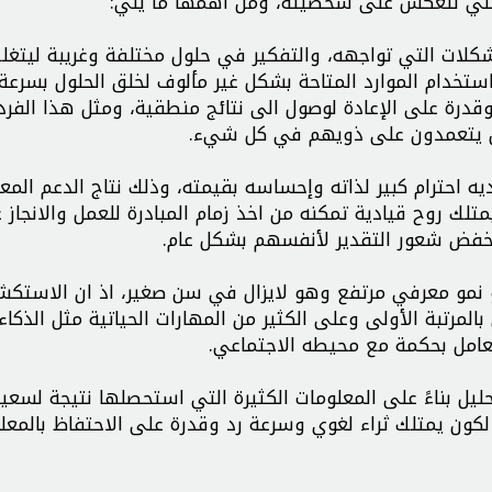
التي تنعكس على شخصيته، ومن أهمها ما يلي:
لات التي تواجهه، والتفكير في حلول مختلفة وغريبة ليتغل
استخدام الموارد المتاحة بشكل غير مألوف لخلق الحلول بسرعة
 وقدرة على الإعادة لوصول الى نتائج منطقية، ومثل هذا الفرد
لذين يتعمدون على ذويهم في كل شيء.
 احترام كبير لذاته وإحساسه بقيمته، وذلك نتاج الدعم المع
لك روح قيادية تمكنه من اخذ زمام المبادرة للعمل والانجاز 
نخفض شعور التقدير لأنفسهم بشكل عام.
و نمو معرفي مرتفع وهو لايزال في سن صغير، اذ ان الاستك
مرتبة الأولى وعلى الكثير من المهارات الحياتية مثل الذكاء
تعامل بحكمة مع محيطه الاجتماعي.
ل بناءً على المعلومات الكثيرة التي استحصلها نتيجة لسعيه
كون يمتلك ثراء لغوي وسرعة رد وقدرة على الاحتفاظ بالمعل