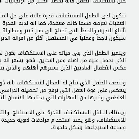
حين يستكشف الطفل فأنه يحصد الكثير من الإيجابيات 
تتكون لدى الطفل المستكشف قدرة عالية على حل المشك
العقبات تعرضه مهما كانت معقدة، كما انه لديه القدرة 
بأتباع التجربة والخطأ التي تحتاج الى صبر كبير ومطاولة
سيكون ناجحاً وعملياً في المستقبل أكثر من اقرانه ا
ويتميز الطفل الذي بنى حياته على الاستكشاف بكون لديه
الذي يحصل عليه من اهله ومن الآخرين، فهو يشعر انه يمت
عكس الأطفال العاديين الذين يسيرهم أهلهم والذين ي
ويتصف الطفل الذي يتاح له المجال للاستكشاف بانه ذ
ينعكس على قوة العقل التي ترفع من تحصيله الدراسي بال
العاطفي وغيرها من المهارات التي يحتاجها الانسان لل
ويمتلك الطفل المستكشف القدرة على الاستنتاج، والتحلي
للاستكشاف، وهو يجيد استخدام مرادفات لغوية جديدة ل
وسرعة استرجاعها بشكل ملحوظ.