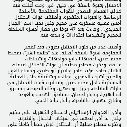
الاحتلال بعبوة ناسفة في جنين، في وقت أعلنت فيه
كتائب القسام التصدي للقوات المقتحمة بالأسلحة
الرشاشة والعبوات المتفجرة. وأطلقت قوات الاحتلال
أمس عملية عسكرية على مخيم جنين تحت اسم “الجدار
الحديدي”، وجاءت بعد 47 يومًا من حصار أجهزة السلطة
للمخيم وتنفيذها اعتداءات واسعة فيه.
وأصيب عدد من جنود الاحتلال بجروح، بعد تفجير
المقاومة لعبوة ناسفة ثقيلة، عند “طلعة الغبز”، بمحيط
مخيم جنين، أعقبها اندلاع مواجهات واشتباكات
عنيفة. وذكرت مصادر محلية أن قوات الاحتلال اعتقلت
الشبان صامد مؤيد عامر وشيراز أبو طبيخ، وحسام الغول،
والجريح أشرف العموري ووالده وشقيقه خلال العملية
العسكرية داخل مخيم جنين. وانتشرت قوات الاحتلال في
حارات الملالحة، وجبل ابو ضهير، وخلة الصوحة، ومفترق
ابو الهيجا، ودوار لحصان، ومناطق الهدف والعودة
وشارع مهيوب والناصرة، وأول حارة الدمج.
وأدى العدوان الإسرائيلي لانقطاع الكهرباء على مخيم
جنين، ما أدى لضعف في شبكات الاتصال والانترنت.
وذكرت مصادر محلية أن الاحتلال فرض حصاراً كاملاً على