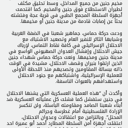
مخيم جنين من جميع المداخل، وسط تحليق مكثف
لطيران الاستطلاع فوق جنين والمخيم. كما اقتحمت
أجهزة السلطة المجمع الطبي في قرية عجة وفتشته
بحثاً عن إصابات قادمة من مدينة جنين أو مخيمها.
ودعت حركة حماس، جماهير شعبنا في الضفة الغربية
وشبابها الثائر للنفير العام وتصعيد الاشتباك مع
الاحتلال الإسرائيلي في كافة نقاط التماس، لإرباك
جيش الاحتلال وإفشال العدوان الصهيوني الواسع في
مدينة جنين ومخيمها. ونعت حركة حماس شهداء جنين
الذين ارتقوا بنيران وقصف الاحتلال، مشيدة في الوقت
ذاته ببسالة المقاومين وتصديهم منذ اللحظة الأولى
للعملية الإسرائيلية، واشتباكهم مع جنود الاحتلال
واستهدافهم بالعبوات الناسفة.
وأكدت أن “هذه العملية العسكرية التي يشنها الاحتلال
في جنين ستفشل كما فشلت كل عملياته العسكرية ضد
أبناء شعبنا الصامد ومقاومته الباسلة، ولن تنكسر
الإرادة الفلسطينية أمام غطرسة وجرائم
المحتل”. وبالتزامن مع اعتقالات وعدوان الاحتلال،
اعتقلت أجهزة أمن السلطة المطارد أحمد أبو عميرة احد