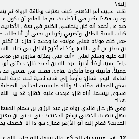
إليه؟
قلت: عجيب أمر الذهبي كيف يعترف بوَثاقة الرواة ثم ينسب
وغيره فهذا يكثر في الأحاديث. ثم ما المانع أن يكون عبد ا
صح عن أحمد أنه كان يتحاشى الكلام في بعض الأحاديث 
كتاب السنة للخلال: وأخبرني زكريا بن يحيى أن أبا طالب 
«من كنت مولاه فعلي مولاه» ما وجهه ؟ قال: “لا تكلم ف
بن مطر عن أبي طالب) وكذلك أخرج الخلال في كتاب السنة:
الله عليه وسلم لعلي: «أنت مني بمنزلة هارون من موسى
جاء” وفيه أيضاً: أخبرنا عبد الله بن أحمد قال: حدثني أب
جميلاً، فأتيته يوماً فأنكرت لقاءه، فقلت في نفسي قد
لقاءك اليوم. فقال: وأومأ إلى شاب ناحية تحت درجة الم
بعض الصحابة. فقلت: لا والله ما سببت أحداً من الصحاب
فسوى بينهما، أراه قال: فرددت عليه. فقال: قد بين الله
هذا”.
وفي كل حال فالذي رواه عن عبد الرزاق بن همام الصنعاني
فهل يتهمه الذهبي بوضع الحديث؟ حتى يحيى بن معين ك
الحديث؟ فقام إليه أبو الأزهر فقال: هو ذا أنا. فضحك يح
12_ في مستدرك الحاكم
: قال رسول الله صلى الله علي