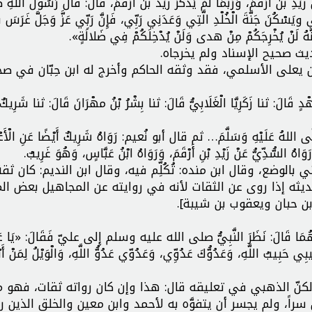
َيْدِ بن أَرْقَمَ، وَرُبَّمَا لَمْ يَذْكُرْ زَيْدَ بن أَرْقَمَ، قَالَ: قَالَ رَسُولُ اللَّهِ 
 ويَسْكُنَ جَنَّةَ الْخُلْدِ الَّتِي وَعَدَنِي رَبِّي، فَإِنَّ رَبِّي عَزَّ وَجَلَّ غَرَسَ 
َإِنَّهُ لَنْ يُخْرِجَكُمْ مِنْ هدى وَلَنْ يُدْخِلَكُمْ فِي ضَلالَةٍ».
ث صحيح الإسناد ولم يخرجاه.
يعلى الأسلمي، فقد وثقه الحاكم وأخرج له ابن حِبّان في صح
َالَ: ثنا زَكَرِيَّا الْغَلَابِيُّ قَالَ: ثنا بِشْرُ بْنُ مهْرَانَ قَالَ: ثنا شَرِيكٌ
َلَّى اللهُ عَلَيْهِ وَسَلَّمَ… ثم قال أبو نُعيم: رَوَاهُ شَرِيكٌ أَيْضًا عَنِ الْأَ
وَاهُ السُّدِّيُّ عَنْ زَيْدِ بْنِ أَرْقَمَ، وَرَوَاهُ ابْنُ عَبَّاسٍ، وَهُوَ غَرِيبٌ.
بالوضع، وقال ابن منده: تُكُلِّم فيه، وقال ابن النديم: كان ثقة
 حديثه إذا روى عن الثقات لأنه في روايته عن المجاهيل بعض المن
ن حبان ويعقوب بن شيبة].
ْهُمَا قَالَ: نَظَرَ النَّبِيُّ صلى الله عليه وسلم إِلى عليّ فَقَالَ: «يَا عَل
ِي حَبِيبُ اللَّهِ، وَعَدُوُّكَ عَدُوِّي، وَعَدُوّي عَدُوُّ اللَّهِ، وَالْوَيْلُ لِمَنْ أَ
نِ. ولكنّ الذهبي في تعليقه قال: هذا وإن كان رواته ثقات، فهو م
راً، ولم يجسر أن يتفوَّه به لأحمد وابن معين والخلق الذين رح