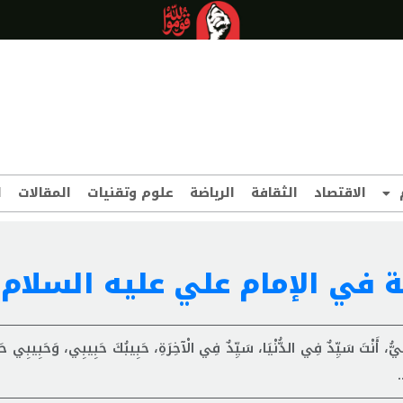
الاقتصاد
الثقافة
الرياضة
علوم وتقنيات
المقالات
ا
 في الإمام علي عليه السلا
ْتَ سَيِّدٌ فِي الدُّنْيَا، سَيِّدٌ فِي الْآخِرَةِ، حَبِيبُكَ حَبِيبِي، وَحَبِيبِي حَبِي
.