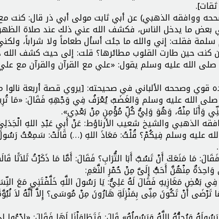
ثقات].
حه ووافقه الذهبي) عن أبي ثابت مولى أبي ذر قال: كنت مع
ني بعض ما يدخل الناس، فكشف الله عني ذلك عند صلاة الظهر
 سلمة فقلت: إني والله ما جئت أسأل طعاماً ولا شراباً، ولكن
ين كنت حين طارت القلوب مطائرها؟ قلت: إلى حيث كشف الله 
لى الله عليه وسلم يقول: «علي مع القرآن والقرآن مع علي
ه قوي وصححه الألباني في صحيحته: [يروي قصة أربعة نالوا 
ِ صلى الله عليه وسلم وَالغَضَبُ يُعْرَفُ فِي وَجْهِهِ فَقَالَ: «مَا تُرِيد
ِنِّي وَأَنَا مِنْهُ، وَهُوَ وَلِيُّ كُلِّ مُؤْمِنٍ مِنْ بَعْدِي».
لذهبي والشيخ شعيب الأرناؤط: عَنْ أَبِي عَبْدِ اللهِ الْجَدَلِيِّ 
ى الله عليه وسلم فِيكُمْ؟ قُلْتُ: مَعَاذَ اللهِ (…) قَالَتْ: سَمِعْتُ رَسُولَ
َالَ: مَا مَنَعَكَ أَنْ تَسُبَّ أَبَا التُّرَابِ؟ فَقَالَ: أَمَّا مَا ذَكَرْتُ ثَلاَثًا قَالَه
ةٌ مِنْهُنَّ أَحَبُّ إِلَىَّ مِنْ حُمْرِ النَّعَمِ:
ْضِ مَغَازِيهِ فَقَالَ لَهُ عَلِيٌّ: يَا رَسُولَ اللَّهِ خَلَّفْتَنِي مَعَ النِّسَ
َى أَنْ تَكُونَ مِنِّى بِمَنْزِلَةِ هَارُونَ مِنْ مُوسَى؟ إِلاَّ أَنَّهُ لاَ نُبُوَّة
 وَرَسُولَهُ وَيُحِبُّهُ اللَّهُ وَرَسُولُهُ» قَالَ: فَتَطَاوَلْنَا لَهَا فَقَالَ: «ادْعُوا لِ