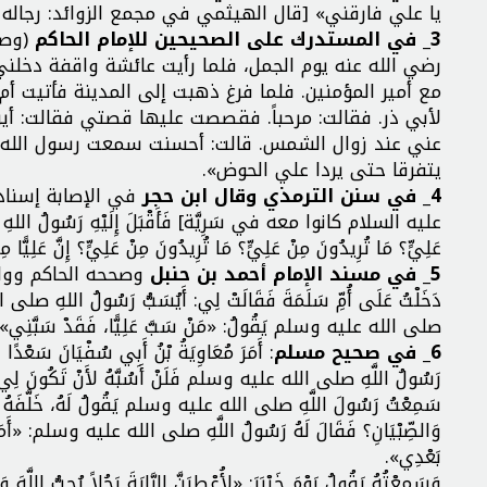
يا علي فارقني» [قال الهيثمي في مجمع الزوائد: رجاله 
3_ في المستدرك على الصحيحين للإمام الحاكم
(وصح
رضي الله عنه يوم الجمل، فلما رأيت عائشة واقفة دخل
مع أمير المؤمنين. فلما فرغ ذهبت إلى المدينة فأتيت أم
لأبي ذر. فقالت: مرحباً. فقصصت عليها قصتي فقالت: أ
عني عند زوال الشمس. قالت: أحسنت سمعت رسول الله ص
يتفرقا حتى يردا علي الحوض».
4_ في سنن الترمذي وقال ابن حجر
في الإصابة إسناد
عليه السلام كانوا معه في سَرِيَّة] فَأَقْبَلَ إِلَيْهِ رَسُولُ الله
عَلِيٍّ؟ مَا تُرِيدُونَ مِنْ عَلِيٍّ؟ مَا تُرِيدُونَ مِنْ عَلِيٍّ؟ إِنَّ عَلِيًّا م
5_ في مسند الإمام أحمد بن حنبل
وصححه الحاكم ووافقه ا
دَخَلْتُ عَلَى أُمِّ سَلَمَةَ فَقَالَتْ لِي: أَيُسَبُّ رَسُولُ اللهِ صل
صلى الله عليه وسلم يَقُولُ: «مَنْ سَبَّ عَلِيًّا، فَقَدْ سَبَّنِي».
6_ في صحيح مسلم
: أَمَرَ مُعَاوِيَةُ بْنُ أَبِي سُفْيَانَ سَعْدًا فَق
رَسُولُ اللَّهِ صلى الله عليه وسلم فَلَنْ أَسُبَّهُ لأَنْ تَكُونَ لِي وَاحِدَ
سَمِعْتُ رَسُولَ اللَّهِ صلى الله عليه وسلم يَقُولُ لَهُ، خَلَّفَهُ فِي بَع
وَالصِّبْيَانِ؟ فَقَالَ لَهُ رَسُولُ اللَّهِ صلى الله عليه وسلم: «أَمَا تَرْض
بَعْدِي».
وَسَمِعْتُهُ يَقُولُ يَوْمَ خَيْبَرَ: «لأُعْطِيَنَّ الرَّايَةَ رَجُلاً يُحِبُّ اللَّهَ