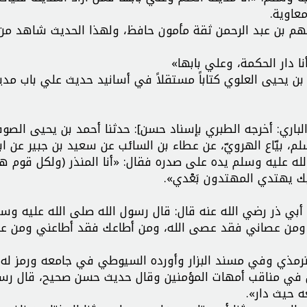
عاوية.
 فهم بن عبد الرحمن ثقة مأمون حافظ، ولهذا الحديث شاهد م
 دار الحكمة، وعلي بابها»
بن يحيى العلوي كتاباً مستقلاً في أسانيد حديث علي باب مدي
باري: أخرجه الطبري بإسناد حسن]: حدثنا أحمد بن يحيى الصو
لم، بيّاع الهرويّ، عن عطاء بن السائب عن سعيد بن جبير عن ا
لله عليه وسلم يده على صدره فقال: «أنا المنذر (ولكل قوم ها
بك يهتدي المهتدون بَعْدي».
ي ذر رضي الله عنه قال: قال رسول الله صلى الله عليه وس
له ومن عصاني فقد عصى الله، ومن أطاعك فقد أطاعني ومن ع
مذي وفي مسند البزار وأورده السيوطي في جامعه ورمز له 
ن في مناقب أمهات المؤمنين وقال حديث حسن صحيح، قال رسو
عه حيث دار».