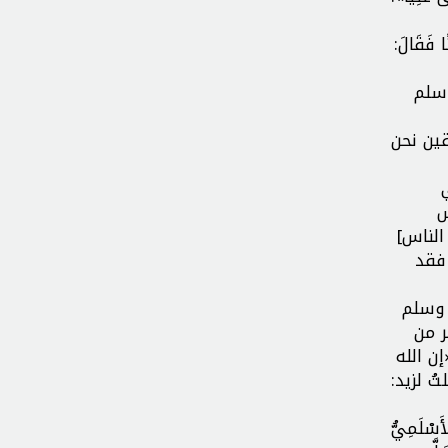
ا فَقَالَ:
وسلم
ين نحن
س
الناس]
 فقد
 وسلم
ر من
ن الله
ُ لزيد:
أَسْلَمِيُّ