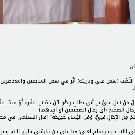
ن
نَّصْب (بغض علي وذريته) أثّر في بعض السابقين والمعاصرين،
َّلَ مَنْ آمَنَ عَلِيُّ بن أَبِي طَالِبٍ وَهُوَ ابْنُ خَمْسَ عَشْرَةَ أَوْ سِتَّ عَشْر
جال الصحيح (أي رجال الصحيحين أو أحدهما)]
سْلَمَ مِنَ الرِّجَالِ عَلِيٌّ، وَمَنَ النِّسَاءِ خَدِيجَةُ” [قال الهيثمي في م
ى الله عليه وسلم لعلي: «يا علي من فارقني فارق الله، ومن