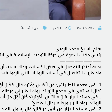
05/02/2023
11:32 ص
خاص
,
الثقافة
بقلم الشيخ محمد الزعبي
رئيس مكتب الدعوة في حركة التوحيد الإسلامية في لبنا
—————————-
بداية أعتذر للتفصيل في بعض الأسانيد، وذلك بسبب أن ال
فاضطررت للتفصيل في أسانيد الروايات التي نازعوا فيها.
1_ في معجم الطبراني
: عَنِ الْحَسَنِ وَغَيْرِهِ قال: فَكَانَ أَو
[قال الهيثمي في مجمع الزوائد: رواه الطبراني ورجاله ر
_ في مسند البزار: قَالَ مَالِكُ بن الْحُوَيْرِثِ:”كَانَ أَوَّلَ مَنْ أَ
الزوائد: رواه البزار ورجاله رجال الصحيح]
2_ في مسند البزار عن أبي ذر قا
ل: قال رسول الله صل