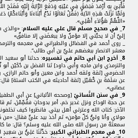
فَأُتِيَ بِهِ أَرْمَدَ فَبَصَقَ فِي عَيْنِهِ وَدَفَعَ الرَّايَةَ إِلَيْهِ فَفَتَحَ اللَّه
وَلَمَّا نَزَلَتْ هَذِهِ الآيَةُ (فَقُلْ تَعَالَوْا نَدْعُ أَبْنَاءَنَا وَأَبْنَا
«اللَّهُمَّ هَؤُلاَءِ أَهْلِي».
7_ في صحيح مسلم قال علي عليه السلام
: «والذي ف
إليَّ أن لا يحبَّني إلا مؤمنٌ ولا يبغضَني إلا منافقٌ»
_ روى أحمد في الفضائل والطبراني في معجمه والترمذي
معشر الانصار ببغضهم عليَّ بن أبي طالب”.
8_ أخرج ابن أبي حاتم في تفسيره
: حدثنا أبو سعيد ا
والترمذي وابن ماجه وأبي داود] ثنا الفضل بن دُكَيْن أبو
الحضرمي [ثقة وثقه أحمد وابن معين وأبو حاتم الرازي، و
عن سَلَمَةَ بنِ كُهَيْل [ثقة أحاديثه في الكتب الستة
عصاني».
9_ في سنن النَّسائيّ
[وصححه الألباني] عن أبي الطفيل 
عن حجة الوداع ونزل غدير خم، أمر بدوحاتٍ فقُمِّمْنَ، ثم ق
الآخر: كتابَ الله وعترتي أهل بيتي. فانظروا كيف تخلفونن
مولاي وأنا وليُّ كلّ مؤمن» ثم أخذ بيد عليٍّ فقال: «من كنت
سمعتَهُ من رسول الله صلى الله عليه وسلم؟ قال: ما كان
10_ في معجم الطبراني الكبير
: حَدَّثَنَا عَلِيُّ بن سَعِيدٍ ال