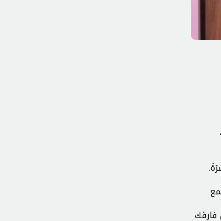
َةَ.
جمع
 فارقك