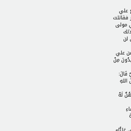
 علي
 فقاتلت
ي مولى
ذلك
 لن
من علي
ُونَ مِنْ
قَالَ:
 اللهِ
ُنَّ لَهُ
اءِ
َ
ى عَلِيًّا».