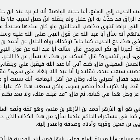
 الحديث إلى الوضع. أما حجته الواهية أنه لم يرد عند ابن حن
لرزاق قد حدَّثَ به ابنَ حنبل ولم ينقله ابنُ حنبل لسبب ما؟ خا
التي يراها تقوي مذاهب المخالفين ولو كان سندها صحيحاً: 
حدثهم أنه سأل أبا عبد الله عن قول النبي صلى الله عليه وسل
ي هذا، دع الحديث كما جاء” (وكذلك رواه الخلال عن أحمد بن
 أخبرنا أبو بكر المروذي قال: سألت أبا عبد الله عن قول النب
» أيش تفسيره؟ قال: “اسكت عن هذا، لا تسأل عن ذا الخبر، 
و الحسن العقيلي قال: كنت آتي أبا عبد الله فيقبل علي ويلقاني
 دهيت سبعت عنده، فقلت: يا أبا عبد الله بلغك عني شيء؟ فق
سجد فقال: أخبرني ذاك، وكان من أهل اليمامة، أنك سببت أو ذ
ة قط، ولا ذكرت أحداً منهم بسوء، ولكن سمعت هذا ذكر علياً و
 عز وجل هذا في كتابه. ثم قال: “قد قبلت منك، ولا تعد تكلم
 هو أبو الأزهر أحمد بن الأزهر بن منيع، وهو ثقة وثقه العلم
ما في مستدرك الحاكم عندما سأل: من هذا الكذاب الذي ح
يى بن معين وقربه وأدناه وصدقه واعتذر إليه.
ه وسلم: «أنا مدينة العلم وعلي بابها فمن أراد المدينة فليأت 