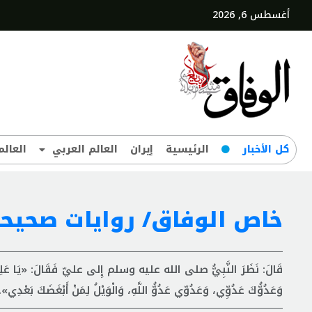
أغسطس 6, 2026
کل‌ الأخبار
الرئيسية
إيران
العالم العربي
العالم
خاص الوفاق/ روايات صحيحة
قَالَ: نَظَرَ النَّبِيُّ صلى الله عليه وسلم إِلى عليّ فَقَالَ: «يَا عَلِيُّ، أَن
وَعَدُوُّكَ عَدُوِّي، وَعَدُوّي عَدُوُّ اللَّهِ، وَالْوَيْلُ لِمَنْ أَبْغَضَكَ بَعْدِي».