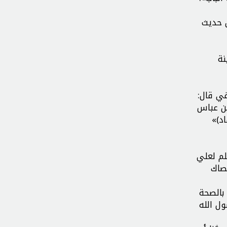
ن حديث
نة
في قال:
بن عباس
د)»
لم لعلي
صاك
بالصحة
ل الله