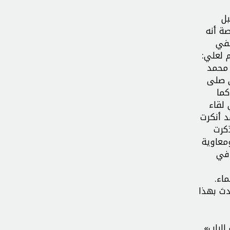
بل
صة أنه
ففي
م لعلي:
 محمد
ي صلى
كما
 لقاء
د أنكرت
كرت
معاوية
 في
اء.
دث بهذا
الباب».