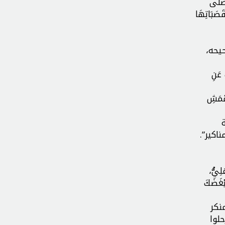
صَلَّى
قَصَبَاتِهَا
يحه،
 عَنِ
عْمَشِ
اكير”.
ِيُّ،
بْغَضَكَ
نكر
لوا