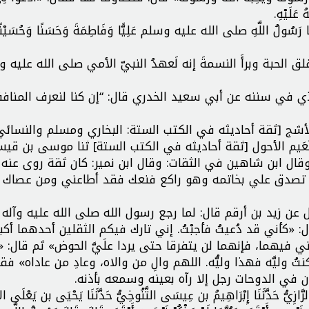
ُ عَلَيْهِ.
ءَكُمْ) دَعَا رَسُولُ اللَّهِ صلى الله عليه وسلم عَلِيًّا وَفَاطِمَةَ وَحَسَنًا وَحُسَيْنً
لق الحبة وبرأَ النسمةَ إنه لَعهدُ النبيّ الأمي صلى الله عليه 
 في سننه عن أبي سعيد الخدري قال: “إن كنا لنعرف المنافق
لأشج [ثقة أحاديثه في الكتب الستة: البخاري ومسلم والنسائي
 نُعَيم الأحول [ثقة أحاديثه في الكتب الستة] ثنا موسى بن قي
قال ابن شاهين في الثقات: وقال ابن نمير: كان ثقة روى عنه 
] قال: تصدق علي بخاتمه وهو راكع فنعك فقد أطاعني ومن عصاك
عن زيد بن أرقم قال: لما رجع رسول الله صلى الله عليه وآله
ال: «كأني قد دُعيتُ فأجبْتُ. إني تارك فيكم الثقلين أحدهما أكب
ي فيهما، فإنهما لن يتفرقا حتى يردا علَيَّ الحوض» ثم قال: «إ
ُ وليَّه فهذا وليُّه. اللهم والِ من والاه، وعادِ من عاداه» فقلت
 في الدوحات رجل إلا رآه بعينه وسمعه بأذنه.
رَّازِيُّ حَدَّثَنَا إِبْرَاهِيمُ بن عِيسَى التَّنُوخِيُّ حَدَّثَنَا يَحْيَى بن يَعْلَى ال