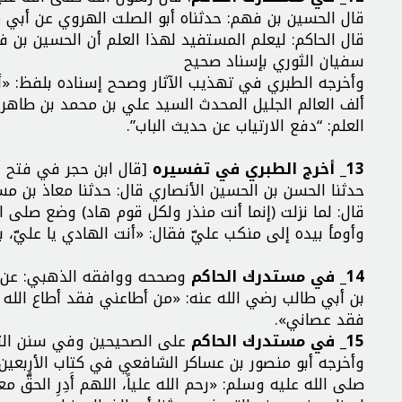
قال الحسين بن فهم: حدثناه أبو الصلت الهروي عن أبي م
قال الحاكم: ليعلم المستفيد لهذا العلم أن الحسين بن
سفيان الثوري بإسناد صحيح
وأخرجه الطبري في تهذيب الآثار وصحح إسناده بلفظ: «أنا
ألف العالم الجليل المحدث السيد علي بن محمد بن طاهر 
العلم: “دفع الارتياب عن حديث الباب”.
13_ أخرج الطبري في تفسيره
[قال ابن حجر في فتح ال
حدثنا الحسن بن الحسين الأنصاري قال: حدثنا معاذ بن مس
قال: لما نزلت (إنما أنت منذر ولكل قوم هاد) وضع صلى ا
وأومأ بيده إلى منكب عليّ فقال: «أنت الهادي يا عليّ، 
14_ في مستدرك الحاكم
وصححه ووافقه الذهبي: عن أب
بن أبي طالب رضي الله عنه: «من أطاعني فقد أطاع ال
فقد عصاني».
15_ في مستدرك الحاكم
على الصحيحين وفي سنن التر
وأخرجه أبو منصور بن عساكر الشافعي في كتاب الأربعي
صلى الله عليه وسلم: «رحم الله علياً، اللهم أَدِرِ الحقَّ م