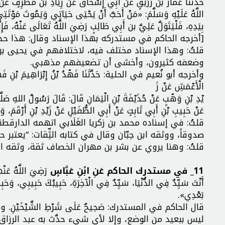
حَدَّثَنَا عَمَّارُ بن زُرَيْقٍ عَنْ أَبِي إِسْحَاقَ عَنْ زِيَادِ بن مُطَرِّفٍ عَنْ ز
اللَّهُ عَلَيْهِ وَسَلَّمَ: «مَنْ أَحَبَّ أَنْ يَحْيَى حَيَاتِي وَيَمُوتَ مَوْتَتِي
بِيَدِهِ، فَلْيَتَوَلَّ عَلِيَّ بن أَبِي طَالِبٍ رَضِيَ اللَّهُ تَعَالَى عَنْهُ، ف
[أخرجه الحاكم في مستدركه بهذا الإسناد وقال: هذا حدي
قلتُ: وهذا الإسناد مختلف فيه، لاختلافهم في يحيى بن 
وضعفه كثيرون، وأخشى أن تضعيفهم مذهبي.
وأخرجه أبو نُعيم في الحلية: حَدَّثَنَا فَهْدُ بْنُ إِبْرَاهِيمَ بْنِ فَهْدٍ ق
الْأَعْمَشِ عَنْ زَ
يْدِ بْنِ وَهْبٍ عَنْ حُذَيْفَةَ بْنِ الْيَمَانِ قَالَ: قَالَ رَسُولُ اللهِ ص
عَنْ حَبِيبِ بْنِ أَبِي ثَابِتٍ عَنْ أَبِي الطُّفَيْلِ عَنْ زَيْدِ بْنِ أَرْقَمَ، وَرَ
قلتُ: في إسناده محمد بن زكريا الغَلَابي اتهمه الدارقطني 
صدوقاً، ووثقه ابن حِبّان وقال في كتابه الثِّقات: “يعتبر
قلتُ: وهنا يروي عن بشر بن مهران الخصاف ثقة، وثقه اب
11_ في مستدرك الحاكم عَنِ ابْنِ عَبَّاسٍ
رَضِيَ اللَّهُ عَن
أَنْتَ سَيِّدٌ فِي الدُّنْيَا، سَيِّدٌ فِي الْآخِرَةِ، حَبِيبُكَ حَبِيبِي، وَحَبِيب
بَعْدِي».
قال الحاكم في المستدرك: صَحِيحٌ عَلَى شَرْطِ الشَّيْخَيْ
ليس ببعيد من الوضع، وإلا لأي شيء حدَّث به عبد الرزاق س