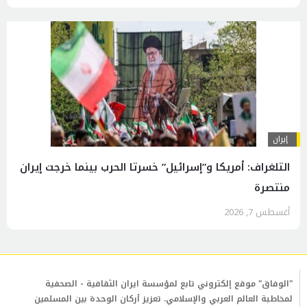
إيران
التلغراف: أمريكا و”إسرائيل” خسرتا الحرب بينما خرجت إيران
منتصرة
أغسطس 7, 2026
"الوفاق" موقع إلكتروني تابع لمؤسسة ايران الثقافية - الصحفية
لمخاطبة العالم العربي والإسلامي. تعزيز أركان الوحدة بين المسلمين