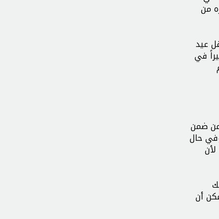
ه من
ل عيد
راً في
 من ضمن
وفي حال
لأن
ك
مكن أن