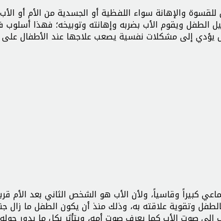
قسوة والإهانة سواء اللفظية أو الجسدية من الأم أو الأب
ليل الطفل ويقوم الأب بضربه وإهانته وتوبيخه؛ فهذا أسلوب 
شل يؤدي إلى مشكلات نفسية يصعب علاجها عند الأطفال على 
عي كبيراً وقاسياً، ولأن الأب هو الشخص الثاني بعد الأم قربا
لطفل وتقوية علاقته به، وذلك منذ أن يكون الطفل ما زال جني
ف إلى صوت الأب كما يعرف صوت أمه، ويتأثر بكل ما يدور حوله