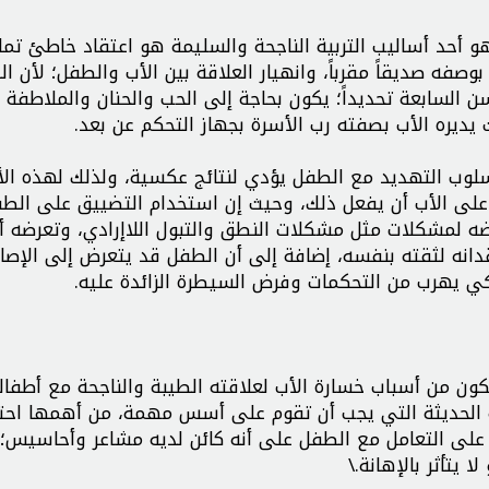
و أحد أساليب التربية الناجحة والسليمة هو اعتقاد خاطئ تماما
صفه صديقاً مقرباً، وانهيار العلاقة بين الأب والطفل؛ لأن ا
السابعة تحديداً؛ يكون بحاجة إلى الحب والحنان والملاطفة 
 يديره الأب بصفته رب الأسرة بجهاز التحكم عن بعد.
لوب التهديد مع الطفل يؤدي لنتائج عكسية، ولذلك لهذه الأ
لى الأب أن يفعل ذلك، وحيث إن استخدام التضييق على الط
ه لمشكلات مثل مشكلات النطق والتبول اللاإرادي، وتعرضه أي
انه لثقته بنفسه، إضافة إلى أن الطفل قد يتعرض إلى الإصاب
لكي يهرب من التحكمات وفرض السيطرة الزائدة عليه.
 من أسباب خسارة الأب لعلاقته الطيبة والناجحة مع أطفاله
ابية الحديثة التي يجب أن تقوم على أسس مهمة، من أهمها احتر
لاً على التعامل مع الطفل على أنه كائن لديه مشاعر وأحاسيس؛ 
يتأثر بالإهانة.\