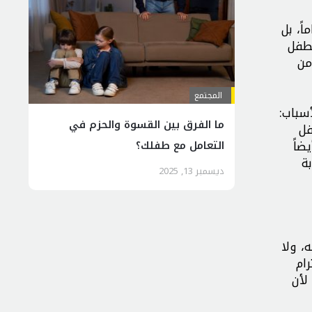
ً، بل
لطفل
من
المجتمع
سباب:
ما الفرق بين القسوة والحزم في
فل
ضاً
التعامل مع طفلك؟
ة
ديسمبر 13, 2025
، ولا
ام
لأن