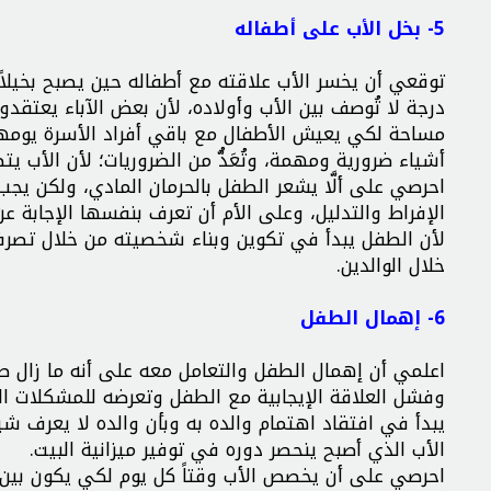
5- بخل الأب على أطفاله
توقعي أن يخسر الأب علاقته مع أطفاله حين يصبح بخيلا
درجة لا تُوصف بين الأب وأولاده، لأن بعض الآباء يعتق
مساحة لكي يعيش الأطفال مع باقي أفراد الأسرة يومهم
أشياء ضرورية ومهمة، وتُعَدُّ من الضروريات؛ لأن الأب ي
احرصي على ألَّا يشعر الطفل بالحرمان المادي، ولكن يج
الإفراط والتدليل، وعلى الأم أن تعرف بنفسها الإجابة
لأن الطفل يبدأ في تكوين وبناء شخصيته من خلال تصر
خلال الوالدين.
6- إهمال الطفل
اعلمي أن إهمال الطفل والتعامل معه على أنه ما زال صغي
وفشل العلاقة الإيجابية مع الطفل وتعرضه للمشكلات ا
يبدأ في افتقاد اهتمام والده به وبأن والده لا يعرف شيئ
الأب الذي أصبح ينحصر دوره في توفير ميزانية البيت.
احرصي على أن يخصص الأب وقتاً كل يوم لكي يكون بين أ