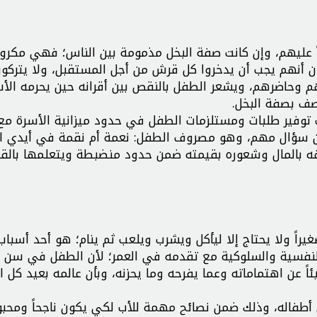
ً عليهم، وإن كانت صفة البخل مذمومة بين الناس؛ فهي مكرو
دون أنهم يجب أن يدخروا كل قرش من أجل المستقبل، ولا يتركو
 وحاضرهم، ويشعر الطفل بالنقص بين أقرانه حين يحرمه الأ
تصف بصفة البخل.
ب توفير طلبات ومستلزمات الطفل في حدود ميزانية الأسرة مع
 عن سؤال مهم، وهو مصروف الطفل: نعمة أم نقمة في أيدي الأ
فه بالمال وشعوره بقيمته ضمن حدود منضبطة ويتعلمها بالق
راً ولا يحتاج إلا ليأكل ويشرب ويلعب ثم ينام؛ هو أحد أسباب 
لنفسية والسلوكية مع تقدمه في العمر؛ لأن الطفل في سن م
اً عن اهتماماته وعما يفرحه وما يحزنه، وبأن عالمه بعيد كل ا
طفاله، وذلك ضمن نصائح مهمة للأب لكي يكون ناجحاً ومحبوب