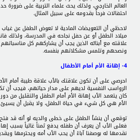
العالم الخارجي، ولذلك يحث علماء التربية على ضرورة حد
احتفالات فرحاً بقدومه على سبيل المثال.
لاحظي أن التعويضات المادية لا تعوض الطفل عن غياب 
ميلاد الطفل أو عن حفل نجاحه في المدرسة، ولذلك فانسح
علاقته مع أبنائه الذين يجب أن يشاركهم كل مناسباته
ونصحهم وتلمس مشكلاتهم بنفسه.
4- إهانة الأم أمام الأطفال
احرصي على أن تكون علاقتك بالأب علاقة طيبة أمام الأط
الرواسب النفسية لديهم على مدار حياتهم، فيجب أن تكو
كان يتعمد الأب إهانة الأم أمام الطفل والتقليل من دور
الأم هي كل شيء في حياة الطفل، ولا يقبل أن يسيئ أ
توقعي أن ينشأ الطفل على خطى والديه لو أنه قد فتح ع
فعلى الأب أن يعرف أن طفله يدفع ثمناً غالياً بسبب إهان
نقدمها له بوصفنا آباءً أن يحب الأب أمه ويحترمها ويقدر