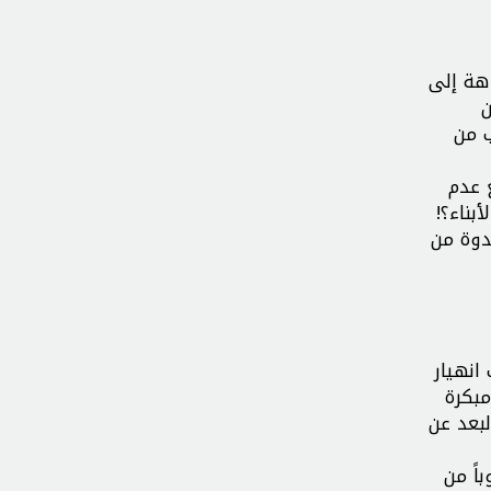
هة إلى
ن
ب من
 عدم
بناء؟!
دوة من
انهيار
بكرة
لبعد عن
اً من