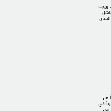
، ويجب
فاشل
المدى
ً من
ناً في
 في