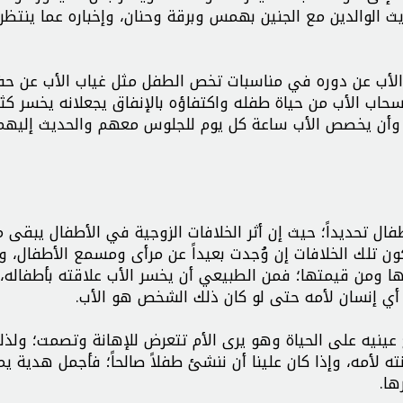
يث الوالدين مع الجنين بهمس وبرقة وحنان، وإخباره عما ينتظر
الأب عن دوره في مناسبات تخص الطفل مثل غياب الأب عن حف
اب الأب من حياة طفله واكتفاؤه بالإنفاق يجعلانه يخسر كثي
م وأن يخصص الأب ساعة كل يوم للجلوس معهم والحديث إليهم
فال تحديداً؛ حيث إن أثر الخلافات الزوجية في الأطفال يبقى
ن تلك الخلافات إن وُجدت بعيداً عن مرأى ومسمع الأطفال، 
ها ومن قيمتها؛ فمن الطبيعي أن يخسر الأب علاقته بأطفاله، 
ي إنسان لأمه حتى لو كان ذلك الشخص هو الأب.
ينيه على الحياة وهو يرى الأم تتعرض للإهانة وتصمت؛ ولذل
ته لأمه، وإذا كان علينا أن ننشئ طفلاً صالحاً؛ فأجمل هدية ي
ها.