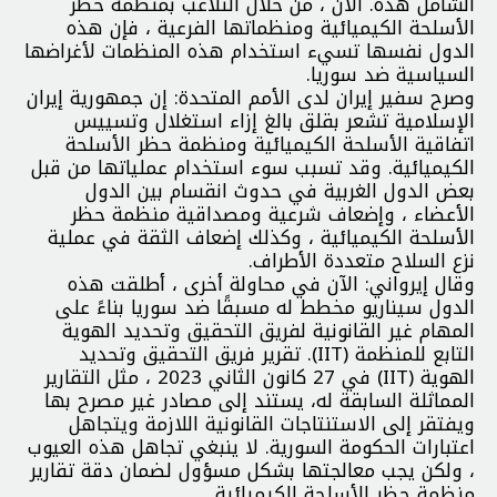
الشامل هذه. الآن ، من خلال التلاعب بمنظمة حظر
الأسلحة الكيميائية ومنظماتها الفرعية ، فإن هذه
الدول نفسها تسيء استخدام هذه المنظمات لأغراضها
السياسية ضد سوريا.
وصرح سفير إيران لدى الأمم المتحدة: إن جمهورية إيران
الإسلامية تشعر بقلق بالغ إزاء استغلال وتسييس
اتفاقية الأسلحة الكيميائية ومنظمة حظر الأسلحة
الكيميائية. وقد تسبب سوء استخدام عملياتها من قبل
بعض الدول الغربية في حدوث انقسام بين الدول
الأعضاء ، وإضعاف شرعية ومصداقية منظمة حظر
الأسلحة الكيميائية ، وكذلك إضعاف الثقة في عملية
نزع السلاح متعددة الأطراف.
وقال إيرواني: الآن في محاولة أخرى ، أطلقت هذه
الدول سيناريو مخطط له مسبقًا ضد سوريا بناءً على
المهام غير القانونية لفريق التحقيق وتحديد الهوية
التابع للمنظمة (IIT). تقرير فريق التحقيق وتحديد
الهوية (IIT) في 27 كانون الثاني 2023 ، مثل التقارير
المماثلة السابقة له، يستند إلى مصادر غير مصرح بها
ويفتقر إلى الاستنتاجات القانونية اللازمة ويتجاهل
اعتبارات الحكومة السورية. لا ينبغي تجاهل هذه العيوب
، ولكن يجب معالجتها بشكل مسؤول لضمان دقة تقارير
منظمة حظر الأسلحة الكيميائية.