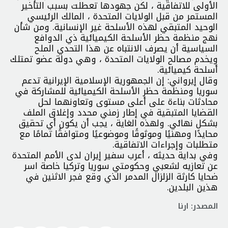
الأولى للاتفاقية ، لكن جهودها تعطلت بسبب التأخير
المستمر من قبل الولايات المتحدة ، المالك الرئيسي
الوحيد المتبقي لهذه الأسلحة غير الإنسانية. ومن شأن
نهج منظمة حظر الأسلحة الكيميائية ذي الدوافع
السياسية أن يصرف الانتباه عن هذا التحدي الملح
ويخدم مصالح الولايات المتحدة ، وهي دولة عضو تمتلك
أسلحة كيميائية.
وقال إيرواني: إن الجمهورية الإسلامية الإيرانية تدعم
سوريا ومنظمة حظر الأسلحة الكيميائية للمشاركة في
محادثات بناءة على أعلى مستوى وتعاونهما لحل
القضايا المتبقية في إطار زمني محدد وإغلاق الملف
بشكل نهائي. ولهذه الغاية ، يجب أن يكون أي تحقيق
محايدًا ومهنيًا وموثوقًا وموضوعيًا ومتوافقًا تمامًا مع
متطلبات وإجراءات الاتفاقية.
وفي بداية حديثه ، أعرب سفير إيران لدى الأمم المتحدة
عن تعازيه لشعبي وحكومتي سوريا وتركيا خاصة اسر
ضحايا كارثة الزلزال المدمر الذي وقع فجر الاثنين في
هذين البلدين.
المصدر: ارنا