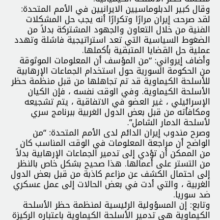
وقال كبير الدبلوماسيين الايرانيين في الأمم المتحدة:
لقد صرحت إيران مرارًا وتكرارًا أنه يجب حل المشكلات
الفنية من خلال التعاون والجهود المشتركة بدلاً من
الضغوط السياسية التي تعد استراتيجية فاشلة وتهدد
عملية حل القضايا المتبقية بأكملها.
وأضاف إيرواني: “من المؤسف أن المعلومات الموثوقة
من الحكومة السورية حول استخدام الجماعات الإرهابية
للأسلحة الكيماوية قد تم تجاهلها من قبل منظمة حظر
الأسلحة الكيماوية. وفي الوقت نفسه ، فإن الكيان
الإسرائيلي ، غير العضو في الاتفاقية ، يتم تشجيعه
ومكافأته من قبل بعض الدول الغربية ببرنامج سري
لأسلحة الدمار الشامل”.
وصرح مندوب إيران الدائم لدى الأمم المتحدة: “من
الواضح أن مراجعة المعلومات في الوقت المناسب كان
من الممكن أن تؤدي إلى تدمير الجماعات الإرهابية بدلاً
من التستر على أعمالها. هذا صحيح بشكل خاص بالنظر
إلى احتمال الكشف عن مزاعم كاذبة من قبل بعض الدول
الغربية ، والتي أدت في بعض الحالات إلى عمل عسكري
ضد سوريا.
وتابع: إن المسؤولية الرئيسية لمنظمة حظر الأسلحة
الكيماوية هي تدمير الأسلحة الكيماوية باعتباره الركيزة