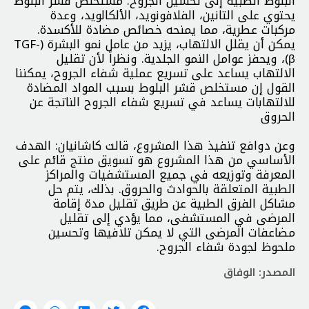
البلوط الطبية إلى تحسين الجروح. مستخلص قشر البلوط
يحتوي على التانين، الفلافونويد، الألكالويد، وعدة
مركبات عطرية، مما يمنحه خصائص مضادة للأكسدة.
يمكن أن يقلل الالتهاب، يزيد من عامل نمو البشرة (TGF-
β)، ويحفز عوامل النمو الجلدية. ونظراً لأن تقليل
الالتهاب يساعد على تسريع عملية شفاء الجروح، يمكننا
القول إن مستخلص قشر البلوط بسبب المواد المضادة
للالتهابات يساعد في تسريع شفاء الجروح الناتجة عن
الحروق
وعن دوافع تنفيذ هذا المشروع، قالت كاشانيان: الهدف
الأساسي من هذا المشروع هو تسويق منتج قائم على
المعرفة وتوزيعه في جميع المستشفيات والمراكز
الطبية المتعلقة بالحوادث والحروق. بذلك، يتم حل
مشاكل الفرق الطبية عن طريق تقليل مدة إقامة
المرضى في المستشفى، مما يؤدي إلى تقليل
مضاعفات المرضى التي لا يمكن تلافيها وتحسين
ملحوظ لجودة شفاء الجروح.
المصدر: الوفاق