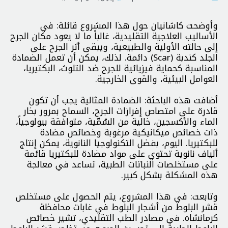
وأوضحت كاشانيان حول هذا المشروع قائلة: في
الأساليب العلاجية التقليدية، غالباً ما لا يعود مكان الجرح
إلى حالته الأولية والطبيعية، ويبقى أثر الجرح على
الجلد كندبة (Scar) دائمة. لذلك، يمكن أن تعمل الضمادة
المناسبة كحماية فيزيائية للجرح ضد التلوث، البكتيريا،
العوامل البيئية، والقوى الخارجية.
أضافت هذه الباحثة: الضمادة المثالية يجب أن تكون
قادرة على امتصاص إفرازات الجرح، السماح بمرور بخار
الماء والأكسجين، خالية من السُمّية، متوافقة بيولوجياً،
ذات خصائص ميكانيكية مرغوبة وخصائص مضادة
للبكتيريا. اليوم، بفضل التكنولوجيا النانوية، يمكن إنتاج
ألياف نانوية تحتوي على مواد مضادة للبكتيريا قائمة
على مستخلصات النباتات الطبية، تساعد في معالجة
هذه المشكلة بشكل كبير.
وتابعت: في هذا المشروع، يتم الحصول على مستخلص
قشر البلوط من أشجار البلوط في غابات محافظة
كرمانشاه. في مصادر الطب التقليدي، تشير خصائص