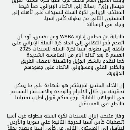
ميشال رزق”، رسالة إلى الاتحاد الإيراني، هنأ فيها
المنتخب الإيراني لكرة السلة للسيدات على تأهله إلى
المستوى الثاني من بطولة كأس آسيا.
وجاء في الرسالة:
بالنيابة عن مجلس إدارة WABA وعن نفسي، أود أن
أتقدم بأحر التهاني إلى اتحاد كرة السلة الإيراني على
تأهله إلى بطولة آسيا لكرة السلة للسيدات 2025
القسم B بعد ثلاثة أيام من المنافسة الشديدة.
كما نتقدم بالشكر الجزيل والتهنئة لاعضاء الفریق
والكادر الفني ومسؤولي الاتحاد على جهودهم
الدؤوبة.
إن الأداء المتميز لفريقكم هو شهادة على ما يمكن
تحقيقه من خلال الالتزام والوحدة والاستثمار المستمر
في المواهب الشابة. نرجو منكم قبول أطيب تمنياتنا
بالنجاح في المستقبل.
وفاز منتخب إيران للسيدات لكرة السلة ببطولة غرب آسيا
(تصفيات كأس آسيا للدرجة الثانية) على سوريا والأردن
ليتأهل إلى المستوى الثاني من كأس آسيا ويصبح بطلاً