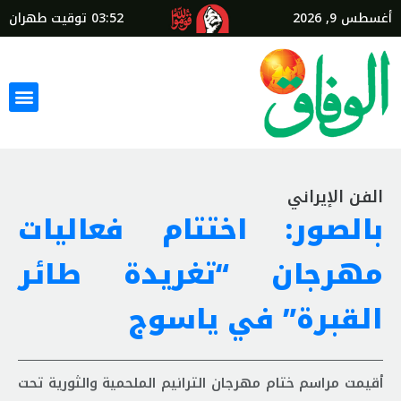
أغسطس 9, 2026
03:52
توقيت طهران
الفن الإيراني
بالصور: اختتام فعالیات
مهرجان “تغریدة طائر
القبرة” في ياسوج
أقيمت مراسم ختام مهرجان الترانيم الملحمية والثورية تحت