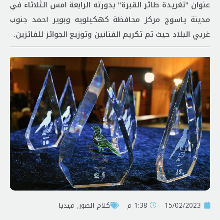
عنوان "تغريدة طائر القبرة" بدورته الرابعة امس الثلاثاء في
مدینة یاسوج مرکز محافظة کهکیلویه وبویر احمد جنوب
غربي البلاد حيث تم تكريم الفنانين وتوزيع الجوائز للفائزين.
15/02/2023
1:38 م
کلام الصور
,
ميديا