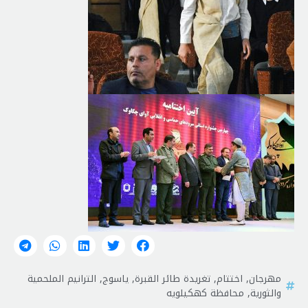
مهرجان
,
اختتام
,
تغریدة طائر القبرة
,
ياسوج
,
الترانيم الملحمية
والثورية
,
محافظة کهکیلویه