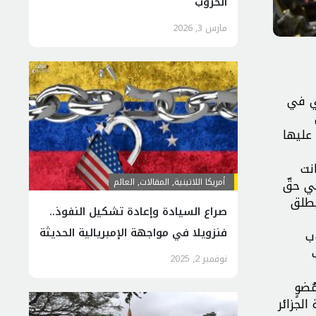
الحروب
مارس 3, 2026
قي في
عليها
انت
في حقّ
أمريكا اللاتينية
,
المقالات
,
العالم
ُطلق
صراع السيادة وإعادة تشكيل النفوذ..
فنزويلا في مواجهة الإمبريالية الحديثة
وب
نوفمبر 2, 2025
غسطس) عام 2021 على صفةِ عُضوٍ
الجزائر