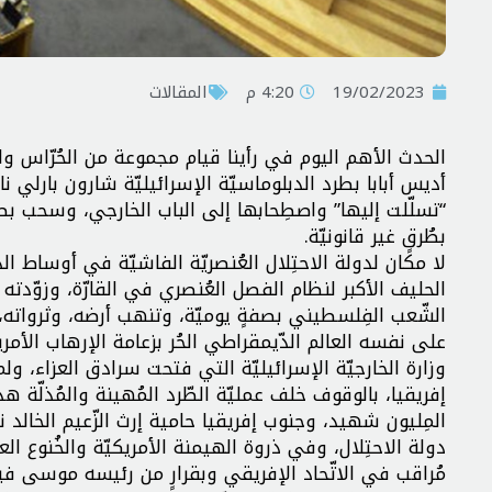
19/02/2023
4:20 م
المقالات
الحدث الأهم اليوم في رأينا قيام مجموعة من الحُرّاس وا
أديس أبابا بطرد الدبلوماسيّة الإسرائيليّة شارون بارلي نا
“تسلّلت إليها” واصطِحابها إلى الباب الخارجي، وسحب ب
بطُرقٍ غير قانونيّة.
لا مكان لدولة الاحتِلال العُنصريّة الفاشيّة في أوساط الدّ
الحليف الأكبر لنظام الفصل العُنصري في القارّة، وزوّدته ب
الشّعب الفِلسطيني بصفةٍ يوميّة، وتنهب أرضه، وثرواته،
على نفسه العالم الدّيمقراطي الحُر بزعامة الإرهاب الأمر
وزارة الخارجيّة الإسرائيليّة التي فتحت سرادق العزاء، ولم 
إفريقيا، بالوقوف خلف عمليّة الطّرد المُهينة والمُذلّة ه
المِليون شهيد، وجنوب إفريقيا حامية إرث الزّعيم الخالد ن
مُراقب في الاتّحاد الإفريقي وبقرارٍ من رئيسه موسى فيكي