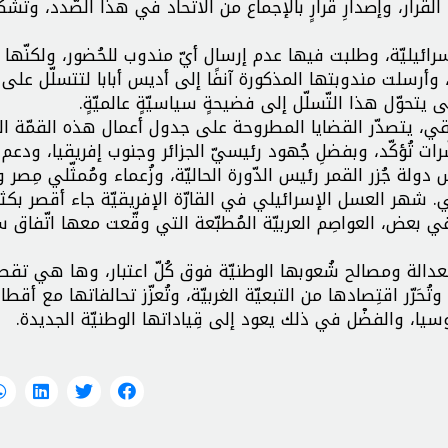
قرار، وإصدارِ قرارٍ بالإجماع من الاتّحاد في هذا الصّدد، وتشك
إسرائيليّة، وطلبت فيها عدم إرسال أيّ مندوب للحُضور، ولكنّها
 وأرسلت مندوبتها المذكورة آنفًا إلى أديس أبابا لتتسلّل على 
تى يتحوّل هذا التّسلّل إلى فضيحةٍ سياسيّةٍ عالميّةٍ.
يقي، يتصدّر القضايا المطروحة على جدول أعمال هذه القمّة ا
لّ المُؤشّرات تُؤكّد، وبفضلِ جُهود رئيسيّ الجزائر وجنوب إفريقيا، ودع
ولة جُزر القمر رئيس الدّورة الحاليّة، وزُعماء ومُمثّلي مِصر
ي. شهر العسل الإسرائيلي في القارّة الإفريقيّة جاء أقصر بكثير
ي بعض، العواصِم العربيّة المُطبّعة التي وقّعت معها اتّفاق س
العدالة ومصالح شُعوبها الوطنيّة فوق كُلّ اعتبار، وها هي تقط
ُحَرّر اقتِصادها من التبعيّة الغربيّة، وتُعزّز تحالفاتها مع أقطا
سيا، والفضْل في ذلك يعود إلى قِياداتها الوطنيّة الجديدة.