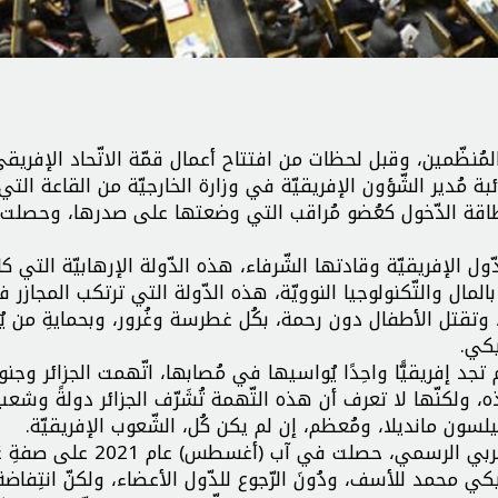
لمُنظّمين، وقبل لحظات من افتتاح أعمال قمّة الاتّحاد الإفري
ئبة مُدير الشّؤون الإفريقيّة في وزارة الخارجيّة من القاعة التي
طاقة الدّخول كعُضو مُراقب التي وضعتها على صدرها، وحصلت 
ول الإفريقيّة وقادتها الشّرفاء، هذه الدّولة الإرهابيّة التي ك
المال والتّكنولوجيا النوويّة، هذه الدّولة التي ترتكب المجازر 
 وتقتل الأطفال دون رحمة، بكُل غطرسة وغُرور، وبحمايةِ من ي
يكي.
تجد إفريقيًّا واحِدًا يُواسيها في مُصابها، اتّهمت الجزائر وجن
ذه، ولكنّها لا تعرف أن هذه التّهمة تُشَرّف الجزائر دولةً وشعب
يلسون مانديلا، ومُعظم، إن لم يكن كُل، الشّعوب الإفريقيّة.
دولة الاحتِلال، وفي ذروة الهيمنة الأمريكيّة والخُنوع العربي الرسمي، حصلت في آب (أ
 محمد للأسف، ودُونَ الرّجوع للدّول الأعضاء، ولكنّ انتِفاضة 