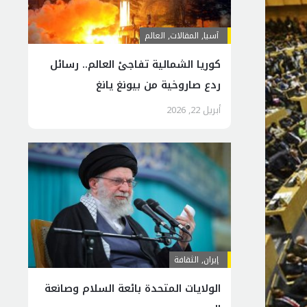
آسیا
,
المقالات
,
العالم
كوريا الشمالية تفاجئ العالم.. رسائل
ردع صاروخية من بيونغ يانغ
أبريل 22, 2026
إيران
,
الثقافة
الولايات المتحدة بائعة السلام وصانعة