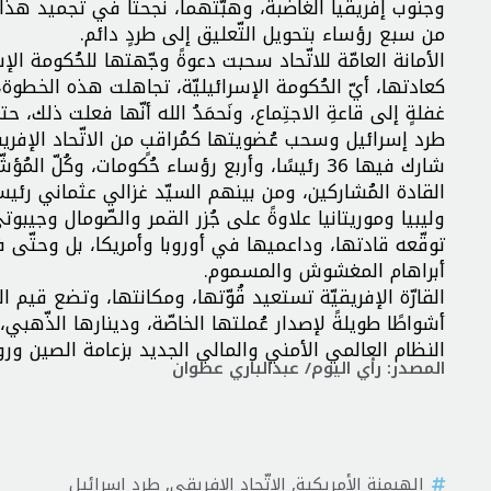
وجنوب إفريقيا الغاضبة، وهبّتهما، نجحتا في تجميد هذا ال
من سبع رؤساء بتحويل التّعليق إلى طردٍ دائم.
الأمانة العامّة للاتّحاد سحبت دعوةً وجّهتها للحُكومة ال
كعادتها، أيّ الحُكومة الإسرائيليّة، تجاهلت هذه الخطوة،
غفلةٍ إلى قاعةِ الاجتِماع، ونَحمَدُ الله أنّها فعلت ذلك، ح
طرد إسرائيل وسحب عُضويتها كمُراقبٍ من الاتّحاد الإفر
شارك فيها 36 رئيسًا، وأربع رؤساء حُكومات، وكُ
القادة المُشاركين، ومن بينهم السيّد غزالي عثماني رئيس د
وليبيا وموريتانيا علاوةً على جُزر القمر والصّومال وجيبوت
توقّعه قادتها، وداعميها في أوروبا وأمريكا، بل وحتّى ف
أبراهام المغشوش والمسموم.
القارّة الإفريقيّة تستعيد قُوّتها، ومكانتها، وتضع قيم 
أشواطًا طويلةً لإصدار عُملتها الخاصّة، ودينارها الذّهبي، وت
النظام العالمي الأمني والمالي الجديد بزعامة الصين ورو
المصدر: رأي اليوم/ عبدالباري عطوان
الهيمنة الأمريكية
,
الاتّحاد الإفريقي
,
طرد إسرائيل