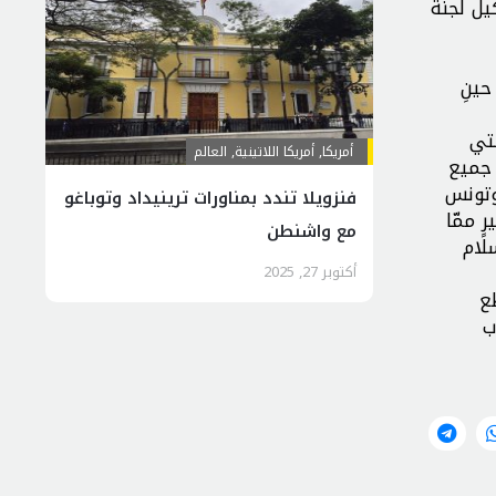
يل لجنة
حينِ
لتي
أمريكا
,
أمريكا اللاتينية
,
العالم
م جميع
 وتونس
فنزويلا تندد بمناورات ترينيداد وتوباغو
ٍ ممّا
مع واشنطن
لام
أكتوبر 27, 2025
ع
ب