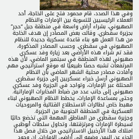
وفي هذا الصدد، قام محمود فتح على الخاجة، أحد
العملاء الرئيسيين للتسوية بين الإمارات والنظام
الصهيوني، بشراء أراض واسعة في منطقة جبل “حجر”
بجزيرة سقطري. وقالت بعض المصادر إن هدف الخاجة
من هذا العمل هو بناء قاعدة عسكرية جديدة للنظام
الصهيوني في سقطري. وحسب المصادر المذكورة،
فقد تم شراء هذه الأراضي بعد زيارة وفد عسكري
صهيوني لهذه المنطقة في سبتمبر الماضي، لأن هذه
المرتفعات تشبه حصنًا طبيعيًا له موقع استراتيجي مهم.
وأفادت مصادر محلية الشهر الماضي بأن النظام
الصهيوني أرسل خبراء عسكريين إلى جزيرة سقطري
المحتلة عبر الإمارات، وتواجد في الجزيرة وفد عسكري
صهيوني إلى جانب عدد من ضباط المخابرات الإماراتية.
وحتى بمساعدة الإمارات، يخطط النظام الصهيوني لبناء
مهبط خاص لطائرات الاستطلاع القتالية والمروحيات
العسكرية في المنطقة الجنوبية من الجزيرة.
وجزيرة سقطري من المناطق المهمة التي تخضع حاليًا
لسيطرة الإمارات ومرتزقتها، وتحاول سلطات أبوظبي
امتلاك هذا الأرخبيل الاستراتيجي من خلال فصل هذا
الجزء عن اليمن وضمه إلى أراضي الإمارات. إن وجود