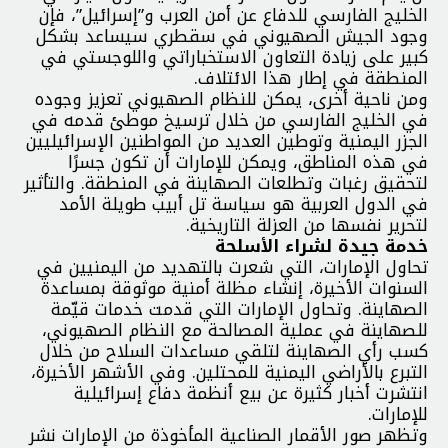
الخليج الفارسي للدفاع عن أمن العرب و”إسرائيل”، فإن
وجود الجيش الصهيوني في سقطري سيساعد بشكل
كبير على زيادة التعاون الاستخباراتي واللوجستي في
المنطقة في إطار هذا الائتلاف.
ومن ناحية أخرى، يمكن للنظام الصهيوني تعزيز وجوده
في الخليج الفارسي من خلال ترسيخ موطئ قدمه في
الجزر اليمنية وتوطين العديد من المواطنين الإسرائيليين
في هذه المناطق، ويمكن للإمارات أن تكون جسرًا
لتحقيق رغبات وتطلعات الصهاينة في المنطقة. والتأثير
في الدول العربية هو سياسة تل أبيب طويلة الأمد
لتحرير نفسها من العزلة التاريخية.
خدمة جيدة لشراء الأسلحة
تحاول الإمارات، التي شعرت بالتهديد من اليمنيين في
السنوات الأخيرة، إنشاء مظلة أمنية موثوقة بمساعدة
الصهاينة. وتحاول الإمارات التي قدمت خدمات قيّمة
للصهاينة في عملية المصالحة مع النظام الصهيوني،
كسب رأي الصهاينة لتلقي مساعدات السلاح من خلال
التبرع بالأراضي اليمنية للمحتلين. وفي الأشهر الأخيرة،
انتشرت أخبار كثيرة عن بيع أنظمة دفاع إسرائيلية
للإمارات.
وتظهر صور الأقمار الصناعية المأخوذة من الإمارات نشر