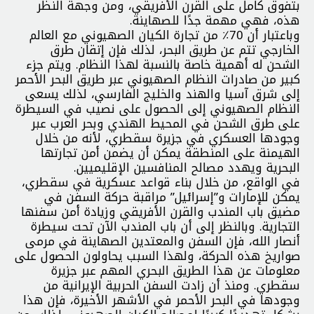
بتفوق كامل على القرن الأفريقي، ومن وجهة النظر
هذه، فهي مهمة جدًا للصهاينة.
وباعتبار أن 70٪ من تجارة الكيان الصهيوني مع العالم
الخارجي تتم عن طريق البحر، لذلك فإن إتقان طرق
الشحن له أهمية خاصة بالنسبة لهذا النظام. ويتم جزء
كبير من صادرات النظام الصهيوني عبر طريق البحر الأحمر
إلى شرق آسيا والهند والخليج الفارسي، لذلك يسعى
النظام الصهيوني إلى الحصول على نصيب في السيطرة
على طرق الشحن في المحيط الهندي وبحر العرب عبر
وجودها العسكري في جزيرة سقطري، لأنه من خلال
الهيمنة على المنطقة يمكن أن يضمن أمن تجارتها
البحرية ويهدد مصالح المنافسين الإقليميين.
في الواقع، من خلال بناء قواعد عسكرية في سقطري،
يمكن للإمارات و”إسرائيل” مراقبة حركة السفن في
مضيق باب المندب والقرن الأفريقي وزيادة أمن سفنها
التجارية. وبالنظر إلى أن باب المندب الآن تحت سيطرة
أنصار الله، فإن السفن والمعتدين الصهاينة في مرمى
صواريخ هذه الحركة، ولهذا السبب يحاولون الحصول على
معلومات عن هذا الطريق البحري المهم عبر جزيرة
سقطري. ومنذ أن زادت السفن الحربية الإيرانية من
وجودها في البحر الأحمر في الأشهر الأخيرة، فإن هذا