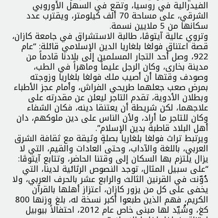
الفيدرالية في روسيا، وتقع في السهل الأوروبي
الشرقي، على مساحة 70 ألف كيلومتر، ويقترب عدد
سكانها من 5 ملايين نسمة.
وتروي عالية آيتوڤا، طالبة الاستشراق في جامعة كازان،
قصة اعتناق فولغا بلغاريا الدين الإسلامي قائلة: “عام
922، وصل أحد التجار المسلمين إلى بلادنا قادماً من
مدينة بخارى، وكان الرجل عليماً وماهراً في الطب،
وصودف وقتها أن أصيب ملك فولغا بلغاريا وزوجته
بمرض صعب جعلهما طريحي الفراش، وأمام عجز الأطباء
وبطلان الأدوية، تقدم التاجر ليعلن عن مقدرته على
علاجهما، لكن شريطة أن يعتنقا دينه، فكان الشفاء
وكان للتاجر ما أراد، ولأن الناس على دين ملوكهم، دان
أهل البلاد قاطبةً بدين الإسلام”.
ويرتبط تراث فولغا بلغاريا بصلةٍ وثيقة مع ثقافة الشرق
العربي، باللغة والآداب، وحتى العادات والقيم، التي لا
يزال يلتزم بها السكان إلى وقتنا الحاضر، وتتابع آيتوڤا:
“على سبيل المثال، توجد النصوص الرثائية لدينا، التي
دُوّنت في القرنين الثالث والرابع عشر بالحرف العربي، ولا
يخفى على كل من يزور كازان، اعتزاز أهلها بالقرآن
الكريم، فهم الذين طبعوا أكبر نسخة له، بلغ وزنها 800
كغ، وشُيّد لها مبنى خاص عام 2012، احتفالاً بيوبيل