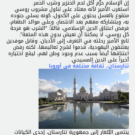
إن الإسلام حرَّم أكل لحم الخنزير وشرب الخمر.
استغرب الأمير لأنه معتاد على تناول مشروب روسي
منقوع بالعسل يحتوي على الكحول، كونه يسلي جنوده
به، ويتشاركه معهم بعد الانتصار، وعلى موائد الطعام،
فرفض اعتناق الدين الإسلامي، قائلاً: “الشرب هو فرحة
كل روسي، لا يمكننا أن نعيش بدون هذه المتعة”.
تابع الأمير رحلته في التعرف إلى الأديان، وقابل موفدين
يعتنقون اليهودية، قدموا لشرح تعاليمها، لكنه رفض
اعتناقها أيضاً بسبب عدم وجود وطن لهم، ليقع اختياره
أخيراً على الدين المسيحي.
تتارستان.. ثقافةٌ مختلفة في أوروبا
ينتمي البُلغار إلى جمهورية تتارستان، إحدى الكيانات