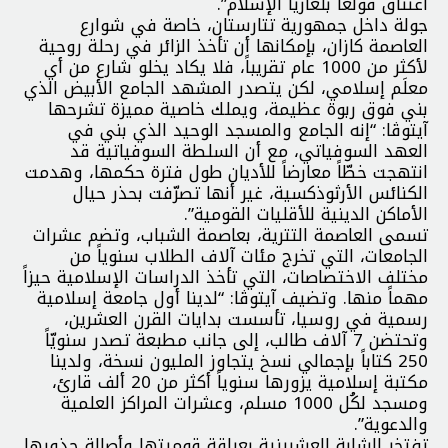
اعتناق فولغا بلغاريا الإسلام”.
جولة داخل جمهورية تتارستان، خاصة في شوارع
العاصمة كازان، بإمكانها أن تأخذ الزائر في رحلة روحية
لأكثر من 1000 عام تقريباً، فلا يكاد يخلو شارع من أي
معلَم إسلامي، لكن يتصدر المشهد الجامع الأبيض الذي
بني فوق ربوة عظيمة، ويملك خاصية مميزة تشرحها
آيتوڤا: “إنه الجامع والمسجد الوحيد الذي بني في
العهد السوفياتي، مع أن السلطة السوفياتية قد
انتهجت خطّاً معارضاً للأديان طول فترة حكمها، وهدمت
الكنائس الأرثوذكسية، غير أنها تصرّفت بحذر حيال
الأماكن الدينية للأقليات القومية”.
تسمى العاصمة التترية، بعاصمة الشباب، وتضم عشرات
الجامعات، التي تخرج مئات آلاف الطلاب سنوياً من
مختلف الاختصاصات، التي تأخذ الدراسات الإسلامية حيزاً
مهماً منها. وتضيف آيتوڤا: “لدينا أول جامعة إسلامية
رسمية في روسيا، تأسست بدايات القرن العشرين،
وتحتضن 7 آلاف طالب، إلى جانب مطبعة تصدر سنويّاً
250 كتاباً بإجمالي نسخ يتجاوز المليون نسخة، ولدينا
مكتبة إسلامية يزورها سنوياً أكثر من 20 ألف قارئ،
ومسجد لكُل 1000 مسلم، وعشرات المراكز العلمية
والدعوية”.
تفتخر الشابة العشرينية بعراقة قوميتها وأصالة جذورها