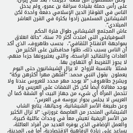
على رأس حملة بقيادة سراقة بن عمرو، ولم يدخل
الناس في القوقاز الدين الإسلامي دفعةً واحدة لكن
الشيشانين المسلمين زادوا بكثرة في القرن العاشر
الميلادي”.
عاش المجتمع الشيشاني طوال فترة الحكم
السوفيايتي التي امتدت أكثر 70 سنة، “حالة انغلاق
بمواجهة الانفتاح الثقافي”، بحسب طاهروف، الذي أكد
أن الناس بسبب ذلك، ظلوا محافظين على الكثير من
العادات والتقاليد الراسخة، والتي يعتبرونها جزءاً منهم،
لا يجوز التفريط أو التهاون بها.
فمثلاً بالنسبة للزواج لا يزال الشيشانيون حتى اليوم
يعملون بقول النبي محمد: “أقلّهن مهراً أكثرهن بركة”
ويشرح طاهروف: “لا يوجد مهر محدد للعروس عندنا ولا
يوجد مغالاة أيضاً لكن كل النفقات على العريس ولا
تتحمل المرأة أي شيء من جهاز البيت أو الشقة كما أن
العريس لا يجلس بجوار عروسه في العرس”.
وعن طبيعة الأسر الشيشانية، وحياتها، يتابع الشاب
الشيشاني المنحدر من العاصمة غروزني: “لا تزال الكثير
من الأسر الريفية تعيش معاً في وحدات عائلية كبيرة،
والعمل الإضافي الذي يوفره العديد من أفراد العائلة،
يساعد على زيادة الرفاهية الاقتصادية، أما في المدينة،