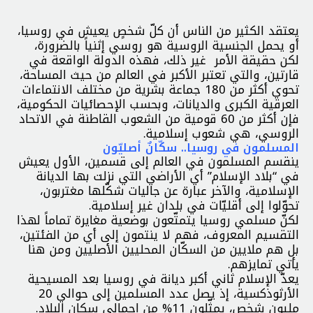
يعتقد الكثير من الناس أن كلّ شخصٍ يعيش في روسيا،
أو يحمل الجنسية الروسية هو روسي إثنياً بالضرورة،
لكن حقيقة الأمر غير ذلك، فهذه الدولة الواقعة في
قارتين، والتي تعتبر الأكبر في العالم من حيث المساحة،
تحوي أكثر من 180 جماعة بشرية من مختلف الانتماءات
العرقية الكبرى والديانات، وبحسب الإحصائيات الحكومية،
فإن أكثر من 60 قومية من الشعوب القاطنة في الاتحاد
الروسي، هي شعوب إسلامية.
المسلمون في روسيا.. سكّانٌ أصليّون
ينقسم المسلمون في العالم إلى قسمين، الأول يعيش
في “بلاد الإسلام” أي الأراضي التي نزلت بها الديانة
الإسلامية، والآخر عبارة عن جاليات شكّلها مغتربون،
تحوّلوا إلى أقليّات في بلدان غير إسلامية.
لكنّ مسلمي روسيا يتمتّعون بوضعية مغايرة تماماً لهذا
التقسيم المعروف، فهم لا ينتمون إلى أي من الفئتين،
بل هم ملايين من السكّان المحليين الأصليين ومن هنا
يأتي تمايزهم.
يعدّ الإسلام ثاني أكبر ديانة في روسيا بعد المسيحية
الأرثوذكسية، إذ يصل عدد المسلمين إلى حوالي 20
مليون شخص، يمثّلون 11% من إجمالي سكان البلاد.