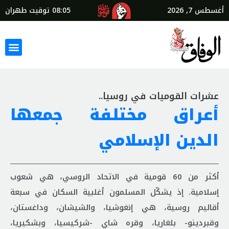
أغسطس 7, 2026
08:05
توقيت طهران
عشرات القوميات في روسيا..
أعراق مختلفة جمعها
الدين الإسلامي
أكثر من 60 قومية في الاتحاد الروسي، هي شعوب
إسلامية. إذ يشكّل المسلمون أغلبية السكان في سبعة
أقاليم روسية، هي إنغوشيا، والشيشان، وداغستان،
وقبردينو- بلغاريا، وقره شاي -شركيسيا، وبشكيريا،