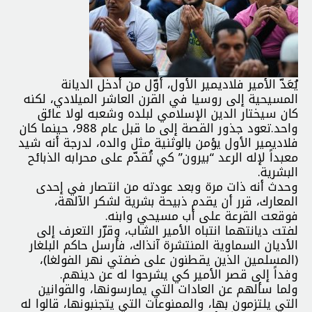
يُعَدّ الأمير فلاديمير الأول، أوّل من أدخل الديانة
المسيحية إلى روسيا في القرن العاشر الميلادي، لكنه
كان سيختار الدين الإسلامي لبلده وشعبه لولا عائق
واحد.تعود جذور القصة إلى ما قبل عام 988، حينما كان
فلاديمير الأول يؤمن بالوثنية مثل والده، لدرجة أنه شيد
معبداً لإله الرعد “بيرون” كي تُقدّم على محرابه الذبائح
البشرية.
وحدث أنه ذات مرة وبعد عودته من انتصار في إحدى
المعارك، قرر أن يقدم ذبيحة بشرية لشكر الآلهة،
فوقعت القرعة على أب مسيحي وابنه.
​​لفتت ديانتهما انتباه الأمير الشاب، وقرّر التعرف إلى
الأديان السماوية المنتشرة آنذاك، فأرسل حاكم البلغار
(المسلمين الذين يقطنون على ضفتي نهر الفولغا)،
وفداً إلى قصر الأمير كي يشرحوا له عن دينهم.
ولما سألهم عن العادات التي يمارسونها، والقوانين
التي يلتزمون بها، والممنوعات التي يتجنبونها، قالوا له