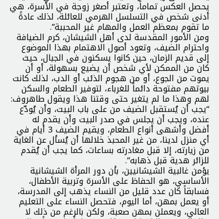
يحصل العكس تماماً، وتعتبر أصغر زوجة في الأسرة، هي
أدنى شخص في التسلسل الهرمي للعائلة، لذلك عادةً
ما تقوم بمعظم العمل والمهام غير المحببة”.
ومن الأمور المقدسة لدى أهل الشيشان، كرم الضيافة
واحترام الضيف، وتعود أصول الاهتمام بهذا الموضوع
إلى قديم الزمان، حين كانوا يسكنون في الجبال، حيث
كان من الممكن لأي شخص أن يضيع بسهولة، أو أن
يموت من الجوع، أو من هجوم الذئب أو الدب، لذلك كانت
بيوتهم مفتوحة دائماً للغرباء، لتوفير الطعام والسكن
لهم وهذا ما لم يتغير حتى وقتنا هذا ويقول طاهروف:
“يجب أن يُستقبل الضيف من على باب البيت، وأن يُودّع
عنده، ويجب أن يجلس في صدر البيت وأن يقدم له
أفضل وأشهى أنواع الطعام، ويقيم الضيف 3 أيام في
أي منزل لدينا، من غير المحبذ خلالها أن يُسأل عن الغاية
من زيارته، إلا قبل مغادرته بساعات، كما يجب أن يُقدم
للزائر هدية قبل ذهابه”.
يؤمن غالبية الشيشانيين، بأن دور المرأة الشيشانية
الأساسي، هو الحفاظ على الأسرة وتربية الأطفال،
فسابقاً كان عدد قليل من النساء يذهب إلى المدرسة،
أو يعمل بمهن، أما اليوم، فتحصل النساء على التعليم
العالي، ويعملن بمهن صعبة، ولكن بالرغم من ذلك لا