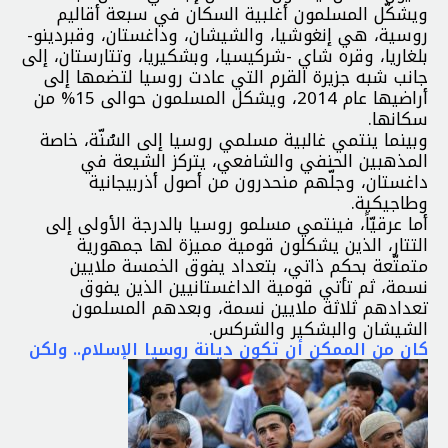
ويشكّل المسلمون أغلبية السكان في سبعة أقاليم
روسية، هي إنغوشيا، والشيشان، وداغستان، وقبردينو-
بلغاريا، وقره شاي -شركيسيا، وبشكيريا، وتتارستان، إلى
جانب شبه جزيرة القرم التي عادت روسيا لتضمها إلى
أراضيها عام 2014، ويشكل المسلمون حوالى 15% من
سكانها.
وبينما ينتمي غالبية مسلمي روسيا إلى السُنّة، خاصة
المذهبين الحنفي والشافعي، يتركز الشيعة في
داغستان، وجلّهم منحدرون من أصول أذربيجانية
وطاجيكية.
أما عرقيّاً، فينتمي مسلمو روسيا بالدرجة الأولى إلى
التتار، الذين يشكلون قومية مميزة لها جمهورية
متمتّعة بحكم ذاتي، بتعداد يفوق الخمسة ملايين
نسمة، ثم تأتي قومية الداغستانيين الذين يفوق
تعدادهم ثلاثة ملايين نسمة، وبعدهم المسلمون
الشيشان والبشكير والشركس.
كان من الممكن أن تكون ديانة روسيا الإسلام.. ولكن