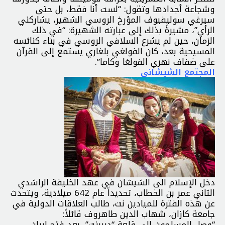
وشجاعة أجدادها وتقول: “لست أنا فقط، بل حتى
سيرغي سوليفيوف المؤرخ الروسي الشهير، يشاركني
الرأي”، مشيرةً بذلك إلى عبارته الشهيرة: “في ذلك
الزمان، حين لم يشرع السلافي الروسي في بناء كنائسه
المسيحية بعد، كان الفولغي بلغاري يستمع إلى القرآن
على ضفاف نهري الفولغا وكاما”.
المجتمع الشيشاني
دخل الإسلام الى الشيشان في عهد الخليفة الراشدي
الثاني عمر بن الخطاب، تحديداً عام 642 ميلادية، ويتحدث
عن هذه الفترة للميادين نت، طالب العلاقات الدولية في
جامعة كازان، شهاب الدين طاهروف قائلاً:
“وصل المسلمون الى قلعة “ديربنت”، بعد فتح إيران،