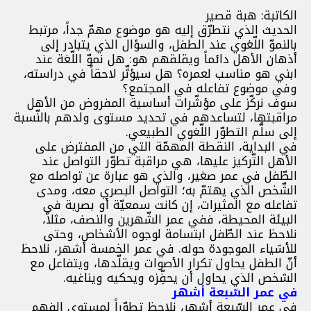
الکاتبة: هبة قصير
الحديث الذي نتطرّق إليه هو موضوع مهمّ جداً، مرتبط
بالنموّ اللّغوي عند الطفل، والسؤال الذي يتبادر إلى
أذهان الأهل دائماً ويقلقهم هو: هل نموّ اللّغة عند
ابني هو مناسب لعمره؟ هل سيؤثّر لاحقاً في دراسته،
وفي موضوع تفاعله في المجتمع؟
سوف نركّز على مؤشّرات أساسية المفروض من الأهل
مراقبتها، لتساعدهم في تحديد مستوى ولدهم بالنّسبة
إلى سلَّم التطوّر اللّغوي الطبيعي.
في البداية، النقطة المهمّة التي من المفترض على
الأهل التّركيز عليها، هي مراقبة تطوّر التواصل عند
الطّفل في عمر صغير، والذي هو عبارة عن تواصله مع
الشّخص الذي يهتمّ به؛ التواصل البصري معه، ومدى
تفاعله مع المثيرات، إن كانت سمعيّة أو بصرية في
البيئة المحيطة، ففي عمر الشّهرين والنصف، مثلاً،
نلاحظ عند الطّفل ابتسامة لوجوه الأشخاص، وحتى
للأشياء الموجودة حوله. في عمر الخمسة أشهر، نلاحظ
أنّ الطفل يحاول تكرار الأصوات ويقلّدها، ويتفاعل مع
الشخص الذي يحاول أن يحفِّزه ويحكيه ويناغيه.
في عمر السّبعة أشهر
في عمر السّبعة أشهر، نلاحظ تطوّراً لمستوى الفهم