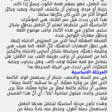
عند الطفل، فهو يفهم نغمة الصّوت ويميّز إذا كانت
حزينة أو فرحة، ويحاول أن يكتشف المحيط، ويعيد ويكرّر
أصواتاً أكثر من الّتي كان يكرّرها سابقاً.
هذا الذي يحدث قبل عمر السّنة، هي المؤشّرات
الأساسيّة التي ننتظرها لنعتبر أنّ الطفل يتطوّر بشكل
سليم، فنكون في هذه الأثناء نراقب موضوع اللّغة
وتطوّر مهارات التّواصل عنده.
النقطة المهمّة أيضاً التي من المفترض الانتباه إليها،
هي تطوّر المهارات الذهنيَّة، لأنَّ اللّغة، كما نعرف، هي
وظيفة ذهنيَّة، ومرتبطة بشكل أساس بالانتباه والتّركيز.
كما من المفترض أن نراقب طريقة اللّعب عند الطّفل؛ هل
يتفاعل مع لعبة معيّنة لوقت كاف، وهل يتجاوب وينتبه
للتغيّرات التي تحدث في البيئة المحيطة به؟
المرحلة الاساسية
في عمر السنة والنصف، ننتظر أن يستعمل الولد الكلمة
التي تعبِّر عن فكرة معيّنة، أي ما نسمّيه “كلمة جملة”،
بمعنى أن يتكلّم بكلمة ليعبّر عن فكرة معيَّنة، مثلاً يرى
قميص والده، فيقول مباشرةً “بابا”، أي أنّ هذا القميص
لبابا.
وهذه تكون مرحلة أساسيّة لينتقل بعدها الطفل
لاستعمال جملة أطول، وننتظر منه عادةً جملة من