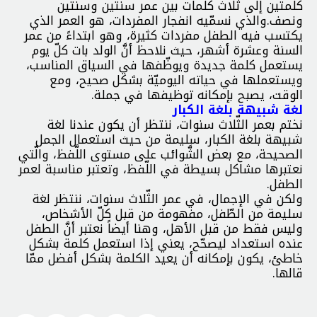
كلمتين إلى ثلاث كلمات بين عمر سنتين وسنتين
ونصف.والذي نسمّيه انفجار المفردات، هو العمر الذي
يكتسب فيه الطفل مفردات كثيرة، وهو ابتداءً من عمر
السنة وعشرة أشهر، حيث نلاحظ أنَّ الولد بات كلّ يوم
يستعمل كلمة جديدة ويوظّفها في السياق المناسب،
ويستعملها في حياته اليوميّة بشكل صحيح، ومع
الوقت، يصبح بإمكانه توظيفها في جملة.
لغة شبيهة بلغة الكبار
نختم بعمر الثّلاث سنوات، ننتظر أن يكون عندنا لغة
شبيهة بلغة الكبار، سليمة من حيث استعمال الجمل
الصحيحة، مع بعض الشَّوائب على مستوى اللَّفظ، والّتي
نعتبرها مشاكل بسيطة في اللّفظ، وتعتبر مناسبة لعمر
الطفل.
ولكن في الإجمال، في عمر الثّلاث سنوات، ننتظر لغة
سليمة من الطّفل، مفهومة من قبل كلّ الأشخاص،
وليس فقط من قبل الأهل، وهنا أيضاً نعتبر أنَّ الطفل
عنده استعداد ليصحّح، يعني إذا استعمل كلمة بشكل
خاطئ، يكون بإمكانه أن يعيد الكلمة بشكل أفضل ممّا
قالها.