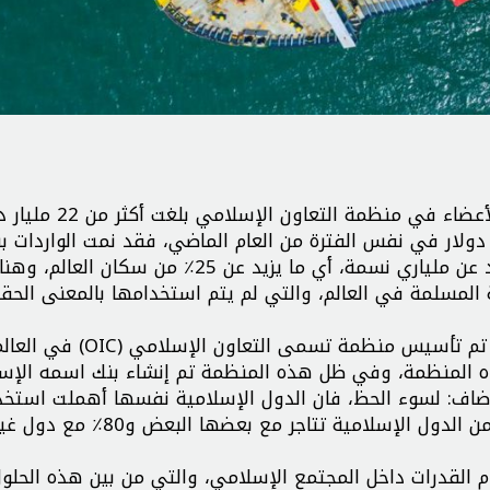
وقال محمد صادق قنادزادة: إن واردات إيران من الدول الأعضاء في منظمة الت
 العشرة من هذا العام، والتي كانت 19 مليار دولار في نفس الفترة من العام الماضي، فقد نمت الواردا
15 في المائة. وأضاف: إن عدد المسلمين في العالم يزيد عن ملياري نسمة، أي ما يزيد عن 25٪ 
 المسلمة في العالم، والتي لم يتم استخدامها بالمعنى الح
وقال المدير العام لمكتب إفريقيا لمنظمة تنمية التجارة: تم تأسيس منظمة تسمى التعاون الإسلامي (OIC) ف
امية أعضاء في هذه المنظمة، وفي ظل هذه المنظمة تم إنشاء بنك اسمه ال
أضاف: لسوء الحظ، فان الدول الإسلامية نفسها أهملت استخد
القدرات داخل المجتمع الإسلامي بحيث أن أقل من 20٪ من الدول الإسلامية تتاجر مع بعضها البعض و80٪ مع 
ام القدرات داخل المجتمع الإسلامي، والتي من بين هذه الحلو