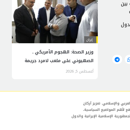
بين
و الواردات من الدول
إيران
وزير الصحة: الهجوم الأمريكي ـ
الصهيوني على ملعب لامرد جريمة
سافرة بحق المدنيين العزل
أغسطس 5, 2026
عربي والإسلامي. تعزيز أركان
قع لأهم المواضيع السياسية،
لجمهورية الإسلامية الإيرانية والدول