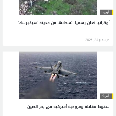
أوروبا
أوكرانيا تعلن رسميا انسحابها من مدينة ‘سيفيرسك’
ديسمبر 24, 2025
أمريكا
سقوط مقاتلة ومروحية أميركية في بحر الصين