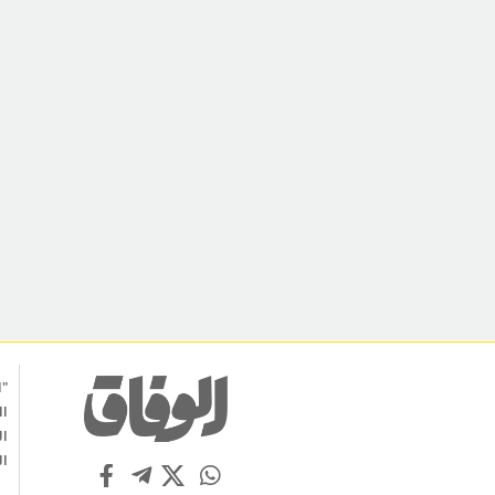
"ا
ال
ال
ال