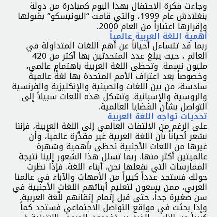
وجاءت فكرة الاحتفال بهذا اليوم كمبادرة من دولة
بنغلادش عام 1999، والتي قامت “اليونيسكو” بقبولها
وإقرارها اعتباراً من العام 2000.
أهمية اللغة العربية عالمياً
ربما قد تتساءل أحياناً عن أهم اللغات المتداولة في
العالم ، حيث يبلغ عدد المتحدثين بها أكثر من 420
مليون نسمة. وتحظى اللغة العربية باهتمام عالمي،
وخصوصاً بعد اعتراف الأمم المتحدة بها لغةً عالمية
سادسة، من بين اللغات والصينية والإنكليزية والفرنسية
والروسية والإسبانية. وتشكل هذه اللغات سبيلاً إلى
التواصل بشأن القضايا العالمية.
تحديات تواجه اللغة العربية
على الرغم من الالتفات العالمي إلى اللغة العربية، فإننا
نشعر أحياناً بأن اللغة العربية غير مقدَّرة عالمياً، وأن
غيرها من اللغات الأجنبية تحظى بأهمية وشهرة
عالميتين أكثر منها. ربما تسلل هذا الشعور إلينا نتيجة
الممارسات التي نفعلها نحن، أبناء اللغة. فإذا نظرت
حولك فستجد عدداً كبيراً من الأمهات والآباء في عالمنا
العربي، ممن يسعون لتعليم أبنائهم اللغات الأجنبية في
سن صغيرة جداً، حتى قبل إتمام إتقانهم للّغة العربية.
وإذا بحثت في مواقع التواصل الاجتماعي فستجد كماً