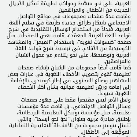
العربية، على نحو مبسَّط ومواكب لطريقة تفكير الأجيال
الجديدة من الأطفال والمراهقين.
وقامت عدة صفحات ومجموعات في مواقع التواصل
الاجتماعي بابتكار طرائق جديدة طريفة في تعليم اللغة
العربية. فبدلاً من استخدام الوسائل التقليدية في شرح
قواعد اللغة العربية المعقدة، قامت بعض الصفحات، مثل
صفحة “كبسولات لغوية”، باستخدام “الميمز”، والمشاهد
الكوميدية من الأفلام، في تبسيط شرح قواعد اللغة
العربية وتوضيحها، على نحو يتلاءم مع عقول الشبان
والمراهقين.
كما قامت أيضاً مجموعات من الشبان بإنشاء صفحات
تعليمية تقوم بتصويب الأخطاء اللغوية في عبارات بعض
المشاهير وصنّاع المحتوى، في إطار كوميدي، بالإضافة
إلى إقامة ورش تعليمية مجانية بشأن أكثر الأخطاء
اللغوية شيوعاً.
ولعل الأمر ليس مقتصراً فقط على جهود صفحات
وسائل التواصل الاجتماعي، بل قامت عدة مؤسسات
تعليمية، مثل مؤسسة توينكل التعليمية البريطانية،
بإطلاق مبادرة عربية بعنوان “نحوَ نحوٍ أبسط”، والتي
تتمثل بتوفير مجموعة من الأنشطة التعليمية التفاعلية
الموجَّهة إلى الأطفال.