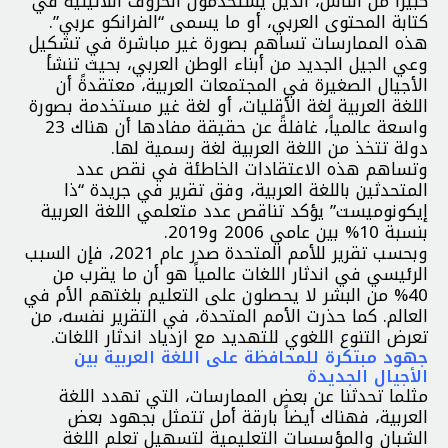
كبيراً من الناس، الذين يستخدمون الحروف اللاتينية في
كتابة المحتوى العربي، أو ما يسمى “الفرانكو عربي”.
هذه الممارسات تساهم بصورة غير مباشرة في تشكيل
وعي الجيل الجديد من أبناء الوطن العربي، بحيث تنشأ
الأجيال الصغيرة في المجتمعات العربية، معتقدةً أن
اللغة العربية لغة الأقليات، أو لغة غير مستخدمة بصورة
واسعة عالمياً، غافلةً عن حقيقة مفادها أن هناك 23
دولة تتخذ من اللغة العربية لغة رسمية لها.
وتساهم هذه الاعتقادات الخاطئة في نقص عدد
المتحدثين باللغة العربية، وفق تقرير في جريدة “ذا
إيكونوميست” يؤكد تناقص عدد متعلمي اللغة العربية
بنسبة 10% بين عامي 2006 و2019.
وبحسب تقرير للأمم المتحدة صدر عام 2021، فإن السبب
الرئيسي في اندثار اللغات عالمياً هو أن ما يقرب من
40% من البشر لا يحصلون على التعليم بلغتهم الأم في
العالم. كما حذرت الأمم المتحدة، في التقرير نفسه، من
تعرض التنوع اللغوي للتهديد مع ازدياد اندثار اللغات.
جهود مبتكرة للمحافظة على اللغة العربية بين
الأجيال الجديدة
مثلما تحدثنا عن بعض الممارسات، التي تهدد اللغة
العربية، فهناك أيضاً بارقة أمل تتمثل بجهود بعض
الشبان والمؤسسات التعليمية لتسهيل تعلم اللغة