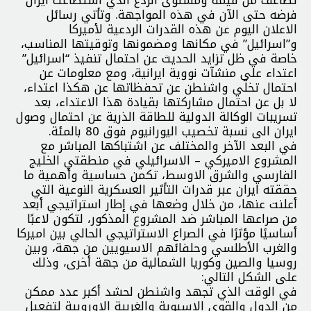
فرضه حتى الآن في هذه المواجهة. وتأتي رسائل
الاعلان اليوم عن هذه القدرات الردعية لأميركا
و”اسرائيل” في مكانها ومضمونها وتوقيتها المناسب،
خاصة في ظل تزايد الحديث عن احتمال تنفيذ “اسرائيل”
اعتداء على منشآت نووية ايرانية، ومع معلومات عن
احتمال تخلّي واشنطن عن تحفظاتها عن هكذا اعتداء،
لا بل عن احتمال مشاركتها بقيادة هذا الاعتداء، بعد
تسريبات الوكالة الدولية للطاقة الذرية عن احتمال وصول
ايران الى نسبة تخصيب اليورانيوم فوق 80 بالمئة.
في البعد الآخر والمختلف عن اشتباكها المباشر مع
المشروع الاميركي – الاسرائيلي في منطقتي الخليج
الفارسي والشرق الاوسط، تكمن حساسية وأهمية ما
حققته ايران عبر قدرات التأثير العسكرية النوعية التي
أعلنت عنها، من خلال وضعها في إطار استراتيجي أبعد
من صراعها المباشر ضد المشروع المذكور، لتكون لاعبًا
أساسيًا مؤثرًا في الصراع الاستراتيجي الحالي بين اميركا
والغرب الأطلسي وحلفائهم الاسيويين من جهة، وبين
روسيا والصين وكوريا الشمالية من جهة أخرى، وذلك
على الشكل التالي:
في الوقت الذي تجهد واشنطن لحشد أكبر عدد ممكن
من الدول والقوى الاسيوية والغربية الاوروبية لتفعيل