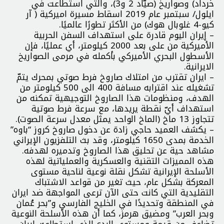
خرداد) وصواريخ (صيّاد 2 و3)، والتي استطاعت في
ايلول/ سبتمبر عام 2019 اسقاط مسيرة اميركية ( آر
كيو-4 غلوبال هوك) من الأكثر تطورًا عالميًا.
– إيران اليوم قادرة على استهداف السفن الحربية
الأميركية من على بعد 2000 كيلومتر، أي عمليًا، فإن
الأسطول البحري الأميركي بأكمله في مرمى الصواريخ
الايرانية.
– ايران تقترب من امتلاك صاروخ فرط صوتي بمحرك يتمّ
تشغيله عند اقترابه مسافة 400 الى 500 كيلومتر من
الهدف، ومنظومات هذا الصاروخ التوجيهية تمكنه من
استهداف أيّ نقطة يريدها، مع سرعة فرط صوتية
تتجاوز 13 ماخ (الماخ الواحد يمثل معدل سرعة الصوت).
– يكشف العميد حاجي زادة عن دخول صاروخ كروز “باوه”
الخدمة بمدى 1650 كيلومتر، وقد بث التلفزيون الإيراني
مشاهد حية عن تحليق هذا الصاروخ وتدميره لهدفه.
هذه المميزات التقنية والعسكرية والعملياتية لهذه
الأسلحة الإيرانية تشكل نقلة نوعية لناحية مستوى
المعركة بشكل عام، حيث تغير من قواعد الاشتباك
التقليدية التي كانت حتى الآن ترعى المواجهة ضد ايران
في المنطقة وتحديدًا في الخليج الفارسي و”بحر عُمان
وبحر العرب” ومضيق هرمز، كما أن هذه الأسلحة النوعية
تضاعف من قيمة ومستوى الردع الذي استطاعت ايران