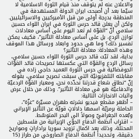
والاعلان عنه لم يتوقف منذ قيام الثورة الاسلامية لا
سيّما بعد أن أصبحت ايران الدولة المستهدفة في
المنطقة بدرجة أولى من قبل الأميركيين والاسرائيليين.
ولكن أن يعلن قائد حرس الثورة في ايران اللواء حسين
سلامي أنّ “القوّة لم تعد اليوم على أساس معادلات
توازن الردع، بل على أساس معادلة التأثير”، فكيف يمكن
تفسير ذلك؟ وما هي حدود وابعاد ورسائل هذا الموقف
وهذه المعادلة: معادلة التأثير؟
بداية، لقد ثبّت قائد حرس الثورة اللواء حسين سلامي،
رسائل الردع والقوّة التي عكستها تصريحات قائد القوّات
الجوفضائية في حرس الثورة العميد حاجي زاده في
مقابلته التلفزيونيّة التي سبقت تصريح سلامي، بقوله
إنّ “نطاق شعاع قدرتنا نحدّده نحن، ومعيار القوّة الردعيّة
والدفاعيّة هو في معادلة التأثير”. وذلك من خلال عرض
واثبات الانجازات التالية:
– أظهر مقطع فيديو نشرته طهران مسيّرة “غزّة”،
الحاملة برمزيّة اسمها دلالاتٍ قويّةً عن التأثير الإيراني
وبُعده الجغرافيّ وصولاً الى البحر المتوسّط.
– اقتراب أنظمة الدفاع الجوّي الإيرانية من فلسطين
المحتلّة، وذلك بعد اكمال تزويد سوريا براداراتٍ وصواريخ
دقيقة، وتحديداً أنظمة الدفاع الصاروخي من طراز (15