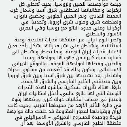
جبهة مواجهتها للصين ولروسيا، بحيث تعطي كل
تركيزها وامكانياتها لمنطقتي شرق آسيا وشمال غرب
المحيط الهادئ، وبحر الصين الجنوبي ومضيق تايوان،
ولمنطقة شرق وجنوب شرق أوروبا، وتحديدًا في
أوكرانيا وعلى حدود الناتو مع روسيا وفي البحرين
الاسود والبلطيق.
وتجبر اليوم ايران، عبر امتلاكها قدرات تقليدية نوعية
استثنائية، واشنطن على نشر قدراتها بشكل يأخذ بعين
الاعتبار قدرات إيران النوعية، وبما يضطر واشنطن الى
خسارة نسبة كبيرة من جهودها بمواجهة روسيا
والصين، وفصلها لمواجهة الموقف والموقع الايراني
الاستثنائي، وتكون بذلك قد أضعفت من مستوى قدرات
واشنطن بعد تشتيتها بين شرق آسيا وبين شرق اوروبا
وبين منطقتي الخليج الفارسي والشرق الأوسط.
طبعًا، هناك تأثيرات عسكرية مباشرة لهذه القدرات
النوعية التي لها طابع عالمي، أدخل امكانيات ايران
بامتياز في مصاف امكانيات دولة كبرى ووضعها بقوة
في دائرة التأثير الأبعد من محيطها القريب. وحيث كانت
ايران وبقيادتها لمحور المقاومة قد خلقت حالة مواجهة
فريدة ووحيدة للمشروع الاميركي – الاسرائيلي في
منطقة الخليج الفارسي والشرق الأوسط، بعد أن