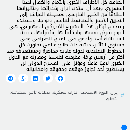
انصاعت كل الأطراف الأخرى بالتمام والكمال لهذا
المشروع، وبعد أن امتدت ايران بقدراتها وبتأثيراتها
انطلاقًا من الخليج الفارسي ومحيطه المباشر إلى
البحرين الأحمر والمتوسط لتنافس وتواجه وتصطدم
وتتحدى أركان هذا المشروع الأميركي الصهيوني، هي
اليوم تفرض نفسها وامكانياتها وتأثيراتها، حيثيةً
استثنائيةً أبعد وأعمق في المدى الجغرافي وفي
مستوى التأثير، حيثية ذات طابع عالمي تجاوزت كل
الخطوط التقليدية لدولة عادية محاصرة ومستهدفة منذ
أكثر من أربعين عامًا، ففرضت نفسها ومقارنة مع الدول
الكبرى لاعبًا فاعلًا ومؤثرًا على المسرح الدولي لن
يستطيع أحد تجاوز موقعه وحقوقه وامكانياته.
ايران
,
الثورة الاسلامية
,
قدرات عسكرية
,
معادلة تأثير استثنائية
,
التصنيع