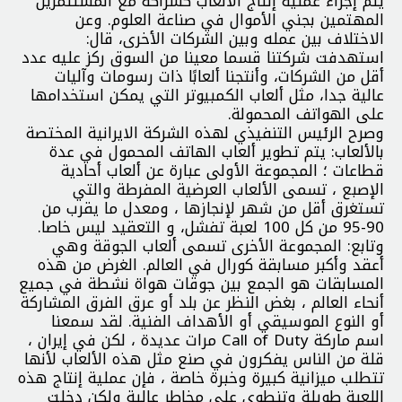
يتم إجراء عملية إنتاج الألعاب كشراكة مع المستثمرين
المهتمين بجني الأموال في صناعة العلوم. وعن
الاختلاف بين عمله وبين الشركات الأخرى، قال:
استهدفت شركتنا قسما معينا من السوق ركز عليه عدد
أقل من الشركات، وأنتجنا ألعابًا ذات رسومات وآليات
عالية جدا، مثل ألعاب الكمبيوتر التي يمكن استخدامها
على الهواتف المحمولة.
وصرح الرئيس التنفيذي لهذه الشركة الايرانية المختصة
بالألعاب: يتم تطوير ألعاب الهاتف المحمول في عدة
قطاعات ؛ المجموعة الأولى عبارة عن ألعاب أحادية
الإصبع ، تسمى الألعاب العرضية المفرطة والتي
تستغرق أقل من شهر لإنجازها ، ومعدل ما يقرب من
90-95 من كل 100 لعبة تفشل، و التعقيد ليس خاصا.
وتابع: المجموعة الأخرى تسمى ألعاب الجوقة وهي
أعقد وأكبر مسابقة كورال في العالم. الغرض من هذه
المسابقات هو الجمع بين جوقات هواة نشطة في جميع
أنحاء العالم ، بغض النظر عن بلد أو عرق الفرق المشاركة
أو النوع الموسيقي أو الأهداف الفنية. لقد سمعنا
اسم ماركة Call of Duty مرات عديدة ، لكن في إيران ،
قلة من الناس يفكرون في صنع مثل هذه الألعاب لأنها
تتطلب ميزانية كبيرة وخبرة خاصة ، فإن عملية إنتاج هذه
اللعبة طويلة وتنطوي على مخاطر عالية ولكن دخلت