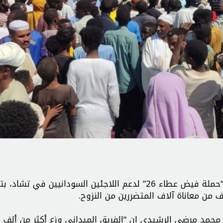
وتواصل جمعية التنمية الخيرية جهودها الإنسانية ضمن “حملة فيض عطاء 26” لدعم اللاجئين السودانيين في 
ف من معاناة آلاف المتضررين من النزوح.
محمد مرضي الرشيدي إن “الفريق الميداني وزع أكثر من ألف 