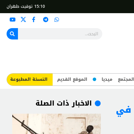
15:10
توقيت طهران
لمجتمع
ميديا
الموقع القديم
​النسخة المطبوعة
الاخبار ذات الصلة
 في