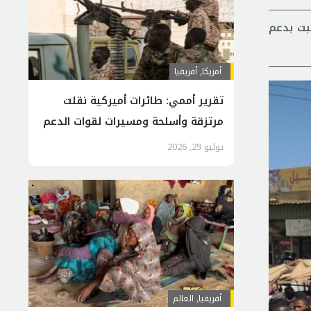
بت بدعم
أمريكا
,
أفريقيا
تقرير أممي: طائرات أميركية نقلت
مرتزقة وأسلحة ومسيرات لقوات الدعم
السريع في السودان
يوليو 29, 2026
أفريقيا
,
العالم