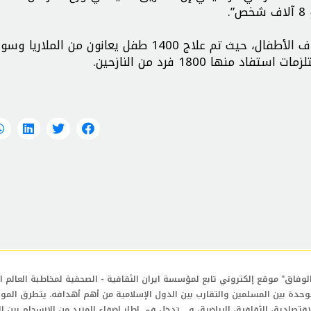
وفي الجانب الصحي، نظمت الجمعية مخيما طبيا استهدف الأطفال، حيث تم علاج 1400 طفل يعانون من الملاريا و
ها 1800 فرد من النازحين.
لوفاق" موقع إلكتروني تابع لمؤسسة ايران الثقافية - الصحفية لمخاطبة العالم ال
وحدة بين المسلمين والتقارب بين الدول الإسلامية من أهم أهدافه. يتطرق المو
إقتصادية، الثقافية، الرياضية، و... تدخل في إطار إضفاء المزيد من الإنسجام بين ا