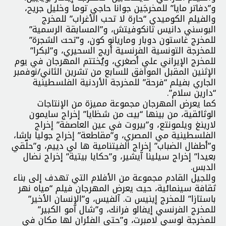
و”دفاتر مايا” للمخرجَين جوانا حاجي توما وخليل جريح،
والفيلم الكوميدي “حارة لا تحب الأغراب” للمخرج
البوسني دانيس تانكوفيتش، و”المسابقة الرسمية”
للمخرج غاستون دوبار وماريانو كون، و”تحت الشجرة”
للمخرجة التونسية الفرنسية أريج السحيري، و”لبكرا”
للمخرج الإيراني علي أصغري، ويُختتم المهرجان في يوم
الإثنين المقبل الموافق للسابع من تشرين الثاني/نوفمبر
الجاري بفيلم “فرحة” للمخرجة الأردنية الفلسطينية
“دارين سلام”.
كما يعرض المهرجان مجموعة مميزة من الإنتاجات
الوثائقية، من بينها “بيت من شظايا” إخراج سايمون
لارينغ ويلمونتع، و”بيروت في عين العاصفة” إخراج
الفلسطينية مي المصري، و”مقاطعة” إخراج جوليا باشا،
و”أطفال الضباب” إخراج الفيتنامية ها لي دييم، و”حلّقي
بعيدا” إخراج سيلينا آيشير، و”حكايا بيتية” إخراج نضال
الدبس.
وللجيل القادم مجموعة من الأفلام التي تهدف إلى بناء
ثقافة سينمائية، حيث يعرض المهرجان فيلم “مياه نهر
باستازا” للمخرج إينيس ت. آلفيس، و”الإنسان الأخير”
للمخرج الفرنسي إيفالو فرانك، و”شال آمو الكبير”
للمخرجة لوسي لامبرت، و”حتى الفئران لها مكان في