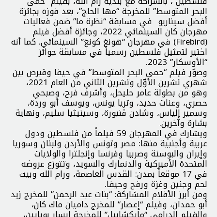
فلسطين”، بالشراكة مع بلدية رام الله، بفيلم “حمى
البحر المتوسط” للمخرجة “مها الحاج”، بعد فوزه بجائزة
أفضل سيناريو في مسابقة “نظرة ما” ضمن فعاليات
مهرجان كان السينمائي 2022، وجائزة أفضل فيلم
(Firebird) في مهرجان “هونغ كونغ” السينمائي. كما أنه
اختير لتمثيل فلسطين رسمياً في مسابقة جوائز
“الأوسكار” 2023.
وصوّر فيلم “حمى البحر المتوسط” في حيفا وقبرص بين
شهري تشرين الأوّل وتشرين الثاني من العام 2021،
وهو من بطولة عامر حليحل، وأشرف فرح، وصبحي
حصري، وعنات حديد، وثريا يونس، ويوسف أبو وردة،
وسمير إلياس، وشادن قنبورة، وسينيثيا سليم، ونهاية
بشارة وآخرين.
ويشارك في المهرجان 59 فيلماً من فلسطين ودول
عربية وأجنبية منها: مصر وتونس والأردن ولبنان وسوريا
وإيران والبوسنة وصربيا وفرنسا وإنجلترا والولايات
المتحدة الأميركية والدنمارك والسويد، وتتوزع عروضه
في 17 موقعاً بمدن: القدس العاصمة، ورام الله وبيت
لحم وجنين وغزة ورفح وحيفا.
ومن أبرز الأفلام المشاركة: “بنات عبد الرحمن” للمخرج زيد
أبو حمدان، وفيلم “إعصار” للمخرج داميان ماك كان،
والفيلم الدرامي “مايكشابيل” للمخرجة إيسار بويايين،