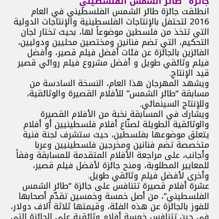
جائزة “طائر الشمس الفلسطيني”
انطلقت جائزة طائر الشمس الفلسطيني في العام
2016 لتحتفل بالإنتاجات الفلسطينية والإنتاجات الدولية
التي تتخذ من فلسطين موضوعاً لها، بحيث تختار لجان
التحكيم، التي تضم فنانين ومختصين محليين ودوليين،
الفائزين بالجائزة عن فئات أفضل فيلم قصير، وأفضل
فيلم وثائقي طويل و أفضل مشروع فيلم روائي قصير
قيد الإنتاج.
ويشهد المهرجان هذا العام، النسخة السادسة من
مسابقة “طائر الشمس” للأفلام القصيرة والوثائقية،
وللإنتاج السينمائي.
ويشارك في المسابقة نخبة من الأفلام القصيرة
والوثائقية الطويلة لصنّاع أفلام فلسطينيين أو أفلام
يتعلق موضوعها بفلسطين، حيث ستشرف لجنة فنية
متخصصة تضم فنانين ومخرجين فلسطينيين وعربا
وأجانب، على مراجعة الأفلام المتقدمة للمسابقة وفقاً
للمعايير المطلوبة، ومنح جائزة لأفضل فيلم قصير،
وأخرى لأفضل فيلم وثائقي طويل.
عشرة أفلام قصيرة تتنافس على جائزة “طائر الشمس
الفلسطيني”، من أصل خمسة وخمسين تقدّم أصحابها
للفوز بالجائزة عن هذه الفئة، وقيمتها ثلاثة آلاف دولار،
في حين تتنافس خمسة أفلام وثائقية على الجائزة التي