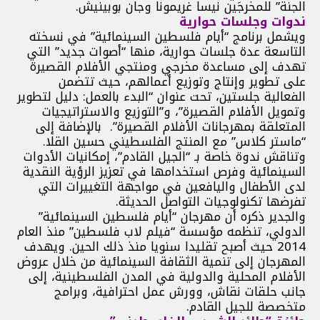
الجنة” للمخرجَين نيسا غريمونا وجان بوبينيش.
ندوات وجلسات حوارية
ويشمل برنامج “أيام فلسطين السينمائية” في نسخته
التاسعة عدة جلسات حوارية، منها “أصوات جديد” التي
تهدف إلى مساعدة مخرجي ومنتجي الأفلام القصيرة
على تطوير وإنتاج وتوزيع أعمالهم، حيث تتضمن
الفعالية جلستين، تحت عنوان “البدء بالعمل: دليل لتطوير
وتمويل الأفلام القصيرة”، و”التوزيع والاستراتيجيات
المتعلقة بمهرجانات الأفلام القصيرة”. بالإضافة إلى
“ماستر كلاس” مع المنتج الفلسطيني حسين القلا.
وتناقش ندوة خاصة بـ “الجيل القادم”، إمكانيات الأدوات
السينمائية وفرص استخدامها في تعزيز الرؤية النقدية
لدى الأطفال واليافعين في مواجهة التغييرات التي
تفرضها تكنولوجيات التواصل الحديثة.
والجدير ذكره أن مهرجان “أيام فلسطين السينمائية”
الدولي، تنظمه مؤسسة “فيلم لاب فلسطين” منذ العام
2014 حيث أصبح تقليدا سنويا منذ ذلك الحين. ويهدف
المهرجان إلى تنمية الثقافة السينمائية من خلال عروض
الأفلام المحلية والدولية في المدن الفلسطينية، إلى
جانب حلقات نقاش، وورش عمل احترافية، وبرامج
متخصصة للجيل القادم.