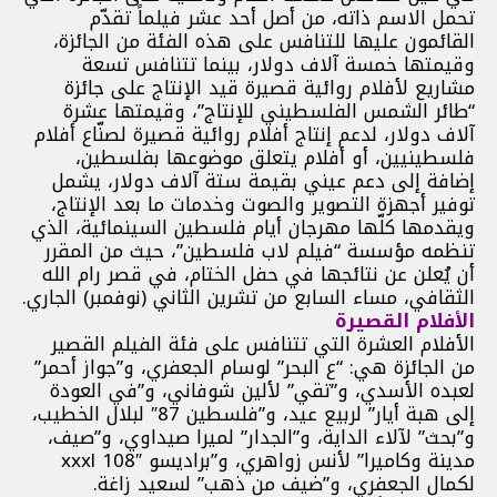
تحمل الاسم ذاته، من أصل أحد عشر فيلماً تقدّم
القائمون عليها للتنافس على هذه الفئة من الجائزة،
وقيمتها خمسة آلاف دولار، بينما تتنافس تسعة
مشاريع لأفلام روائية قصيرة قيد الإنتاج على جائزة
“طائر الشمس الفلسطيني للإنتاج”، وقيمتها عشرة
آلاف دولار، لدعم إنتاج أفلام روائية قصيرة لصنّاع أفلام
فلسطينيين، أو أفلام يتعلق موضوعها بفلسطين،
إضافة إلى دعم عيني بقيمة ستة آلاف دولار، يشمل
توفير أجهزة التصوير والصوت وخدمات ما بعد الإنتاج،
ويقدمها كلّها مهرجان أيام فلسطين السينمائية، الذي
تنظمه مؤسسة “فيلم لاب فلسطين”، حيث من المقرر
أن يُعلن عن نتائجها في حفل الختام، في قصر رام الله
الثقافي، مساء السابع من تشرين الثاني (نوفمبر) الجاري.
الأفلام القصيرة
الأفلام العشرة التي تتنافس على فئة الفيلم القصير
من الجائزة هي: “ع البحر” لوسام الجعفري، و”جواز أحمر”
لعبده الأسدي، و”تقي” لألين شوفاني، و”في العودة
إلى هبة أيار” لربيع عيد، و”فلسطين 87″ لبلال الخطيب،
و”بحث” لآلاء الداية، و”الجدار” لميرا صيداوي، و”صيف،
مدينة وكاميرا” لأنس زواهري، و”براديسو xxxl 108″
لكمال الجعفري، و”ضيف من ذهب” لسعيد زاغة.