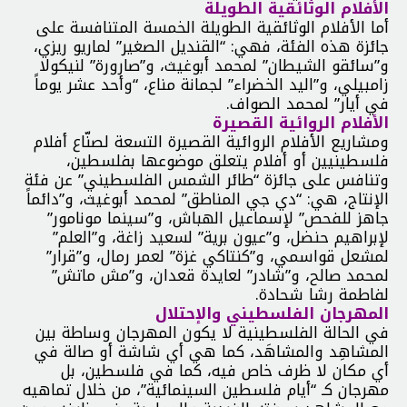
الأفلام الوثائقية الطويلة
أما الأفلام الوثائقية الطويلة الخمسة المتنافسة على
جائزة هذه الفئة، فهي: “القنديل الصغير” لماريو ريزي،
و”سائقو الشيطان” لمحمد أبوغيث، و”صارورة” لنيكولا
زامبيلي، و”اليد الخضراء” لجمانة مناع، “وأحد عشر يوماً
في أيار” لمحمد الصواف.
الأفلام الروائية القصيرة
ومشاريع الأفلام الروائية القصيرة التسعة لصنّاع أفلام
فلسطينيين أو أفلام يتعلق موضوعها بفلسطين،
وتنافس على جائزة “طائر الشمس الفلسطيني” عن فئة
الإنتاج، هي: “دي جي المناطق” لمحمد أبوغيث، و”دائماً
جاهز للفحص” لإسماعيل الهباش، و”سينما مونامور”
لإبراهيم حنضل، و”عيون برية” لسعيد زاغة، و”العلم”
لمشعل قواسمي، و”كنتاكي غزة” لعمر رمال، و”قرار”
لمحمد صالح، و”شادر” لعايدة قعدان، و”مش ماتش”
لفاطمة رشا شحادة.
المهرجان الفلسطيني والإحتلال
في الحالة الفلسطينية لا يكون المهرجان وساطة بين
المشاهِد والمشاهَد، كما هي أي شاشة أو صالة في
أي مكان لا ظرف خاص فيه، كما في فلسطين، بل
مهرجان كـ “أيام فلسطين السينمائية”، من خلال تماهيه