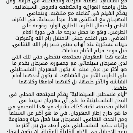
مع المشاهِد بصفته الفردية والجماعية، في ظرفه، ومن
خلال برامجه الموازية والمتعلقة بالعروض السينمائية،
يقدّم الفيلم في تفاعله مع متلقيه، ويتماهي
المهرجان مع المتلقي هذا، فرداً وجماعة، في الظرف
الخاص واحتمال الظرف الطارئ الوارد وقوعه على
الطرفين، وهو ما حصل بدرجة ما، في دورة العام
الماضي، حين اقتحم جيش الاحتلال رام الله وتمركزت
جيبات عسكرية عند أبواب مبنى قصر رام الله الثقافي،
قبل موعد فيلم الختام بساعات.
علاقة هذا المهرجان بمجتمعه تتخطى حتى تلك التي
لدى مهرجان سينمائي مع جمهوره، مهرجان يقدم ما
هو أكثر من عرض فيلم. لا يكون المهرجان الفلسطيني
على الطرف الآخر من المُشاهِد، لا يكون أحدهما أمام
الشاشة والآخر خلفها، بل كلاهما أمامها وكلاهما
خلفها.
“أيام فلسطين السينمائية” يقدّم لمجتمعه المحلي في
المدن الفلسطينية ما على أي مهرجان سينما في
العالم تقديمه، لكنه كذلك يشترك مع هذا المجتمع في
ما هو خارج إطار المهرجان، في ما هو أكبر من السينما
ومن الحدث الثقافي. المهرجان هنا فعلُ حياة ومقاومة
وإثبات حضور للفلسطيني على أرضه. من بين أكثر ما
يزعج الاحتلال في الأيام القليلة المقبلة، لن يكون انعقاد