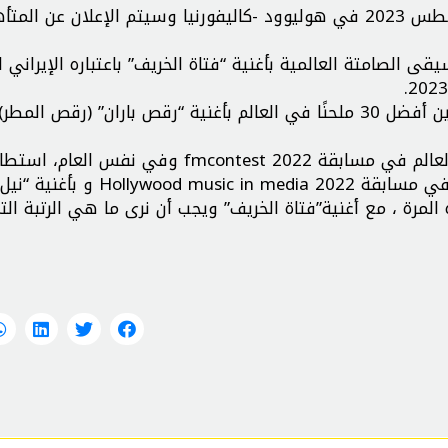
وسيعقد حدث HIMAwards الصيف المقبل في 17 أغسطس 2023 في هوليوود -كاليفورنيا وسيتم الإعلان عن ا
ى الصامتة العالمية بأغنية “فتاة الخريف” باعتباره الإيراني ا
واستطاع هذا الملحن والموسيقي أيضًا ، أن يكون من بين أفضل 30 ملحنًا في العالم بأغنية “رقص باران” (رقص 
في عام 2022 ، كان أزدري من بين أفضل 30 ملحنًا في العالم في مسابقة fmcontest 2022 وفي نفس ا
لمرة ، مع أغنية”فتاة الخريف” ويجب أن نرى ما هي الرتبة الت