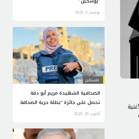
“بوشكين”
نوفمبر 5, 2025
فلسطين
الصحافية الشهيدة مريم أبو دقة
تحصل على جائزة “بطلة حرية الصحافة
نتهي 21مارس 2023) و بهذه الأغنية
العالمية”
أكتوبر 25, 2025