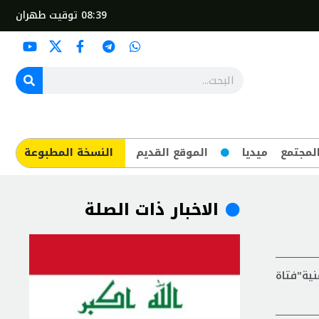
08:39
توقيت طهران
لمجتمع
ميديا
الموقع القديم
​النسخة المطبوعة
الاخبار ذات الصلة
 الصامتة في مسابقة HIMAwards العالمية بأغنية"فتاة