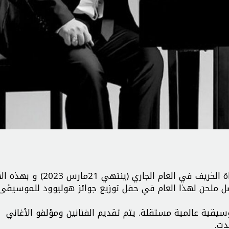
ونشر محمد رضا أزدري ملحن وموسيقي إيراني أغنية فتاة الخريف في العام الجاري (ي
ضل ملحن لهذا العام في حفل توزيع جوائز هوليوود للموسيقى
ية عالمية مستقلة. يتم تقديم الفنانين ومؤلفو الأغاني
دث.