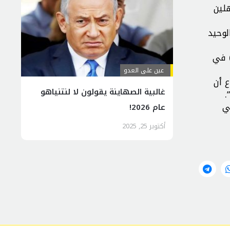
لمتأهلين
لوحيد
المطر) في
عين على العدو
لعام، استطاع أن
غالبية الصهاينة يقولون لا لنتنياهو
ي
عام 2026!
أكتوبر 25, 2025