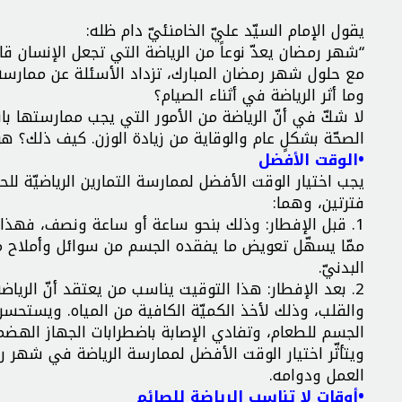
يقول الإمام السيّد عليّ الخامنئيّ دام ظله:
“شهر رمضان يعدّ نوعاً من الرياضة التي تجعل الإنسان قادر
مع حلول شهر رمضان المبارك، تزداد الأسئلة عن ممارسة 
وما أثر الرياضة في أثناء الصيام؟
لا شكّ في أنّ الرياضة من الأمور التي يجب ممارستها ب
الصحّة بشكلٍ عام والوقاية من زيادة الوزن. كيف ذلك؟ ه
•الوقت الأفضل
يجب اختيار الوقت الأفضل لممارسة التمارين الرياضيّة 
فترتين، وهما:
1. قبل الإفطار: وذلك بنحو ساعة أو ساعة ونصف، فهذا 
ممّا يسهّل تعويض ما يفقده الجسم من سوائل وأملاح مع
البدنيّ.
2. بعد الإفطار: هذا التوقيت يناسب من يعتقد أنّ الريا
والقلب، وذلك لأخذ الكميّة الكافية من المياه. ويستحس
الجسم للطعام، وتفادي الإصابة باضطرابات الجهاز الهضم
ويتأثّر اختيار الوقت الأفضل لممارسة الرياضة في شهر ر
العمل ودوامه.
•أوقات لا تناسب الرياضة للصائم