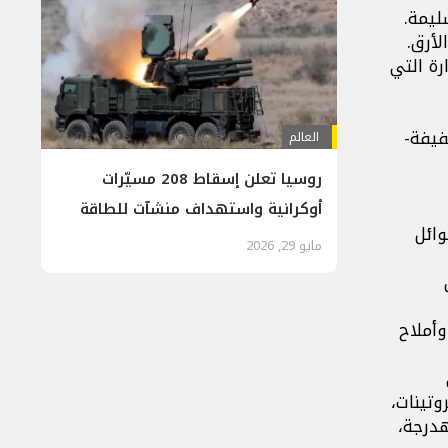
رة التي
فيفة-
العالم
روسيا تعلن إسقاط 208 مسيّرات
أوكرانية واستهداف منشآت للطاقة
وائل
مايو 29, 2026
وأملاح
وتينات،
هدرجة،