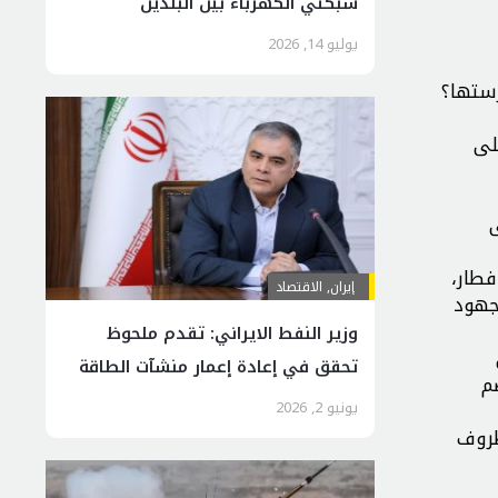
شبكتي الكهرباء بين البلدين
يوليو 14, 2026
رستها؟
لى
فطار،
إيران
,
الاقتصاد
جهود
وزير النفط الايراني: تقدم ملحوظ
تحقق في إعادة إعمار منشآت الطاقة
م
يونيو 2, 2026
ظروف