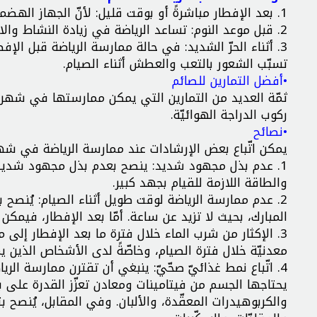
1. بعد الإفطار مباشرةً أو بوقت قليل: لأنّ الجهاز الهضميّ يعمل في هذا الوقت، وقد تعيق الرياضة عملية الهضم السليمة.
2. قبل موعد النوم: تساعد الرياضة في زيادة النشاط والانتباه، لذلك، فإنّ ممارستها قبل النوم مباشرةً يمكن أن تسبّب الأرق.
3. أثناء الحرّ الشديد: في حالة ممارسة الرياضة قبل الإ
تسبّب الشعور بالتعب والعطش أثناء الصيام.
•أفضل التمارين للصائم
ثمّة العديد من التمارين التي يمكن ممارستها في شهر رم
ركوب الدراجة الهوائيّة.
•نصائح
يمكن اتّباع بعض الإرشادات عند ممارسة الرياضة في شه
1. عدم بذل مجهود شديد: ينصح بعدم بذل مجهود شديد خ
والطاقة اللازمة للقيام بجهد كبير.
2. عدم ممارسة الرياضة لوقت طويل أثناء الصيام: يُنص
المبارك، بحيث لا تزيد عن ساعة. أمّا بعد الإفطار، فيمكن 
3. الإكثار من شرب الماء خلال فترة ما بعد الإفطار إل
معدنيّة خلال فترة الصيام، وخاصّةً لدى الأشخاص الذين 
4. اتّباع نمط غذائيّ صحّيّ: ينبغي أن تقترن ممارسة الريا
يحتاجها الجسم من فيتامينات ومعادن تعزّز القدرة على بذل
والكربوهيدرات المعقّدة، والألبان. وفي المقابل، يُنصح ب