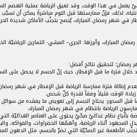
فطار في شهر رمضان المبارك، يُنصح بتجنّب الأماكن شديدة الحرا
ضان المبارك، وأبرزها: الجري– المشي- التمارين الرياضيّة الخ
ر رمضان؛ لتحقيق نتائج أفضل:
لال فترة ما قبل الإفطار، حيث إنّ الجسم لا يحصل على الس
ح بعدم إطالة فترة ممارسة الرياضة قبل الإفطار في شهر رمضان
زيادة الوقت قليلاً وفقاً لقدرة كلّ شخص.
ى ما قبل السحور: يحتاج الجسم إلى تعويض ما يفقده من سوائل 
يمارسون الرياضة بانتظام في شهر رمضان المبارك.
ضة باتّباع نظام غذائيّ صحّيّ يحتوي على العناصر الغذائيّة التي
 المجهود أثناء الرياضة، وأهمّها الخضراوات، والفواكه، والبر
تجنّب الأطعمة غير الصحّيّة التي تضرّ بالجسم، مثل الدهون الم