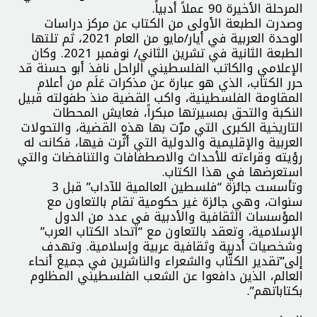
المرحلة الأخيرة 90 عملاً أدبياً.
وصدرت الطبعة الأولى من الكتاب عن مركز دراسات
الوحدة العربية في أيار/مايو من العام 2021، ثم تلتها
الطبعة الثانية في تشرين الثاني/ نوفمبر 2021. وكان
الإعلامي والكاتب الفلسطيني الراحل نافذ أبو حسنة قد
حرر الكتاب، الذي هو عبارة عن مذكرات عَلَم من أعلام
المقاومة الفلسطينية، واكب القضية منذ طفولته قبيل
النكبة والتحق بمسيرتها مبكراً، فعايش المحطات
التاريخية الكبرى التي مرّت بها هذه القضية، والتحولات
العربية والإقليمية والدولية التي أثّرت فيها، فكانت له
رؤيته وقراءته للأحداث والاصطفافات والتنافضات والتي
استعرضها في هذا الكتاب.
وتأسست جائزة “فلسطين العالمية للآداب” قبل 3
سنوات، وهي جائزة غير حكومية تقام بالتعاون مع
المؤسسات الثقافية والأدبية في عدد من الدول
الإسلامية، وتعقد بالتعاون مع “اتحاد الكتاب العرب”
وشخصيات أدبية وثقافية عربية وإسلامية. وتهدف
إلى”تقدير الكتّاب والشعراء والناشرين في جميع أنحاء
العالم، الذين دافعوا عن الشعب الفلسطيني المظلوم
بكتاباتهم”.