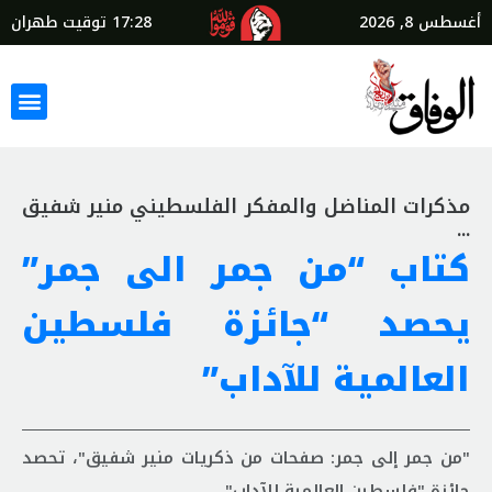
أغسطس 8, 2026
17:28
توقيت طهران
مذكرات المناضل والمفكر الفلسطيني منير شفيق
...
كتاب “من جمر الى جمر”
يحصد “جائزة فلسطين
العالمية للآداب”
"من جمر إلى جمر: صفحات من ذكريات منير شفيق"، تحصد
جائزة "فلسطين العالمية للآداب".