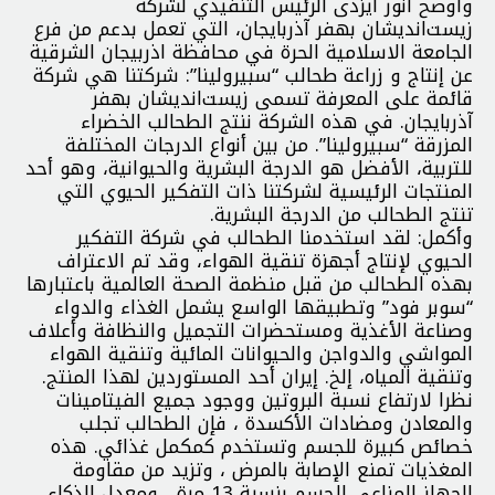
وأوضح انور ایزدی الرئيس التنفيذي لشركة
زیست‌اندیشان بهفر آذربایجان، التي تعمل بدعم من فرع
الجامعة الاسلامية الحرة في محافظة اذربيجان الشرقية
عن إنتاج و زراعة طحالب “سبيرولينا”: شركتنا هي شركة
قائمة على المعرفة تسمى زیست‌اندیشان بهفر
آذربایجان. في هذه الشركة ننتج الطحالب الخضراء
المزرقة “سبيرولينا”. من بين أنواع الدرجات المختلفة
للتربية، الأفضل هو الدرجة البشرية والحيوانية، وهو أحد
المنتجات الرئيسية لشركتنا ذات التفكير الحيوي التي
تنتج الطحالب من الدرجة البشرية.
وأكمل: لقد استخدمنا الطحالب في شركة التفكير
الحيوي لإنتاج أجهزة تنقية الهواء، وقد تم الاعتراف
بهذه الطحالب من قبل منظمة الصحة العالمية باعتبارها
“سوبر فود” وتطبيقها الواسع يشمل الغذاء والدواء
وصناعة الأغذية ومستحضرات التجميل والنظافة وأعلاف
المواشي والدواجن والحيوانات المائية وتنقية الهواء
وتنقية المياه، إلخ. إيران أحد المستوردين لهذا المنتج.
نظرا لارتفاع نسبة البروتين ووجود جميع الفيتامينات
والمعادن ومضادات الأكسدة ، فإن الطحالب تجلب
خصائص كبيرة للجسم وتستخدم كمكمل غذائي. هذه
المغذيات تمنع الإصابة بالمرض ، وتزيد من مقاومة
الجهاز المناعي للجسم بنسبة 13 مرة ، ومعدل الذكاء