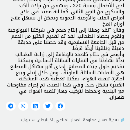
لدى الأطفال بنسبة 20٪ ، وتشفي من نزلات الكبد
والسكري من النوع الثاني. كما أنه مفيد في علاج
أمراض القلب والأوعية الدموية ويمكن أن يسهل علاج
أورام المخ.
وقال: “لقد وصلنا إلى إنتاج ضخم في شركتنا البيولوجية
ونقوم بحصاد الطحالب. لقد تم تقديم الكثير من الدعم
من قبل الجامعة الاسلامية وقد حصلنا على حديقة
دفيئة وتلقينا أيضًا قرضًا.
وأوضح في ختام كلامه: بالإضافة إلى زراعة الطحالب
بدأنا نشاطنا في النفايات السائلة الصناعية ويمكننا
تقديم حلول جيدة للمصانع. إحدى أكبر مشاكل المصانع
هي النفايات السائلة الملوثة ، ومن خلال إنتاج وبيع
أجهزة تنقية الهواء، يمكننا تغطية هذه المشكلة
الكبيرة بشكل جيد. وفي هذا الصدد، تم إجراء مفاوضات
مع البلدية ونخطط لتركيب جهاز تنقية الهواء في
طهران.
تقوية جهاز
,
مقاومة الجهاز المناعي
,
آذربایجان
,
سبيرولينا