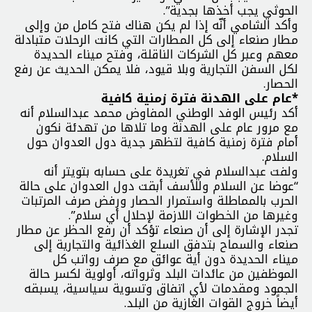
الحوثي يجب أخذها بجدية”.
وأكد الشامي أنّه ‏إذا لم يكن هناك فتح كامل من وإلى
مطار صنعاء إلى كل المطارات التي كانت الرحلات متبادلة
معهم وعبر كل الشركات الناقلة، وفتح ميناء الحديدة
لكل السفن التجارية وبلا قيود، فلا يمكن الحديث عن رفع
الحصار.
*عام على الهدنة فترة زمنية كافية
أكد رئيس الوفد الوطني المفاوض محمد عبدالسلام أنه
مع مرور عام على الهدنة وما تلاها من تهدئة نكون
أمام فترة زمنية كافية لتظهر جدية دول العدوان حول
السلام.
ولفت عبدالسلام في تغريدة على حسابه بتويتر أنه
“عوضا عن السلام وللأسف أبقت دول العدوان على حالة
الحرب بالمماطلة واستمرار الحصار ورفض صرف المرتبات
وغيرها من الخطوات اللازمة لإحلال أي سلام”.
تجدر الإشارة إلى أن صنعاء تؤكد أن رفع الحظر عن مطار
صنعاء والسماح بتدفق السلع الغذائية والتجارية إلى
ميناء الحديدة دون أية عوائق مع صرف رواتب كل
الموظفين من عائدات البلد وثرواته، أولوية لكسر حالة
الجمود ومقدمات لأي اتفاق وتسوية سياسية، يسبقه
أيضاً خروج القوات الغازية من البلد.