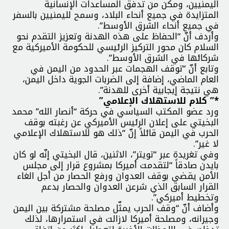
اليمنيين، ومكّن من تدفق المساعدات الإنسانية
المتزايدة في جميع أنحاء البلاد، وسمح لليمنيين بالسفر
في جميع أنحاء الشرق الأوسط”.
وأردف أنّ “الحفاظ على هذه الهدنة وتعزيز التقدم نحو
السلام كان محور التركيز الرئيسي للحكومة الأميركية مع
شركائها في الشرق الأوسط”.
وتابع أنّ “توقف الهجمات عبر الحدود من اليمن في
العام الماضي، إضافة إلى الضربات الجوية داخل اليمن،
هي نتيجة إيجابية أخرى للهدنة”.
*” كلام للاستهلاك الإعلامي”
ورد عضو المكتب السياسي في حركة “أنصار الله” محمد
البخيتي على إعلان الرئيس الأميركي عن رغبته بوقف
الحرب في اليمن قائلاً إنّ “ذلك هو للاستهلاك الإعلامي
لا غير”.
وفي تغريدة عبر “تويتر”، الاثنين، قال البخيتي إنّه لو كان
بايدن صادقاً “لتقدمت أميركا بمشروع قرار إلى مجلس
الأمن يقضي بوقف العدوان ورفع الحصار من أجل الغاء
القرار السابق الذي شرعن العدوان والحصار بدعم
وتخطيط أميركي”.
وأضاف أنّ “وقف الحرب يمثّل مصلحة مشتركة بين اليمن
وجيرانه، ومصلحة أميركا لازالت في استمرارها، لذلك