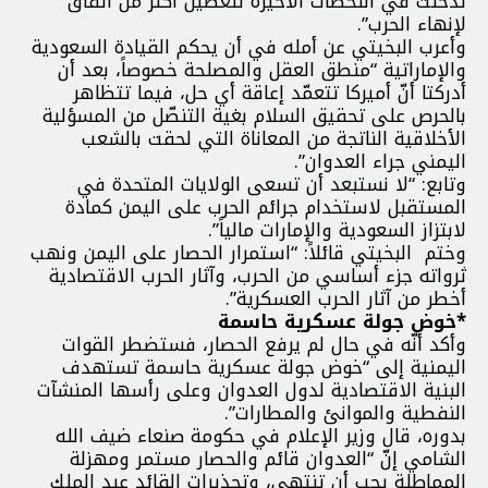
تدخلت في اللحظات الأخيرة لتعطيل اكثر من اتفاق
لإنهاء الحرب”.
وأعرب البخيتي عن أمله في أن يحكم القيادة السعودية
والإماراتية “منطق العقل والمصلحة خصوصاً، بعد أن
أدركتا أنّ أميركا تتعمّد إعاقة أي حل، فيما تتظاهر
بالحرص على تحقيق السلام بغية التنصّل من المسؤلية
الأخلاقية الناتجة من المعاناة التي لحقت بالشعب
اليمني جراء العدوان”.
وتابع: “لا نستبعد أن تسعى الولايات المتحدة في
المستقبل لاستخدام جرائم الحرب على اليمن كمادة
لابتزاز السعودية والإمارات مالياً”.
وختم البخيتي قائلاً: “استمرار الحصار على اليمن ونهب
ثرواته جزء أساسي من الحرب، وآثار الحرب الاقتصادية
أخطر من آثار الحرب العسكرية”.
*خوض جولة عسكرية حاسمة
وأكد أنّه في حال لم يرفع الحصار، فستضطر القوات
اليمنية إلى “خوض جولة عسكرية حاسمة تستهدف
البنية الاقتصادية لدول العدوان وعلى رأسها المنشآت
النفطية والموانئ والمطارات”.
بدوره، قال وزير الإعلام في حكومة صنعاء ضيف الله
الشامي إنّ “العدوان قائم والحصار مستمر ومهزلة
المماطلة يجب أن تنتهي، وتحذيرات القائد عبد الملك