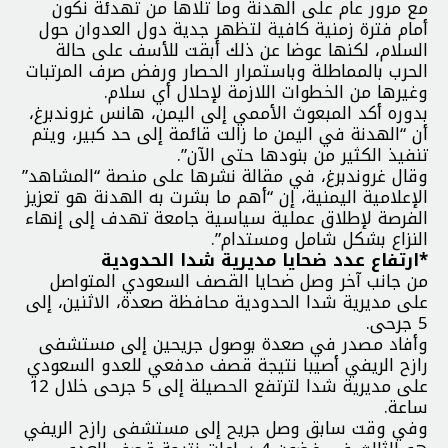
مع مرور عام على الهدنة وما تلاها من تهدئة نكون
أمام فترة زمنية كافية لتظهر جدية دول العدوان حول
السلام، لكنها عوضا عن ذلك أبقت للأسف على حالة
الحرب بالمماطلة وباستمرار الحصار ورفض صرف المرتبات
وغيرها من الخطوات اللازمة لإحلال أي سلام.
بدوره أكد المبعوث الأممي إلى اليمن، هانس غروندبرغ،
أن “الهدنة في اليمن ما زالت قائمة إلى حد كبير، ويتم
تنفيذ الكثير من بنودها حتى الآن”.
وقال غروندبرغ، في مقالة نشرها على منصة “المشاهد”
الإعلامية اليمنية، إن “أهم ما بشرت به الهدنة هو تعزيز
الفرصة لإطلاق عملية سياسية جامعة تهدف إلى إنهاء
النزاع بشكل شامل ومستدام”.
*ارتفاع عدد ضحايا مديرية شدا الحدودية
من جانب آخر وصل ضحايا القصف السعودي المتواصل
على مديرية شدا الحدودية محافظة صعدة، الاثنين، إلى
5 جرحى.
وأفاد مصدر في صعدة بوصول جريحين إلى مستشفى
رازح الريفي أصيبا نتيجة قصف مدفعي للعدو السعودي
على مديرية شدا لترتفع الحصيلة إلى 5 جرحى خلال 12
ساعة.
وفي وقت سابق وصل جريح إلى مستشفى رازح الريفي