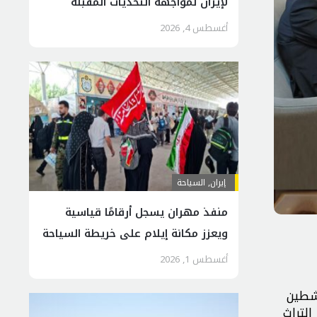
لإيران لمواجهة التحديات المقبلة
أغسطس 4, 2026
إيران
,
السياحة
منفذ مهران يسجل أرقامًا قياسية
ويعزز مكانة إيلام على خريطة السياحة
الدينية
أغسطس 1, 2026
اشطين
التراث