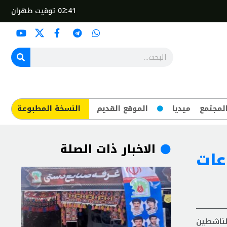
02:41
توقيت طهران
لمجتمع
ميديا
الموقع القديم
​النسخة المطبوعة
الاخبار ذات الصلة
عات
لناشطين