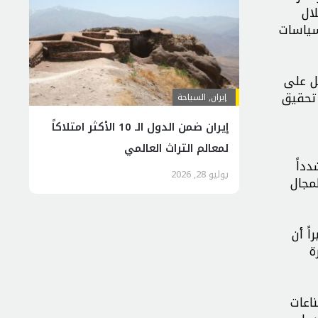
ال
سياسات
ل على
 تحقيق
إيران
,
السياحة
إيران ضمن الدول الـ 10 الأكثر امتلاكاً
لمعالم التراث العالمي
داً
يوليو 28, 2026
لمجال
ً أن
ة
اعات