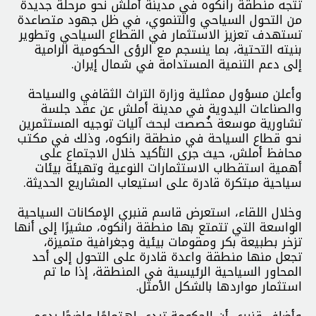
تتجه منطقة رانكوه في مدينة أملش نحو مرحلة جديدة
من التحول السياحي والتنموي، في ظل جهود متصاعدة
تستهدف تعزيز الاستثمار في القطاع السياحي وتطوير
بنيته التحتية، بما ينسجم مع الرؤى الحكومية الرامية
إلى دعم التنمية المستدامة في شمال إيران.
وأعلن مسؤول ممثلية وزارة التراث الثقافي والسياحة
والصناعات اليدوية في مدينة أملش عن عقد جلسة
تشاورية موسعة خُصصت لبحث آليات توجيه المستثمرين
نحو قطاع السياحة في منطقة رانكوه، وذلك في مكتب
محافظ أملش، حيث جرى التأكيد خلال الاجتماع على
أهمية استقطاب الاستثمارات النوعية وتهيئة بيئات
سياحية مبتكرة قادرة على استيعاب المشاريع الحديثة.
وخلال اللقاء، استعرض قاسم قنبري الإمكانات السياحية
الواسعة التي تتمتع بها منطقة رانكوه، مشيرًا إلى أنها
تزخر بطبيعة بكر ومقومات بيئية وجغرافية متميزة،
تجعل منها منطقة واعدة قادرة على التحول إلى أحد
المحاور السياحية الرئيسية في المنطقة، إذا ما تم
استثمار مواردها بالشكل الأمثل.
وأضاف قنبري أن الحكومة تبدي اهتمامًا واضحًا بدعم