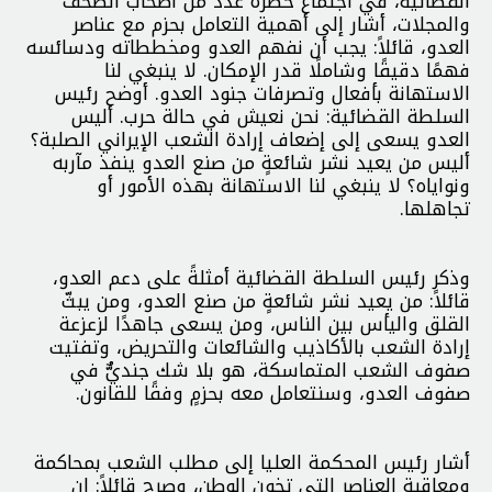
القضائية، في اجتماع حضره عدد من أصحاب الصحف
والمجلات، أشار إلى أهمية التعامل بحزم مع عناصر
العدو، قائلاً: يجب أن نفهم العدو ومخططاته ودسائسه
فهمًا دقيقًا وشاملًا قدر الإمكان. لا ينبغي لنا
الاستهانة بأفعال وتصرفات جنود العدو. أوضح رئيس
السلطة القضائية: نحن نعيش في حالة حرب. أليس
العدو يسعى إلى إضعاف إرادة الشعب الإيراني الصلبة؟
أليس من يعيد نشر شائعةٍ من صنع العدو ينفذ مآربه
ونواياه؟ لا ينبغي لنا الاستهانة بهذه الأمور أو
تجاهلها.
وذكر رئيس السلطة القضائية أمثلةً على دعم العدو،
قائلاً: من يعيد نشر شائعةٍ من صنع العدو، ومن يبثّ
القلق واليأس بين الناس، ومن يسعى جاهدًا لزعزعة
إرادة الشعب بالأكاذيب والشائعات والتحريض، وتفتيت
صفوف الشعب المتماسكة، هو بلا شك جنديٌّ في
صفوف العدو، وسنتعامل معه بحزمٍ وفقًا للقانون.
أشار رئيس المحكمة العليا إلى مطلب الشعب بمحاكمة
ومعاقبة العناصر التي تخون الوطن، وصرح قائلاً: إن