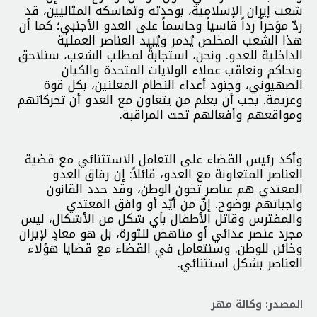
شعب إيران الإسلامية، بوحدته وتماسكه المثاليين، قد
ردّ مؤخراً رداً قاسياً وحاسماً على العدو الأجنبي؛ كما أن
هذا الشعب المخلص يُدمر ويُبيد العناصر العملية
الداخلية للعدو. ونحن، استجابةً لمطلب الشعب، سنلاحق
ونحاكم ونعاقب عملاء الولايات المتحدة والكيان
الصهيوني، وجنود أعداء النظام المعلنين، بكل قوة
وعزيمة. يجب أن يعلم من يتعاون مع العدو أن تحركاتهم
ومواقعهم وأفعالهم تحت المراقبة.
وأكد رئيس القضاء على التعامل الاستثنائي مع قضية
العناصر المتعاونة مع العدو، قائلاً: إن رفاق العدو
المعتدي هم عناصر تخون الوطن، وقد حدد القانون
واجباتهم بوضوح. إنّ من أيّد أو وافق المعتدي
والمفترس وقاتل الأطفال بأي شكل من الأشكال، ليس
مجرد عنصر عدائي أو مناهض للثورة، بل هو معادٍ لإيران
وخائن للوطن. وسنتعامل في القضاء مع قضايا هؤلاء
العناصر بشكل استثنائي.
المصدر: وكالة مهر