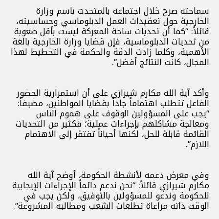
سماحته صرح خلال اجتماعه بالمتحدث باسم وزارة
الخارجية حول تعقيدات العمل الدبلوماسي وحساسيته،
قائلاً: “كما أن تحديات ساحة المعركة ليست بأقل صعوبة
من تحديات الدبلوماسية، فإن قضايا وزارة الخارجية بالغة
الأهمية، وكلما زادت الدقة والحكمة في التخطيط لهذا
المجال، كانت النتائج أفضل”.
وأكد آية الله مكارم شيرازي على أن استمرارية الحضور
الفاعل تتطلب اهتماماً جاداً بقضايا المواطنين، مضيفاً:
“يجب على المسؤولين الوقوف على هموم الناس
ومعالجة مشاكلهم بإجراءات عملية؛ فكثير من التحديات
القائمة قابلة للحل، لكنها أحياناً تفتقر إلى الاهتمام
اللازم”.
وفي معرض دعمه لأنشطة الحكومة، أوضح آية الله
مكارم شيرازي قائلاً: “نحن ندعم دائماً الإجراءات الإيجابية
للحكومة وندعو للمسؤولين بالتوفيق، ولكن يجب في
الوقت ذاته مراعاة تطلعات الشعب ومطالبه المشروعة”.