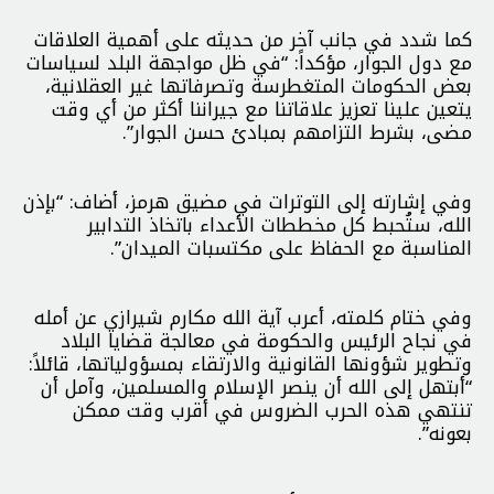
كما شدد في جانب آخر من حديثه على أهمية العلاقات
مع دول الجوار، مؤكداً: “في ظل مواجهة البلد لسياسات
بعض الحكومات المتغطرسة وتصرفاتها غير العقلانية،
يتعين علينا تعزيز علاقاتنا مع جيراننا أكثر من أي وقت
مضى، بشرط التزامهم بمبادئ حسن الجوار”.
وفي إشارته إلى التوترات في مضيق هرمز، أضاف: “بإذن
الله، ستُحبط كل مخططات الأعداء باتخاذ التدابير
المناسبة مع الحفاظ على مكتسبات الميدان”.
وفي ختام كلمته، أعرب آية الله مكارم شيرازي عن أمله
في نجاح الرئيس والحكومة في معالجة قضايا البلاد
وتطوير شؤونها القانونية والارتقاء بمسؤولياتها، قائلاً:
“أبتهل إلى الله أن ينصر الإسلام والمسلمين، وآمل أن
تنتهي هذه الحرب الضروس في أقرب وقت ممكن
بعونه”.