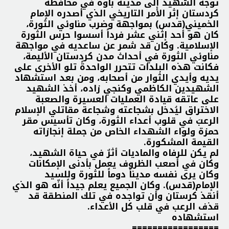
توجه الشهيد إلى مدينة باوه في محافظة
كردستان إثر الأمر التاريخي الذي أصدره الإمام
الخميني(قدس) بمواجهة وضرب مناوئي الثورة،
كان هو أحد إثني عشر فرداً أسسوا حرس الثورة
الإسلامية.
وكان قد شمر عن ساعديه في مواجهة
مناوئي الثورة في أحداث مدن كردستان الأليمة،
فكانت هذه البلدات تتحرر الواحدةً تلو الأخرى على
يديه وأيدي الثوار من أصحابه، ومن بعد استشهاد
الشهيدين الكاظمي وكنجي زاده، أخذ الشهيد
على عاتقه قيادة العمليات العسيرة والصعبة
الاختراق
ليُدخل بشجاعته وشجاعة مقاتلي الإسلام
الرعبَ في قلوب أعداء الثورة، وكان تأسيس مقر
حمزة ولواء الشهداء الخاص من جملة إنجازاته
القيمة المشكورة.
لم يكن للرفاه والماديات أثرٌ في حياة الشهيد،
وكان في أصعب الظروف يعمل بأدنى الإمكانات
وكان يرى نفسه مديناً دوماً للثورة وللسيد
الإمام(قدس). وكان الجميع يعلم جيداً أنّه هو الذي
أنقذ كرستان وأن تواجده في تلك المنطقة قد
قذف الرعب في قلب كل الأعداء.
استشهاده
=================