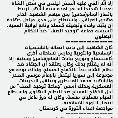
إلا أنّه أُلقي عليه القبض ليلقى في سجن الشاه
تعذيباً شديداً استمر لمدة ستة أشهر.
ارتبط
بأنصار الإمام(قدس) بمن فيهم الشهيد الحاج
مهدي العراقي، واستطاع على مدى مراحل جهادة
أن يثبت ولاءه وتبعيته كمقلد وتابع لولاية الفقيه.
تأسيسه جماعة “توحيد الصف” ضد النظام
البهلوي
==================
كان الشهيد إلى جانب اتصاله بالشخصيات
الإسلامية والثورية يمارس نشاطات أخرى
كاستنساخ وتوزيع بيانات الإمام(قدس) وخطبه، إلا
أنّه لم يقتنع بذلك وكان يعتقد أن الجهاد ضد
نظام الشاه يبدأ بالكفاح المسلح، ولذلك توجه مع
مجموعة إلى سوريا ليتصل بالإمام موسى الصدر
والشهيد محمد المنتظري ويتلقى التدريبات
العسكرية.وبذلك أسس “جماعة توحيد الصف” من
أجل الكفاح المسلح ضد النظام البهلوي واستطاع
القيام بعملياتٍ مهمة، وكان له دورٌ فاعل في
انتصار الثورة الإسلامية.
مواجهة أعداء الثورة في كردستان
==================