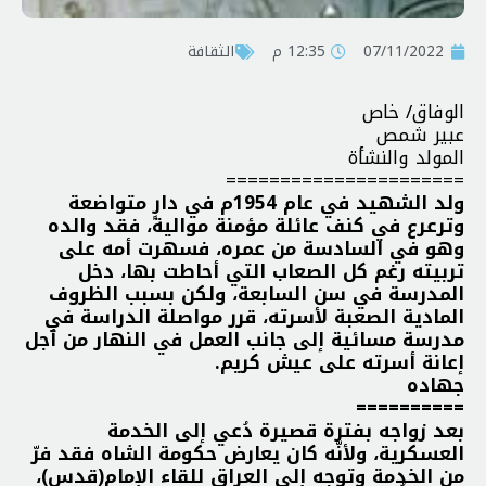
07/11/2022
12:35 م
الثقافة
الوفاق/ خاص
عبير شمص
المولد والنشأة
======================
ولد الشهيد في عام 1954م في دارٍ متواضعة
وترعرع في كنف عائلة مؤمنة موالية، فقد والده
وهو في السادسة من عمره، فسهرت أمه على
تربيته رغم كل الصعاب التي أحاطت بها، دخل
المدرسة في سن السابعة، ولكن بسبب الظروف
المادية الصعبة لأسرته، قرر مواصلة الدراسة في
مدرسة مسائية إلى جانب العمل في النهار من أجل
إعانة أسرته على عيش كريم.
جهاده
==========
بعد زواجه بفترة قصيرة دُعي إلى الخدمة
العسكرية، ولأنّه كان يعارض حكومة الشاه فقد فرّ
من الخدمة وتوجه إلى العراق للقاء الإمام(قدس)،