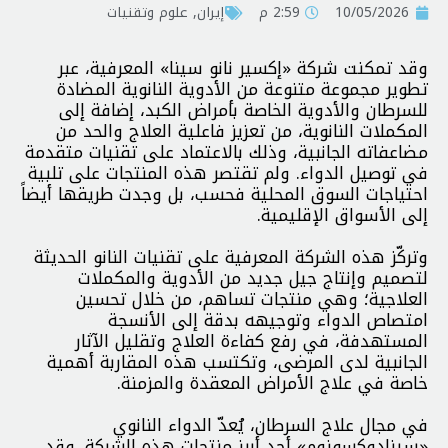
10/05/2026
2:59 م
إيران
,
علوم وتقنيات
وقد تمكنت شركة «إكسير نانو سينا» المعرفية، عبر
تطوير مجموعة متنوعة من الأدوية النانوية المضادة
للسرطان والأدوية الخاصة بأمراض الكبد، إضافة إلى
المكملات النانوية، من تعزيز فاعلية العلاج والحد من
مضاعفاته الجانبية، وذلك بالاعتماد على تقنيات متقدمة
في توصيل الدواء. ولم تقتصر هذه المنتجات على تلبية
احتياجات السوق المحلية فحسب، بل وجدت طريقها أيضاً
إلى الأسواق الإقليمية.
وتركّز هذه الشركة المعرفية على تقنيات النانو الحديثة
لتصميم وإنتاج جيل جديد من الأدوية والمكملات
العلاجية؛ وهي منتجات تساهم، من خلال تحسين
امتصاص الدواء وتوجيهه بدقة إلى الأنسجة
المستهدفة، في رفع كفاءة العلاج وتقليل الآثار
الجانبية لدى المرضى، وتكتسب هذه المقاربة أهمية
خاصة في علاج الأمراض المعقدة والمزمنة.
في مجال علاج السرطان، يُعدّ الدواء النانوي
«سينادوكسوزوم» أحد أبرز منتجات هذه الشركة. وقد