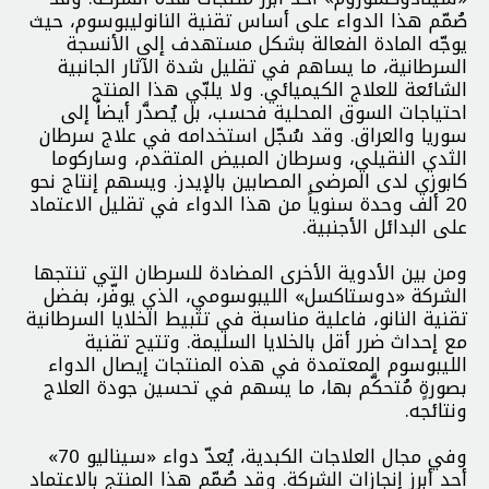
صُمّم هذا الدواء على أساس تقنية النانوليبوسوم، حيث
يوجّه المادة الفعالة بشكل مستهدف إلى الأنسجة
السرطانية، ما يساهم في تقليل شدة الآثار الجانبية
الشائعة للعلاج الكيميائي. ولا يلبّي هذا المنتج
احتياجات السوق المحلية فحسب، بل يُصدَّر أيضاً إلى
سوريا والعراق. وقد سُجّل استخدامه في علاج سرطان
الثدي النقيلي، وسرطان المبيض المتقدم، وساركوما
كابوزي لدى المرضى المصابين بالإيدز. ويسهم إنتاج نحو
20 ألف وحدة سنوياً من هذا الدواء في تقليل الاعتماد
على البدائل الأجنبية.
ومن بين الأدوية الأخرى المضادة للسرطان التي تنتجها
الشركة «دوستاکسل» الليبوسومي، الذي يوفّر، بفضل
تقنية النانو، فاعلية مناسبة في تثبيط الخلايا السرطانية
مع إحداث ضرر أقل بالخلايا السليمة. وتتيح تقنية
الليبوسوم المعتمدة في هذه المنتجات إيصال الدواء
بصورةٍ مُتحكَّم بها، ما يسهم في تحسين جودة العلاج
ونتائجه.
وفي مجال العلاجات الكبدية، يُعدّ دواء «سيناليو 70»
أحد أبرز إنجازات الشركة. وقد صُمّم هذا المنتج بالاعتماد