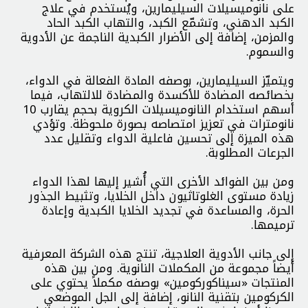
على نانوميسيلات السيليمارين، ويُستخدم في علاج
الكبد الدهني، وتشمّع الكبد، والتهاب الكبد الحاد
والمزمن، إضافة إلى الأضرار الكبدية الناجمة عن الأدوية
والسموم.
ويتميّز السيليمارين، بوصفه المادة الفعالة في الدواء،
بخصائصه المضادة للأكسدة والمضادة للالتهاب، فيما
أسهم استخدام النانوميسيلات الكروية بحجم يقارب 10
نانومترات في تعزيز امتصاصه بصورة ملحوظة. وتؤدي
هذه الميزة إلى تحسين فاعلية الدواء وتقليل عدد
الجرعات المطلوبة.
ومن بين الفوائد الأخرى التي أُشير إليها لهذا الدواء
زيادة مستوى الغلوتاثيون داخل الخلايا، وتثبيط الجذور
الحرة، والمساعدة في تجديد الخلايا الكبدية وإعادة
ترميمها.
إلى جانب الأدوية العلاجية، تنتج هذه الشركة المعرفية
أيضاً مجموعة من المكملات النانوية. ومن بين هذه
المنتجات «سيناکوركومين» بوصفه مكملاً يحتوي على
الكركومين بتقنية النانو، إضافة إلى الجل الموضعي