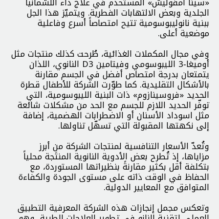
«سينا أمفوليش» المستخدم في علاج داء اللشمانيا
الجلدية وبعض الالتهابات الفطرية. ويتميّز هذا الجل
ببنية نانوليبوسومية تتيح امتصاصاً أسرع وفاعلية
موضعية أعلى.
وفي مجال المكملات الغذائية، طُرحت كذلك منتجات مثل
أوميغا‑3 الليبوسومي وفيتامين D3 النانوي، اللذان
يتمتعان بدرجة امتصاص أفضل في الجسم مقارنة
بالأشكال التقليدية. كما طوّرت الشركة للأطفال قطرة
الحديد «فروسينازوم» ذات البنية الليبوسومية، التي
توفّر الحديد اللازم للجسم مع الحد من مشكلات شائعة
مثل اسوداد الأسنان أو الاضطرابات الهضمية، إضافة
إلى نكهتها المقبولة التي تسهّل تناولها.
وتُعدّ الأسعار التنافسية لمنتجات الشركة من أبرز
مزاياها، إذ تُطرح بعض الأدوية النانوية المنتَجة محلياً
بتكلفة أقل بكثير مقارنةً بنظيراتها المستوردة، مع
الحفاظ في الوقت ذاته على مستوى الجودة والكفاءة
المتوافق مع المعايير الدولية.
وتعكس مجمل إنجازات هذه الشركة المعرفية التطبيق
العملي لتقنية النانو في تطوير العلاجات الطبية، وهو