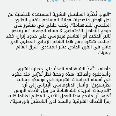
“اليوم، تُذكّرنا السلاسل البشرية المستعدة للتضحية من
اجل الوطن وتضحيات قواتنا المسلحة، بنفس الطابع
الملحمي للشاهنامة”. وكتب جلالي في منشور على
موقع التواصل الاجتماعي X مساء الجمعة: “لم يقتصر
تاثير الحكيم أبو القاسم فردوسي على حدود إيران، فقد
اجتاحت شهرة وفن هذا الشاعر الإيراني العظيم، الذي
عاش في القرن الحادي عشر الميلادي، شرق العالم
وغربه”.
وأضاف: “تُعدّ الشاهنامة نافذةً على حضارة الشرق
وأساطيره وأصالته. هذه وجهة نظر تُدرّس منذ عقود
في أقسام الدراسات الشرقية في موسكو وسانت
بطرسبورغ”. وأشار الدبلوماسي الإيراني إلى أن:
“الترجمات الفريدة للشاهنامة من قِبل الأدباء الروس
تُظهر أن ملاحم هذا العمل الأدبي العظيم لطالما كانت
رمزًا للأصالة الشرقية والمجد لدى الناطقين بالروسية”.