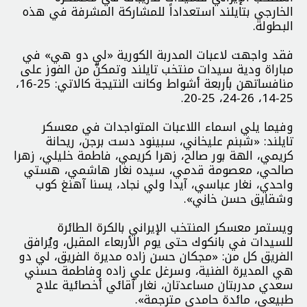
الخارجي بتايلند استعداداً للمشاركة المشرفة في هذه
البطولة.
فقد واجهت لاعبات المدربة الكورية «لي دو هي» في
مباراة ودية سيدات منتخب تايلند وتمكنّ من الفوز على
منافساتهن بأربعة أشواط وكانت النتيجة كالاتي: 25-16،
25-14، 26-24، 25-20.
وفيما يلي اسماء اللاعبات المتواجدات في معسكر
تايلند: «شبنم عليخاني، سبينود دست برجن، ريحانة
كريمي، الهة بور صالح، زهرا كريمي، فاطمة خليلي، زهرا
صالحي، معصومة قدمي، سيده نغار هاشمي، هستي
واحدي، نغار عباسي، آيدا ولي نجاد، يسنا آهنغ كوب
وشقايق حسن خاني».
ويستمر معسكر المنتخب الإيراني بالكرة الطائرة
للسيدات في بانكوك حتى يوم الأربعاء المقبل، ويُرافق
الفريق كل من: «مجكان حسن زاده مديرة الفريق، لي دو
هي المديرة الفنية، وسرغل علي زاده وفاطمة حسني
سعدي مدربتان مساعدتان، نغار آقائي أخصائية علاج
طبيعي، مائدة حامدي مترجمة».