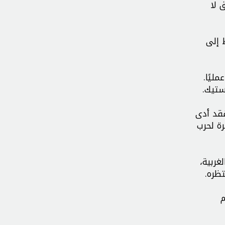
 لا
 إلى
ليًا.
ستيك.
فقد أدى
ة لحرب
غربية،
تظره.
م