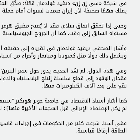
في شبكة «سي إن إن» ديفيد غولدمان قائلًا: صدّق المتدا
يملك فهمًا صحيحًا، لأن إيران صمدت لسنوات أمام حملة
وحتى إذا تحقق اتفاق سلام، فقد لا يُفتح مضيق هرمز با
مستواه السابق إلى وقت، كما أن الجروح الجيوسياسية ل
وأشار الصحفي ديفيد غولدمان في تقريره إلى حقيقة أشد 
ويشمل ذلك دولًا مثل كمبوديا وميانمار وأجزاء من آسيا،
وفي هذه الدول، لم يَعُد الحديث يدور حول سعر البنزين؛
فقدان الوقود إلى قطع سلسلة إنتاج البلاستيك والدواء
تقع على بعد آلاف الكيلومترات منها.
كما أشار أستاذ الاقتصاد في جامعة جونز هوبكنز “ستيف ه
لم يكن الإقتصاد الإيراني قبل الهجمات الأخيرة منهارًا؛ ل
ففي آسيا، شرعت كثير من الحكومات في إجراءات قاسية،
الطاقة أرقامًا قياسية.