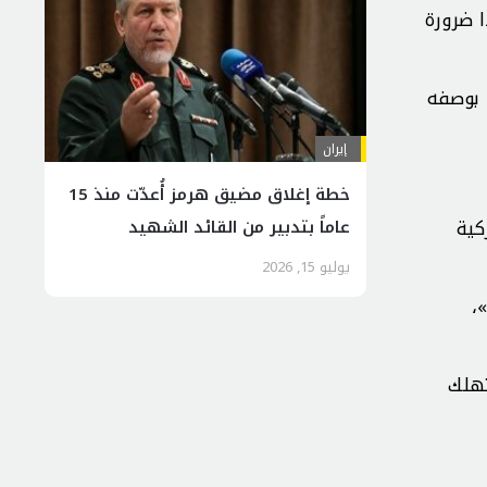
ا ضرورة
، بوصفه
إيران
خطة إغلاق مضيق هرمز أُعدّت منذ 15
كية
عاماً بتدبير من القائد الشهيد
يوليو 15, 2026
،
تهلك