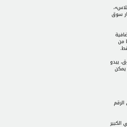
لاس»،
ظ على استقرار سوق
ضافية
188 ألف برميل يوميًا من
ير المسبوق، يبدو
 يمكن
الرقم
 الكبير