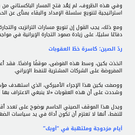
وفي هذه الظروف، لم يَعُد فتح المسار الباكستاني من قبل
استراتيجية لتنويع سلسلة الإمداد والبقاء بمنأى عن الحص
ومع ذلك، يجب القول إن تنويع مسارات الترانزيت والتجار
دفاعًا سلبيًا، على زيادة صمود التجارة الإيرانية في مواج
ردّ الصين؛ كاسرة خطّ العقوبات
اتخذت بكين، وسط هذه الفوضى، موقفًا واضحًا. فقد أعلنت 
المفروضة على الشركات المشترية للنفط الإيراني.
ووصفت بكين هذا الإجراء الأميركي، الذي استهدف مؤخرًا
وشددت على أن هذه العقوبات «لا ينبغي الاعتراف بها أو
ويدل هذا الموقف الصيني الحاسم بوضوح على تعدد أقط
للنفط، أنها لا تعتزم أن تكون أداة في يد سياسات ال
أيام مزدوجة وملتهبة في “أوبك”