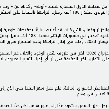
 من منظمة الدول المصدرة للنفط «أوبك» وكذلك من «أوبك ب
أكدت سبع دول نفطية، في موافقتها على زيادة الإنتاج اليومي بمقدار 188 ألف برميل، التزامها بالحفا
لجزائر وعُمان، التي كانت قد أعلنت سابقًا تخفيضات طوعية إ
في شهري أبريل/ نيسان ونوفمبر/ تشرين الثاني 2023، تنفيذ تعديل في مستويات الإنتاج بمقدار 
ر سوق النفط.
ومن المقرر أن يبدأ تنفيذ هذا التعديل اعتبارًا من يونيو/ حزيران 2026؛ لكن في ظروف نقص الوقود والغلاء غ
لى التوازن؛ لكن الحقيقة هي أن أي إجراء لتعزيز المعروض لا
المتناقض للأسواق المالية. فلم يصل سعر النفط حتى الآن إلى 
جلة تعيش في وهم.
يحل، وإن السفن ستعود غدًا إلى عبور هرمز؛ لكن حذّر الصحفي