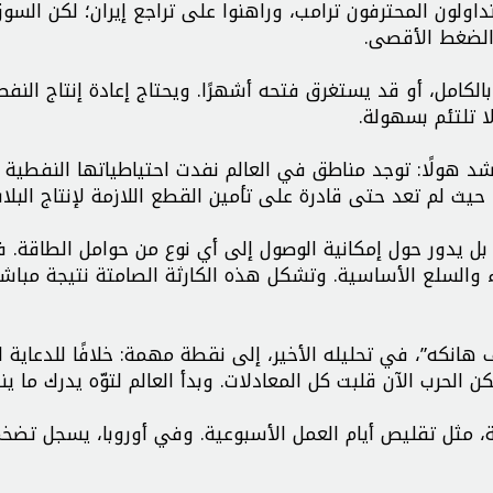
ولون المحترفون ترامب، وراهنوا على تراجع إيران؛ لكن السوق
 الضغط الأقصى.
لكامل، أو قد يستغرق فتحه أشهرًا. ويحتاج إعادة إنتاج النفط
ا تلتئم بسهولة.
هولًا: توجد مناطق في العالم نفدت احتياطياتها النفطية عم
 حيث لم تعد حتى قادرة على تأمين القطع اللازمة لإنتاج البلا
 بل يدور حول إمكانية الوصول إلى أي نوع من حوامل الطاقة. 
 والسلع الأساسية. وتشكل هذه الكارثة الصامتة نتيجة مباشر
انكه”، في تحليله الأخير، إلى نقطة مهمة: خلافًا للدعاية ال
كن الحرب الآن قلبت كل المعادلات. وبدأ العالم لتوّه يدرك ما ين
 مثل تقليص أيام العمل الأسبوعية. وفي أوروبا، يسجل تضخ