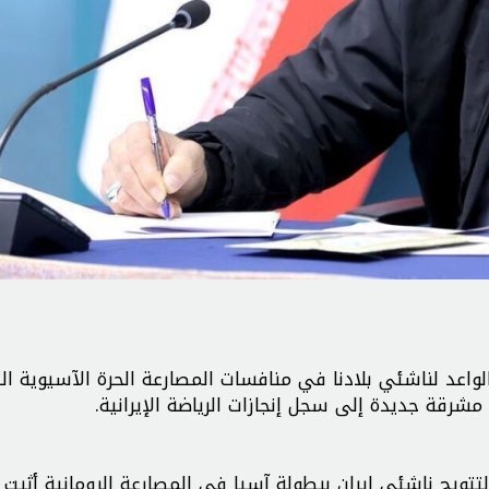
الواعد لناشئي بلادنا في منافسات المصارعة الحرة الآسيوية ال
شرقة جديدة إلى سجل إنجازات الرياضة الإيرانية.
لتتويج ناشئي إيران ببطولة آسيا في المصارعة الرومانية أثبت 