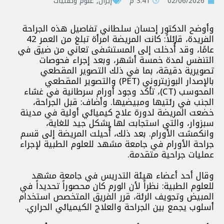
02/06/2026
3:41 م
إيران
,
علوم وتقنيات
وأوضح الدكتور إحسان سلطاني تفاصيل هذه الجراحة
الفريدة، قائلاً: كانت المريضة امرأة تبلغ من العمر 42
عامًا، وقد أُدخلت إلى المستشفى تعاني من ضيق في
التنفس لمدة خمسة أشهر، وبعد إجراء فحوصات
تصويرية دقيقة، بما في ذلك التصوير المقطعي
بالإصدار البوزيتروني (PET) والتصوير المقطعي
المحوسب (CT)، تأكد وجود أورام سرطانية في غشاء
الجنب في رئتيها ومبيضيها. وأضاف: قبل الجراحة،
خضعت المريضة لدورة علاج كيميائي أولية في مدينة
سبزوار، والتي استجابت لها بشكل جيد للغاية،
وانكمشت الأورام. بعد ذلك، أُحيلت المريضة إلى قسم
جراحة الأورام في جامعة مشهد للعلوم الطبية لإجراء
عمليات جراحية متقدمة.
وقال أحد أعضاء هيئة التدريس في جامعة مشهد
للعلوم الطبية: نظراً لأن الورم كان محصوراً تحديداً في
المبيض وتجويف الرئة، قرر الفريق المتخصص استخدام
أسلوب يجمع بين الجراحة والعلاج الكيميائي الحراري.