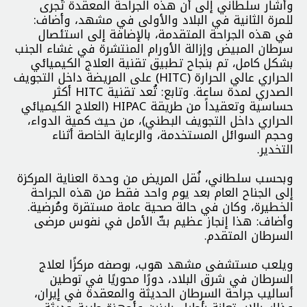
وأشار سلطاني إلى أن هذه الجراحة المعقدة تُجرى
للمرة الثانية في البلاد والأولى في مشهد، وأضاف:
في هذه الجراحة المتقدمة، بالإضافة إلى استئصال
سرطان المبيض وإزالة الأورام المنتشرة في غشاء الجنب
بشكل كامل، تم بنجاح تطبيق تقنية العلاج الكيميائي
الحراري عالي الحرارة (HITC) على المريضة داخل التجويف
الصدري لمدة ساعة. وتابع: تُعد تقنية HITC أكثر
حساسية وتعقيداً من طريقة HIPAC (العلاج الكيميائي
الحراري داخل التجويف البطني)، من حيث كمية الدواء،
وحجم السوائل المستخدمة، والرعاية الخاصة أثناء
التخدير.
وبحسب سلطاني، نُقل المريض من وحدة العناية المركزة
إلى الجناح العام بعد يوم واحد فقط من هذه الجراحة
الخطيرة، وكان في حالة صحية عامة مستقرة ومُرضية.
وأضاف: هذا إنجاز عظيم بثّ الأمل في نفوس مرضى
السرطان المتقدم.
ويلعب مستشفى مشهد هوب، بوصفه مركزًا لعلاج
السرطان في شرق البلاد، دورًا محوريًا في توطين
أساليب جراحة السرطان الحديثة والمعقدة في إيران،