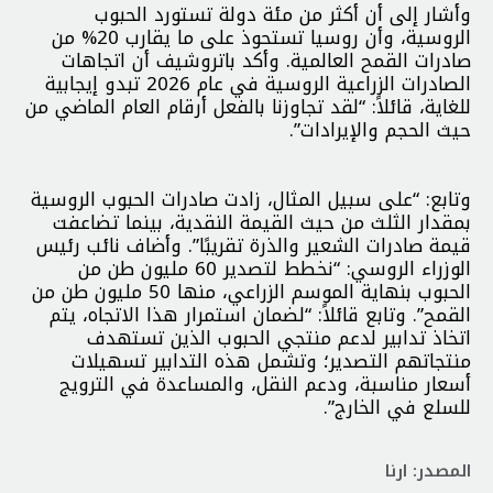
وأشار إلى أن أكثر من مئة دولة تستورد الحبوب
الروسية، وأن روسيا تستحوذ على ما يقارب 20% من
صادرات القمح العالمية. وأكد باتروشيف أن اتجاهات
الصادرات الزراعية الروسية في عام 2026 تبدو إيجابية
للغاية، قائلاً: “لقد تجاوزنا بالفعل أرقام العام الماضي من
حيث الحجم والإيرادات”.
وتابع: “على سبيل المثال، زادت صادرات الحبوب الروسية
بمقدار الثلث من حيث القيمة النقدية، بينما تضاعفت
قيمة صادرات الشعير والذرة تقريبًا”. وأضاف نائب رئيس
الوزراء الروسي: “نخطط لتصدير 60 مليون طن من
الحبوب بنهاية الموسم الزراعي، منها 50 مليون طن من
القمح”. وتابع قائلاً: “لضمان استمرار هذا الاتجاه، يتم
اتخاذ تدابير لدعم منتجي الحبوب الذين تستهدف
منتجاتهم التصدير؛ وتشمل هذه التدابير تسهيلات
أسعار مناسبة، ودعم النقل، والمساعدة في الترويج
للسلع في الخارج”.
المصدر: ارنا