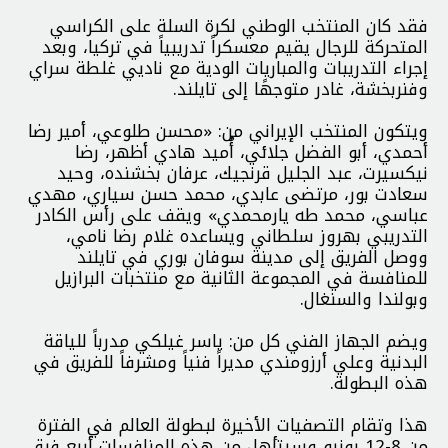
فقد كان المنتخب الوطني لكرة السلة على الكراسي
المتحركة للرجال يقيم معسكراً تدريبياً في تركيا، وبعد
إجراء التدريبات والمباريات الودية مع ناديي غلطة سراي
وفنربخشة، غادر متوجهًا إلى تايلند.
ويتكون المنتخب الإيراني من: «محسن طلوعي، أمير رضا
أحمدي، أبو الفضل جلائي، أُميد هادي أظهر، رضا
نيكسيرت، عبد الجليل قرنجيك، عرفان بخشنده، وحيد
سعادت بور، مرتضى عابدي، محمد حسن سياري، مهدي
عباسي، محمد طه يارمحمدي» ويقف على رأس الكادر
التدريبي بهروز سلطاني ويساعده غلام رضا نامي،
ووصل الفريق إلى مدينة سوفان بوري في تايلند
للمنافسة في المجموعة الثانية مع منتخبات البرازيل
وبولندا والسنغال.
ويضم الجهاز الفني كل من: ياسر غيلكي مدرباً للياقة
البدنية وعلي أرزومندي مديراً فنياً ومشرفاً للفريق في
هذه البطولة.
هذا وتقام التصفيات الأخيرة لبطولة العالم في الفترة
من 8-12 يونيو وسيتأهل من هذه المنافسات أربع فرق