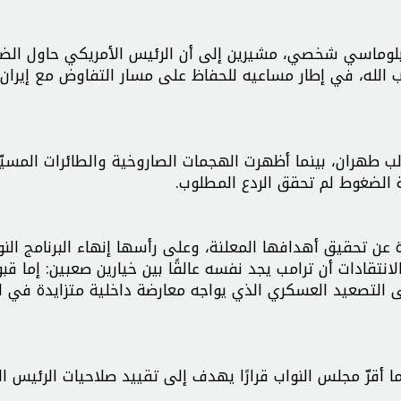
از دبلوماسي شخصي، مشيرين إلى أن الرئيس الأمريكي حاول ال
 الله، في إطار مساعيه للحفاظ على مسار التفاوض مع إيران
الب طهران، بينما أظهرت الهجمات الصاروخية والطائرات المسيّ
ة الضغوط لم تحقق الردع المطلوب.
ة عن تحقيق أهدافها المعلنة، وعلى رأسها إنهاء البرنامج الن
تقادات أن ترامب يجد نفسه عالقًا بين خيارين صعبين: إما قب
لى التصعيد العسكري الذي يواجه معارضة داخلية متزايدة في ال
 أقرّ مجلس النواب قرارًا يهدف إلى تقييد صلاحيات الرئيس ا