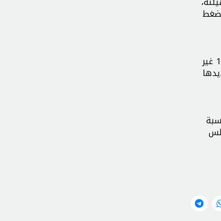
ئته،
لضغط
لكن من المتوقع أن يعارض ترامب أي محاولة لإقرار القرار نهائياً. وتؤكد إدارته أن قانون صلاحيات الحرب الصادر عام 1973 غير
تمديدها
سبة
جلس