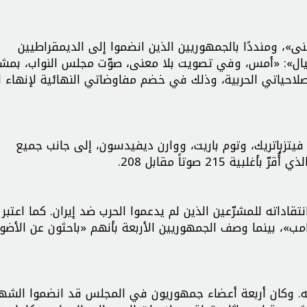
نى»، ومنددًا بالجمهوريين الذين انضموا إلى الديمقراطيين
ل»: «أمس، وفي تصويت بلا معنى، صوّت مجلس النواب، بمشا
لاحياتي الحربية، وذلك في خضم مفاوضاتي النهائية لإنهاء ا
يتزباتريك، وتوم باريت، ووارن ديفيدسون، إلى جانب جميع
قاداته للمشرّعين الذين لم يدعموا الحرب ضد إيران. كما اعتبر 
مب»، بينما وصف الجمهوريين الأربعة بأنهم «باحثون عن الأضو
يه. وكان أربعة أعضاء جمهوريون في المجلس قد انضموا الشه