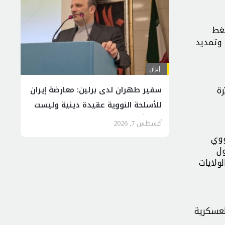
ضغط
 وتمديد
إيران
رة
سفير طهران لدى برلين: معارضة إيران
للأسلحة النووية عقيدة دينية وليست
تكتيكًا سياسيًا
أغسطس 7, 2026
ووي
ول
ولايات
لعسكرية