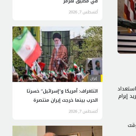
في مضيق هرمز
أغسطس 7, 2026
إيران
استعداد
التلغراف: أمريكا و”إسرائيل” خسرتا
د إبرام
الحرب بينما خرجت إيران منتصرة
أغسطس 7, 2026
وقت