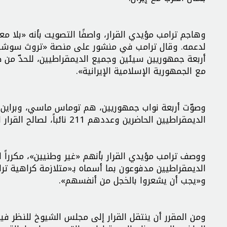
وهاجم ترامب مؤيدي القرار، واصفًا التصويت بأنه «بلا مع
لدعمه. وقال ترامب في منشور على منصة «تروث سوشيا
أربعة جمهوريين سيئين وجميع الديمقراطيين، للحدّ من ص
مع الجمهورية الإسلامية الإيرانية».
وصوّت أربعة نواب جمهوريين، هم توماس ماسي، وبراين ف
الديمقراطيين الحاضرين وعددهم 211 نائباً، لصالح القرار الذي أُقرّ بأغلبية 215 صوتاً مقابل 208.
ووصف ترامب مؤيدي القرار بأنهم «غير وطنيين»، مكرراً انت
الديمقراطيين مدفوعون بما أسماه بـ«متلازمة كراهية ترا
و«يجب أن يشعروا بالخجل من أنفسهم».
ومن المقرر أن ينتقل القرار إلى مجلس الشيوخ للنظر ف