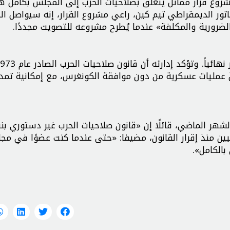
وع قرار مماثل يتعلق بصلاحيات الحرب إلى المجلس بكامل هي
تور الديمقراطي تيم كين، راعي مشروع القرار، إنه سيواصل ا
ضرورية والمكلفة» عندما يُطرح مشروعه للتصويت مجددًا.
هذا القانون الرئيس مهلة 60 يومًا لشنّ عمليات عسكرية من دون موافقة الكونغرس، مع إمكانية 
لشهر الماضي، قائلًا إن «قانون صلاحيات الحرب غير دستوري بن
مريكيين منذ إقرار القانون، مضيفا: «حتى عندما كنت عضوًا في م
بالكامل».