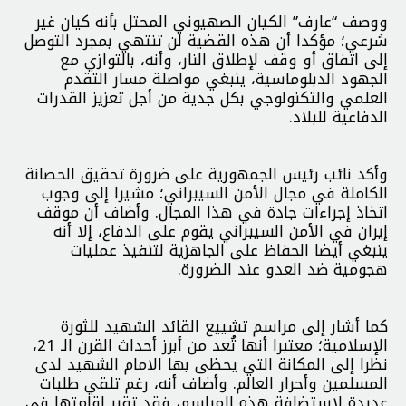
ووصف “عارف” الكيان الصهيوني المحتل بأنه كيان غير
شرعي؛ مؤكدا أن هذه القضية لن تنتهي بمجرد التوصل
إلى اتفاق أو وقف لإطلاق النار، وأنه، بالتوازي مع
الجهود الدبلوماسية، ينبغي مواصلة مسار التقدم
العلمي والتكنولوجي بكل جدية من أجل تعزيز القدرات
الدفاعية للبلاد.
وأكد نائب رئيس الجمهورية على ضرورة تحقيق الحصانة
الكاملة في مجال الأمن السيبراني؛ مشيرا إلى وجوب
اتخاذ إجراءات جادة في هذا المجال. وأضاف أن موقف
إيران في الأمن السيبراني يقوم على الدفاع، إلا أنه
ينبغي أيضا الحفاظ على الجاهزية لتنفيذ عمليات
هجومية ضد العدو عند الضرورة.
كما أشار إلى مراسم تشييع القائد الشهيد للثورة
الإسلامية؛ معتبرا أنها تُعد من أبرز أحداث القرن الـ 21،
نظرا إلى المكانة التي يحظى بها الامام الشهيد لدى
المسلمين وأحرار العالم. وأضاف أنه، رغم تلقي طلبات
عديدة لاستضافة هذه المراسم، فقد تقرر إقامتها في