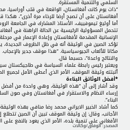
السلمي والتنمية المستقرة.
“ذات يوم كانت أفغانستان، الواقعة في قلب أوراسيا، م
أفغانستان على أن تصبح أرضا للرخاء مرة أخرى”، هكذا قا
أما أوليغ تيموفييف، الأستاذ المشارك في الجامعة الرو
تتحمل المسؤولية الرئيسية عن الحالة الراهنة في أفغا
الإنسانية المقدمة لأفغانستان وإعادة الإعمار في مرحلة 
تؤكد الصين في الوثيقة أنه في ظل الظروف الجديدة، ي
مكانا للألعاب الجيوسياسية. “هذا موقف جدير بالإعجاب.
والنتائج واعدة”، حسبما قال.
ويعتبر رئيس رابطة علماء السياسة في طاجيكستان سيف 
أثبتته وثيقة الموقف، الأمر الذي أعطى الأمل لجميع 
*أفضل الوثائق البناءة
وقد أشار إلى أن “هذه الوثيقة، وهي واحدة من أفضل ال
إرساء النظام والاستقرار في أفغانستان وفي صون السلام
البناء”.
كما أشاد الخبير الايراني محمد رضا منافي بهذه الوثيق
الأجانب، وقال: إن وثيقة الموقف تبين أن الصين تتطلع 
الأفغاني على تنمية بلده، الأمر الذي يعود بالنفع على
المصدر: الوفاق/وكالات