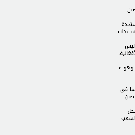
صين
متحدة
ساعدات
ليس
غانية،
وهو ما
ما في
لصين
دخل
الشعب