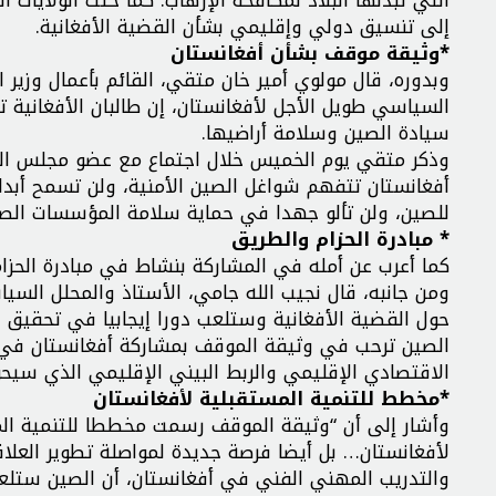
التي تبذلها البلاد لمكافحة الإرهاب. كما حثت الولايات 
إلى تنسيق دولي وإقليمي بشأن القضية الأفغانية.
*وثيقة موقف بشأن أفغانستان
وبدوره، قال مولوي أمير خان متقي، القائم بأعمال وزير 
السياسي طويل الأجل لأفغانستان، إن طالبان الأفغانية 
سيادة الصين وسلامة أراضيها.
وذكر متقي يوم الخميس خلال اجتماع مع عضو مجلس الدو
أفغانستان تتفهم شواغل الصين الأمنية، ولن تسمح أبدا ل
للصين، ولن تألو جهدا في حماية سلامة المؤسسات الصين
* مبادرة الحزام والطريق
كما أعرب عن أمله في المشاركة بنشاط في مبادرة الحزام
ومن جانبه، قال نجيب الله جامي، الأستاذ والمحلل الس
حول القضية الأفغانية وستلعب دورا إيجابيا في تحقيق ال
الصين ترحب في وثيقة الموقف بمشاركة أفغانستان في ت
الاقتصادي الإقليمي والربط البيني الإقليمي الذي سيحول
*مخطط للتنمية المستقبلية لأفغانستان
وأشار إلى أن “وثيقة الموقف رسمت مخططا للتنمية المس
لأفغانستان… بل أيضا فرصة جديدة لمواصلة تطوير العلاقات
والتدريب المهني الفني في أفغانستان، أن الصين ستلعب