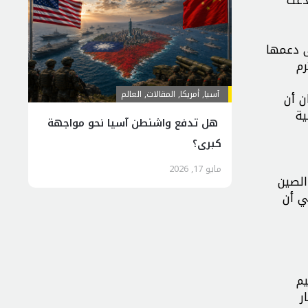
ودعت
ى دعمها
رم
آسیا
,
أمريكا
,
المقالات
,
العالم
ن أن
ية
هل تدفع واشنطن آسيا نحو مواجهة
كبرى؟
مايو 17, 2026
الصين
ي أن
يم
ر