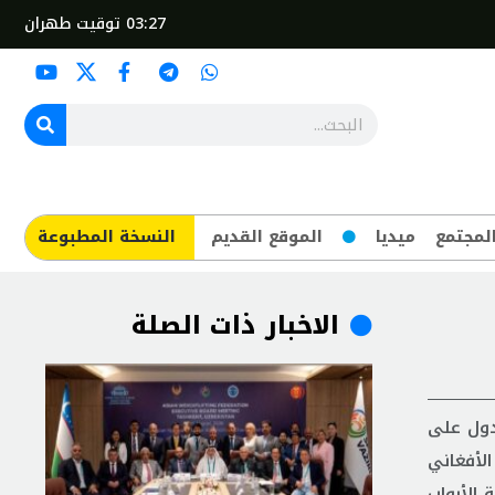
03:27
توقيت طهران
لمجتمع
ميديا
الموقع القديم
​النسخة المطبوعة
الاخبار ذات الصلة
ه الدول على
الأفغاني
 الأبواب