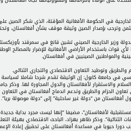
المتحدة على الوفاء بالتزاماتها ومسؤولياتها تجاه أفغانستان 
الخارجية في الحكومة الأفغانية المؤقتة، الذي شكر الصين عل
تثمن وترحب بإصدار الصين وثيقة موقف بشأن أفغانستان، وتحت
لة وزير الخارجية الصيني تشين قانغ في سمرقند بأوزبكستا
أي قوات باستخدام الأراضي الأفغانية للإضرار بالمصالح الوطن
ية والمواطنين الصينيين في أفغانستان.
 والطريق وتوطيد التعاون الاقتصادي والتجاري الثنائي.
ياسي في جامعة كابول: إن الوثيقة تقدم شرحا شاملا لسياسة 
سلام والاستقرار لأفغانستان والدول المجاورة لها. وذكر جام
عاون الحزام والطريق وتدعم اندماج أفغانستان في التعاون
 أفغانستان من “دولة غير ساحلية” إلى “دولة موصولة بريا”.
تقبلية لأفغانستان”، مضيفا “إنها ليست مجرد بداية جديدة
 الثنائية”. وذكر ظاهر بهزاد، الباحث الاقتصادي بهيئة التعل
 دورا حيويا في مساعدة أفغانستان على تحقيق إعادة الإعما