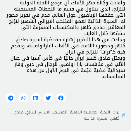
وأفادت وكالة مهر للأنباء، أن موقع اللجنة الدولية
للتزلج، الذي يتناول في قسم ما اللحظات المستحيلة
التي حققها الرياضيون حول العالم، قدم في تقرير مصور
له، السيرة الذاتية لعضو المنتخب الايراني الشهير لتزلج
المعاقين صادق كلهر والمكتسبات المشرفة التي
حققها خلال العابه.
وجاءت في هذا التقرير إشارة مقتضبة لسيرة صادق
كلهر وحضوره اللافت في الألعاب البارااولمبية، ويقدم
فيه كـ”تراث” للتزلج في ايران.
ويمثل صادق كلهر ايران حاليًا في كأس آسيا في جبال
الألب في منافسات بارا اولمبي للرجال في دبي وفاز
بميدالية فضية قيّمة في اليوم الأول من هذه
المنافسات.
تراث
,
اللجنة الاولمبية الدولية
,
المنتتخب الايراني للتزلج
,
صادق
كلهر
,
السيرة الذاتية