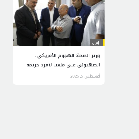
إيران
وزير الصحة: الهجوم الأمريكي ـ
الصهيوني على ملعب لامرد جريمة
سافرة بحق المدنيين العزل
أغسطس 5, 2026