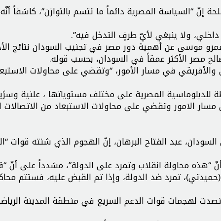
إنّ “السياسة المصرية دائماً ما تتسم بالتوازن”، كاشفاً أنّه
خلي، ولا ينبغي لأيّ طرفٍ التدخل فيه”.
ة عمرو موسى عن أهمية دور مصر في تجنيب السودان نتائج الأ
الح مصر الأكثر عمقاً في السودان، بحسب قوله.
ربي والأفريقي في مسار الأمور، “وتقضي على محاولات الاستبع
ة للدبلوماسية المصرية على مختلف مستوياتها ، علنية وسرً
 مسار الامور وتقضي على محاولات الاستبعاد من الاتصالات ال
سودان، عبد الفتاح البرهان، إنّ الهجوم الذي شنته قوات “ال
تصريحات لشبكة “CNN” الأميركية، أنّ “هذه محاولة انقلاب وتمرد على الدولة”، مشدداً على أنّ “
حميدتي)، تمرد ضد الدولة، وإذا تم القبض عليه، فستتم محاك
 تصدت لهجمات قوات الدعم السريع في منطقة المدينة الرياضي