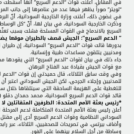
في المقابل، أعلنت قوات “الدعم السريع” أنّها أسقطت
“تويتر” صوراً يظهر فيها عدد من عناصرها إلى جانب المرو
في غضون ذلك، أعلنت وزارة الخارجية السودانية، أنّ البر
وذكرت الخارجية السودانية، في بيان لها، أنّ “كل الوساط
السريع بالاندماج في القوات المسلحة فشلت بسبب تعنّت 
” الدعم السريع”: الجيش قصف بالطيران موقعا يضم
بدورها قالت قوات “الدعم السريع” السودانية، إن طيرا
ومدنيين يتلقون مساعدات طبية وإنسانية.
جاء ذلك في بيان لقوات “الدعم السريع” التي يقودها م
مع قوات الجيش بقيادة عبد الفتاح البرهان.
وفي وقت سابق الثلاثاء، قال حميدتي إن قوات “الدعم ا
للتغطية على الهزيمة الساحقة التي سيتلقاها خلال ساع
قائد قوات الدعم السريع السودانية، محمد حمدان دقلو 
*رئيس بعثة الأمم المتحدة: الطرفين المتقاتلين لا 
أعلن رئيس بعثة الأمم المتحدة المتكاملة لدعم المرحلة 
السوداني النظامية وقوات الدعم السريع أدى إلى مقتل 185 شخصا، وإصابة أكثر من 1800 آخرين.
وأضاف بيرتس، في تصريحات للصحفيين، الثلاثاء، عبر رابط 
وساطة من أجل السلام بينهما على الفور.