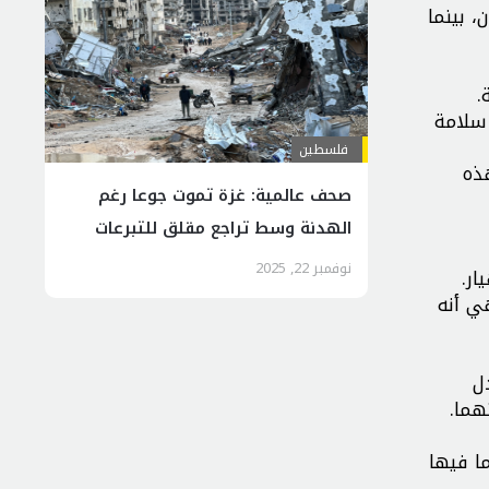
، بينما
.
 سلامة
فلسطين
هذه
صحف عالمية: غزة تموت جوعا رغم
الهدنة وسط تراجع مقلق للتبرعات
نوفمبر 22, 2025
ار.
ي أنه
ل
هما.
ا فيها