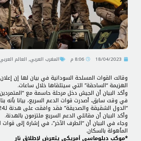
18/04/2023
8:06 م
المغرب العربي
,
العالم العربي
الهزيمة “الساحقة” التي سيتلقاها خلال ساعات.
وأكد البيان أن الجيش دخل مرحلة حاسمة مع “المتمردين
في وقت سابق، أصدرت قوات الدعم السريع، بيانا بأنه بنا
“الدول الشقيقة والصديقة” فقد وافقت على هدنة لـ24 ساعة لفتح مسارات آمنة لعبور المدنيين وإخلاء الجرحى.
وأكد البيان أن مقاتلي الدعم السريع ملتزمون بالهدنة.
وجاء في البيان أن “الطرف الآخر”، في إشارة إلى قوات ال
المأهولة بالسكان.
*موكب دبلوماسي أمريكي يتعرض لإطلاق نار