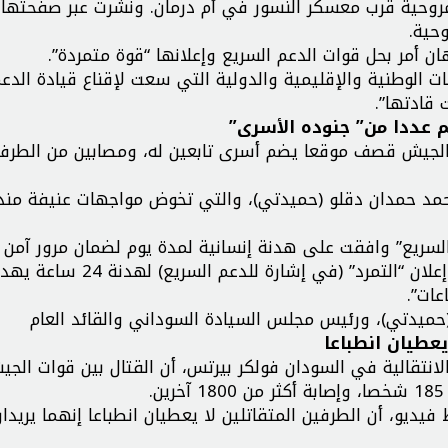
 مروحية قرب معسكر النسور في أم درمان. ونشرت عبر صفحتها
حية.
هان أمر بحل قوات الدعم السريع وإعلانها “قوة متمردة”.
ات الوطنية والإقليمية والدولية التي سعت لإقناع قيادة الدع
قادتها”.
 عددا من” جنوده الأسرى”
ن الجيش قصف موقعا يضم أسرى تابعين له، ومصابين من الطرف
حمد حمدان دقلو (حميدتي)، والتي تخوض مواجهات عنيفة منذ 
لسريع” وافقت على هدنة إنسانية لمدة يوم لضمان مرور آمن
للمدنيين وإجلاء الجرحى، لكن الجيش السوداني اعتبر أن إعلان “التمرد” (في إشارة للدعم السريع) 
ات”.
(حميدتي)، ورئيس مجلس السيادة السوداني والقائد العام
يعطيان انطباعا
الانتقالية في السودان فولكر بيرتس، أن القتال بين قوات الج
فيديو، أن الطرفين المتقاتلين لا يعطيان انطباعا إنهما يريدا