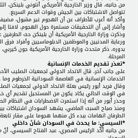
من جانبه، قال وزير الخارجية الأمريكي أنتوني بلينكن، الث
تتواصل الاشتباكات بين الجيش وقوات الدعم السريع.
وأكد أنه أعرب للأطراف عن أن الهجوم غير مقبول، مضيف
وأشار إلى أن التحقيقات مستمرة حول الهجوم، لافتا إلى 
وذكرت وزارة الخارجية الأمريكية أن بلينكن حث الطرفين
ورعاية المدنيين والموظفين الدبلوماسيين وأفراد فرق ا
بدوره، ذكر متحدث وزارة الخارجية الأمريكية جون كيربي،
المرحلة.
*تعذر تقديم الخدمات الإنسانية
على جانب آخر، قال الاتحاد الدولي لجمعيات الصليب الأحم
الخدمات الإنسانية في العاصمة السودانية الخرطوم وما 
وقال فريد أيور رئيس بعثة الاتحاد الدولي لجمعيات الص
في الوقت الحالي يكاد يكون من المستحيل تقديم أي خدم
وحذر أيور من أنه إذا استمرت الاضطرابات في النظام ال
ومنذ صباح السبت الماضي، يشهد السودان اشتباكات بين
الطرفان اتهامات ببدء كل منهما هجوما على مقار تابعة 
*السيسي: ما يحدث في السودان شأنٌ داخلي
من جانبه أكّد الرئيس المصري، عبد الفتاح السيسي، أنّ
السودان.