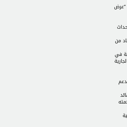
 “عرض
حداث
اد من
ية في
جارية
دعم
قائد
مته
ة