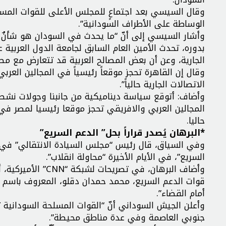
وقال السيسي بعد اجتماعٍ للمجلس الأعلى للقوات المسلحة 
الوساطة على الأطراف السودانية”.
وأشار السيسي إلى أنّ “ما يحدث في السودان هو شأنٌ دا
بدوره، تحدث الأمين العام السابق لجامعة الدول العربي
الجارية، وعن أن بعض المصالح العربية قد تتعارض مع مص
وقال إن القاهرة تحجز موقعاً رئيسياً في المجالين الع
الاتصالات الجارية حالياً”.
وأضاف: أتوقع سياسة ديناميكية من جانبنا وجولات نشط
المجالين العربي والافريقي تحجز موقعا رئيسيا لمصر في
حاليا.
*البرهان يُصدر قراراً بحل” الدعم السريع”
وفي السياق، قال رئيس “مجلس السيادة الانتقالي” في ال
السريع”، في الأيام الأخيرة “محاولة انقلاب”.
وأضاف البرهان، في 
قوات الدعم السريع، محمد حمدان دقلو، المعروف باسم (
أمام القضاء”.
وأعلن الجيش السوداني أنّ “القوات المسلحة السودانية
جنوبي العاصمة وفي عدة مناطق محيطة”.