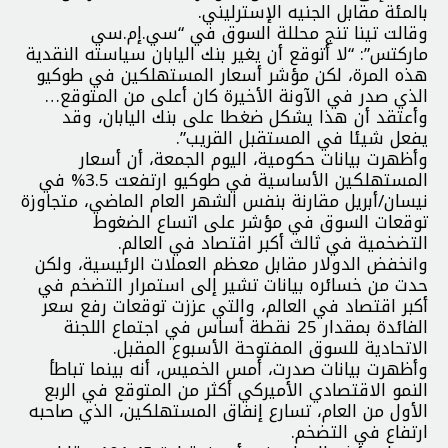
بالمئة مقابل الجنيه الإسترليني.
وقالت تينا تنج محللة السوق في “سي.إم.سي
ماركتس”: “لا أتوقع أن يغير بنك اليابان سياسته النقدية
هذه المرة، لكن مؤشر أسعار المستهلكين في طوكيو
الذي صدر في الآونة الأخيرة كان أعلى من المتوقع…
وأعتقد أن هذا يشكل ضغطا على بنك اليابان، وقد
يفعل شيئا في المستقبل القريب”.
وأظهرت بيانات حكومية، اليوم الجمعة، أن أسعار
المستهلكين الأساسية في طوكيو ارتفعت 3.5% في
نيسان/أبريل مقارنة بنفس الشهر العام الماضي، متجاوزة
توقعات السوق في مؤشر على اتساع الضغوط
التضخمية في ثالث أكبر اقتصاد في العالم.
وانخفض الدولار مقابل معظم العملات الرئيسية، ولكن
حدت من خسائره بيانات تشير إلى استمرار التضخم في
أكبر اقتصاد في العالم، والتي عززت توقعات رفع سعر
الفائدة بمقدار 25 نقطة أساس في اجتماع اللجنة
الاتحادية للسوق المفتوحة الأسبوع المقبل.
وأظهرت بيانات صدرت، أمس الخميس، أنه بينما تباطأ
النمو الاقتصادي الأميركي أكثر من المتوقع في الربع
الأول من العام، تسارع إنفاق المستهلكين، الذي صاحبه
ارتفاع في التضخم.