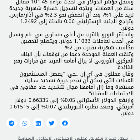
وسجل مؤشر الدولار في أحدث قراءة 101.45 مقابل
سلة من العملات، ويتجه لتسجيل خسارة شهرية جديدة
تزيد على 1%، بعد أن انخفض نحو 2.3% في آذار/مارس.
وتراجع الجنيه الإسترليني 0.06 بالمئة إلى 1.2492
دولار.
واستقر اليورو بالقرب من أعلى مستوى في عام وسجل
في أحدث تعاملات 1.1033 دولار. ويتطلع لتحقيق
مكاسب شهرية تقترب من 2%.
وتلقت العملة الموحدة دعما من توقعات بأن البنك
المركزي الأوروبي لا يزال أمامه المزيد من قرارات رفع
الفائدة.
وقال محللون في آي.إن ..جي: “يفضل المستثمرون
العملات التي يمكن أن تقدم دورة تشديد محلية
مستمرة وما زال أمامها مجال لتشديد حاد مفاجئ في
الاجتماعات المقبلة”.
وارتفع الدولار الأسترالي 0.05% إلى 0.66335 دولار
أمريكي، وصعد نظيره النيوزيلندي 0.07% إلى 0.61515
دولار.
يتجه
,
خسارة شهرية
,
مجلس الاحتياطي الاتحادي
,
السياسة